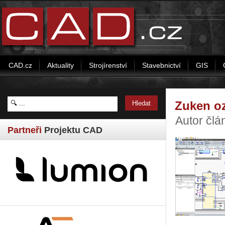
CAD.cz
Aktuality
Strojírenství
Stavebnictví
GIS
Zuken oz
Autor čl
Partneři
Projektu CAD