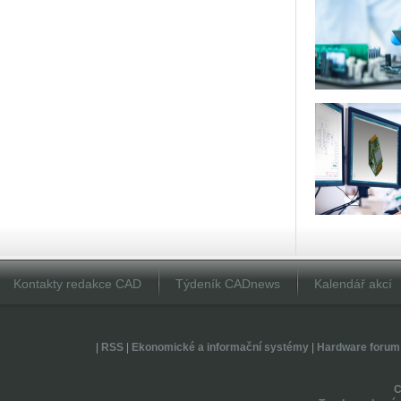
Kontakty redakce CAD
Týdeník CADnews
Kalendář akcí
|
RSS
|
Ekonomické a informační systémy
|
Hardware forum