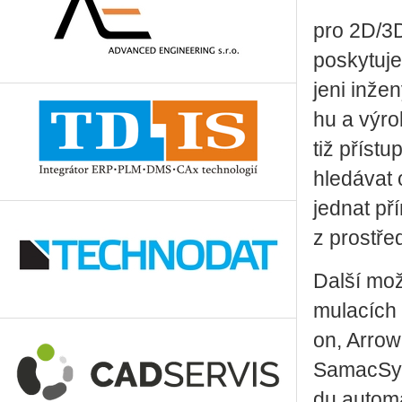
pro 2D/3D e
po­sky­tu­
je­ni in­že­
hu a vý­ro
tiž pří­stu
hle­dá­vat
jed­nat pří
z pro­stře­
Dal­ší mož­
mu­la­cích 
on, Arrow,
Sa­ma­cSys
du au­to­m