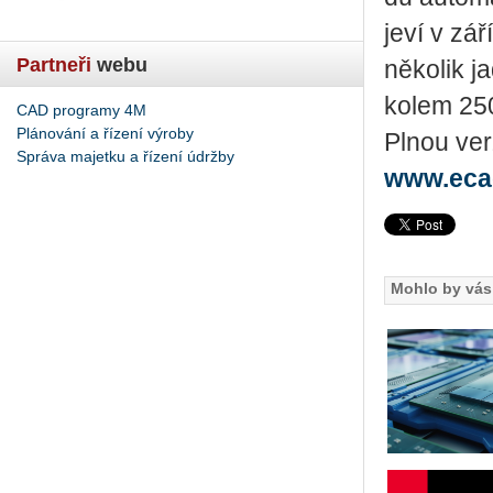
je­ví v zá­
Partneři
webu
ně­ko­lik j
ko­lem 250
CAD programy 4M
Plánování a řízení výroby
Plnou ver
Správa majetku a řízení údržby
www.eca
Mohlo by vás 