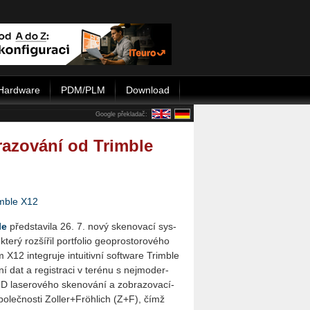
Hardware
PDM/PLM
Download
Google překladač:
razování od Trimble
mble X12
le
před­sta­vi­la 26. 7. nový ske­no­va­cí sys­
 který roz­ší­řil port­fo­lio ge­o­prosto­ro­vé­ho
X12 in­te­gru­je in­tu­i­tiv­ní soft­ware Trim­ble
 dat a re­gis­tra­ci v te­ré­nu s nej­mo­der­
3D la­se­ro­vé­ho ske­no­vá­ní a zob­ra­zo­va­cí­
o­leč­nos­ti Zol­ler+Fröh­lich (Z+F), čímž