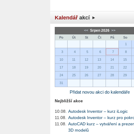
Kalendář
akcí
<<
Srpen 2026
>>
Po
Út
St
Čt
Pá
So
1
3
4
5
6
7
8
10
11
12
13
14
15
17
18
19
20
21
22
24
25
26
27
28
29
31
Přidat novou akci do kalendáře
Nejbližší akce
10.08.
Autodesk Inventor – kurz iLogic
11.08.
Autodesk Inventor – kurz pro pokro
11.08.
AutoCAD kurz – vytváření a preze
3D modelů