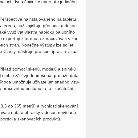
zna­los­ti dvou špi­ček v oboru do je­di­né­ho
er­specti­ve na­in­sta­lo­va­né­ho na table­tu
 te­ré­nu, což za­jiš­ťu­je přes­nost a do­kon­
ké vy­u­ží­vat vlast­ní na­bíd­ku pa­lub­ní­ho
 ex­por­tu­jí z te­ré­nu a zpra­co­vá­va­jí v kan­
­tích stran. Ko­neč­né vý­stu­py lze sdí­let
 Cla­ri­ty, ná­stro­je pro spo­lu­prá­ci a vi­zu­a­
­pří­klad po­mo­cí skenů, mo­de­lů a sním­ků
je s Trim­ble X12 zjed­no­du­še­na, pro­to­že data
ý­ho­da umožňuje uži­va­te­lům snad­no vi­zu­
o pra­cov­ní­ho po­stu­pu, a to i za­čá­teč­ní­
 0,3 do 365 metrů) a rych­los­ti ske­no­vá­ní
o­va­cí data a ob­ráz­ky v dosud ne­ví­da­né
port­fo­lia ske­no­va­cích pro­duk­tů.