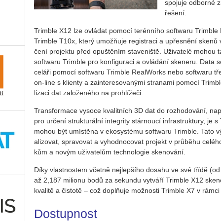
spo­ju­je od­bor­né 
ře­še­ní.
Trim­ble X12 lze ovlá­dat po­mo­cí te­rén­ní­ho soft­wa­ru Trim­ble P
Trim­ble T10x, který umo­ž­ňu­je re­gis­tra­ci a upřes­ně­ní skenů v
če­ní pro­jek­tu před opuš­tě­ním sta­ve­niš­tě. Uži­va­te­lé mohou ta
soft­wa­ru Trim­ble pro kon­fi­gu­ra­ci a ovlá­dá­ní ske­ne­ru. Data se
ce­lá­ři po­mo­cí soft­wa­ru Trim­ble Re­a­lWorks nebo soft­wa­ru tře
on-line s kli­en­ty a za­in­te­re­so­va­ný­mi stra­na­mi po­mo­cí Trim­ble
li­za­ci dat za­lo­že­né­ho na pro­hlí­že­či.
Trans­for­ma­ce vy­so­ce kva­lit­ních 3D dat do roz­ho­do­vá­ní, na
pro ur­če­ní struk­tu­rál­ní in­te­gri­ty stár­nou­cí in­frastruk­tu­ry, 
mohou být umís­tě­na v eko­sys­té­mu soft­wa­ru Trim­ble. Tato v
a­li­zo­vat, spra­vo­vat a vy­hod­no­co­vat pro­jekt v prů­bě­hu ce­lé­h
kům a novým uži­va­te­lům tech­no­lo­gie ske­no­vá­ní.
Díky vlast­nos­tem včet­ně nej­lep­ší­ho do­sa­hu ve své třídě (od
až 2,187 mi­li­o­nu bodů za sekun­du vy­tvá­ří Trim­ble X12 ske­n
kva­li­tě a čis­to­tě – což do­pl­ňu­je mož­nos­ti Trim­ble X7 v rámci 
Do­stup­nost