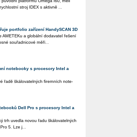
i pů­vod­ní plat­for­mu Omega I60, měli
­rych­lost­ní stroj IDEX s ak­tiv­ně ...
je portfolio zařízení HandySCAN 3D
ME­TE­Ku a glo­bál­ní do­da­va­tel ře­še­ní
­né sou­řad­ni­co­vé mě­ři...
emní notebooky s procesory Intel a
řadě šká­lo­va­tel­ných fi­rem­ních no­te­
ebooků Dell Pro s procesory Intel a
ký trh uved­la novou řadu šká­lo­va­tel­ných
 Pro 5. Lze j...