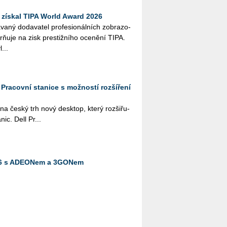
získal TIPA World Award 2026
­ný do­da­va­tel pro­fe­si­o­nál­ních zob­ra­zo­
orňuje na zisk pres­tiž­ní­ho oce­ně­ní TIPA.
...
: Pracovní stanice s možností rozšíření
a na český trh nový desktop, který roz­ši­řu­
­nic. Dell Pr...
026 s ADEONem a 3GONem