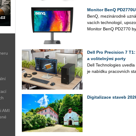
Monitor BenQ PD2770U 
BenQ, me­zi­ná­rod­ně uzná­va
va­cích tech­no­lo­gií, upo­z
Mo­ni­tor BenQ PD2770 byl
Dell Pro Precision 7 T1
neru
a volitelnými porty
Dell Tech­no­lo­gies uved­l
je na­bíd­ku pra­cov­ních sta
lní
zací
Digitalizace staveb 2
ch
i AMI
žené