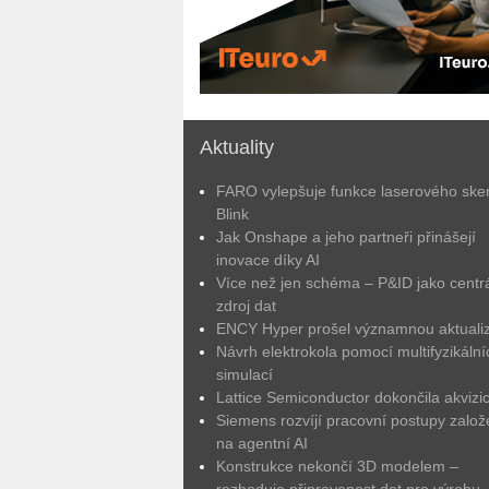
Aktuality
FARO vylepšuje funkce laserového ske
Blink
Jak Onshape a jeho partneři přinášejí
inovace díky AI
Více než jen schéma – P&ID jako centrá
zdroj dat
ENCY Hyper prošel významnou aktuali
Návrh elektrokola pomocí multifyzikální
simulací
Lattice Semiconductor dokončila akvizic
Siemens rozvíjí pracovní postupy zalo
na agentní AI
Konstrukce nekončí 3D modelem –
rozhoduje připravenost dat pro výrobu