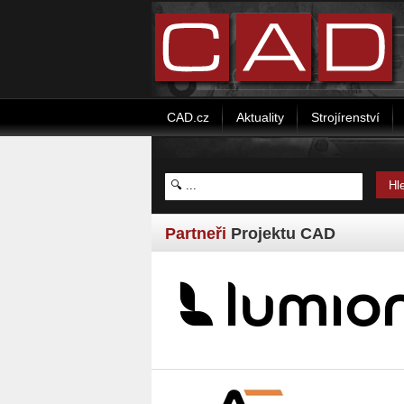
CAD.cz
Aktuality
Strojírenství
Partneři
Projektu CAD