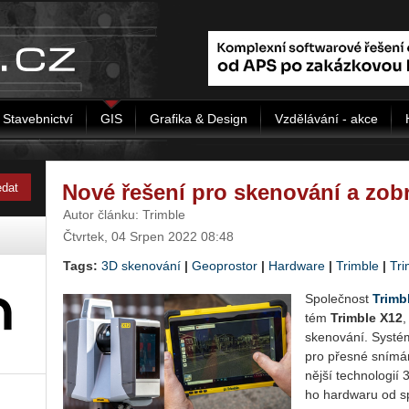
Stavebnictví
GIS
Grafika & Design
Vzdělávání - akce
Nové řešení pro skenování a zob
Autor článku: Trimble
Čtvrtek, 04 Srpen 2022 08:48
Tags:
3D skenování
|
Geoprostor
|
Hardware
|
Trimble
|
Tri
Spo­leč­nost
Trim­b
tém
Trim­ble X12
,
ske­no­vá­ní. Sys­tém 
pro přes­né sní­má­ní
něj­ší tech­no­lo­gií 
ho hard­wa­ru od sp