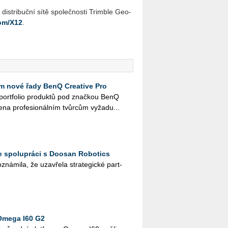
 dis­tri­buč­ní sítě spo­leč­nos­ti Trim­ble Ge­o­
com/X12
.
 nové řady BenQ Creative Pro
é port­fo­lio pro­duk­tů pod znač­kou BenQ
e­na pro­fe­si­o­nál­ním tvůr­cům vy­ža­du...
e spolupráci s Doosan Robotics
ná­mi­la, že uza­vře­la stra­te­gic­ké part­
Omega I60 G2