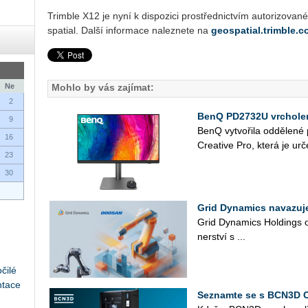
Trim­ble X12 je nyní k dis­po­zi­ci pro­střed­nic­tvím au­to­ri­zo­va­né
spa­tial. Další in­for­ma­ce na­lez­ne­te na
geospatial.trimble.
Ne
Mohlo by vás zajímat:
2
BenQ PD2732U vrcholem
9
BenQ vy­tvo­ři­la od­dě­le­n
16
Cre­a­ti­ve Pro, která je ur­č
23
30
Grid Dynamics navazuj
Grid Dy­na­mics Hol­dings oz
ner­ství s ...
čilé
ntace
Seznamte se s BCN3D 