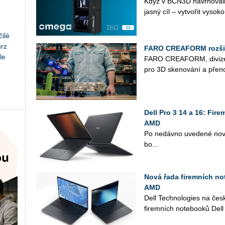
Když v BCN3D na­vr­ho­va­l
jasný cíl – vy­tvo­řit vy­so­ko
ilé
urz
FARO CREAFORM rozšiřu
le
FARO CRE­A­FORM, di­vi­ze A
pro 3D ske­no­vá­ní a pře­nos
Dell Pro 3 14 a 16: Fir
AMD
Po ne­dáv­no uve­de­né nové 
bo...
Nová řada firemních not
AMD
Dell Tech­no­lo­gies na čes
fi­rem­ních no­te­boo­ků Dell