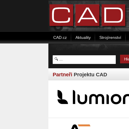
CAD.cz
Aktuality
Strojírenství
Partneři
Projektu CAD