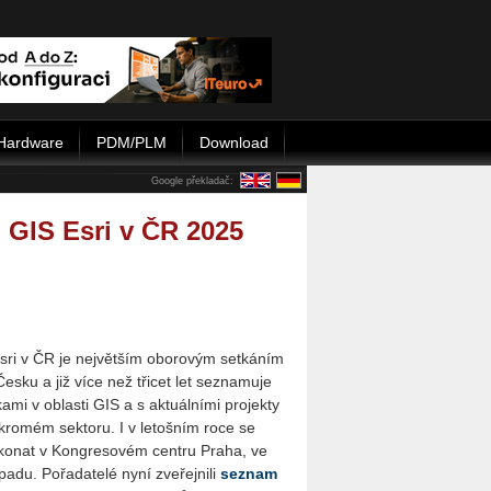
Hardware
PDM/PLM
Download
Google překladač:
 GIS Esri v ČR 2025
sri v ČR je nej­vět­ším obo­ro­vým se­tká­ním
v Česku a již více než tři­cet let se­zna­mu­je
a­mi v ob­las­ti GIS a s ak­tu­ál­ní­mi pro­jek­ty
kro­mém sek­to­ru. I v le­toš­ním roce se
konat v Kon­gre­so­vém cen­t­ru Praha, ve
o­pa­du. Pořadatelé nyní zveřejnili
se­znam