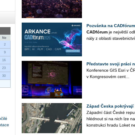
Pozvánka na CADfórum
CAD­fó­rum
je nej­vět­ší od­
Ne
ná­ly z ob­las­ti sta­veb­nic­tví
2
9
16
Představte svoji práci 
23
Kon­fe­ren­ce GIS Esri v ČR
30
v Kon­gre­so­vém cen­t­...
Západ Česka pokrývají 
Zá­pad­ní část České re­pub­l
čilé
hléd­nout si na nich lze na­
ntace
kon­struk­ci hradu Loket n