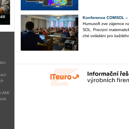
Konference COMSOL – 1
Hu­mu­soft zve zá­jem­ce n
SOL. Pre­ciz­ní ma­te­ma­tic­
ché ovlá­dá­ní pro kaž­dé­ho
lní
zací
ch
i AMI
žené