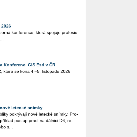
 2026
bor­ná kon­fe­ren­ce, která spo­ju­je pro­fe­si­o­
...
na Konferenci GIS Esri v ČR
, která se koná 4.–5. lis­to­pa­du 2026
nové letecké snímky
i­ky po­krý­va­jí nové le­tec­ké sním­ky. Pro­
pří­klad po­stup prací na dál­ni­ci D6, re­
ebo s...