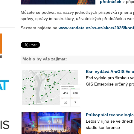
před­ná­šek
z při­p
Mů­že­te se po­dí­vat na názvy jed­not­li­vých pří­spěv­ků i jména p
sprá­vy, sprá­vy in­frastruk­tu­ry, uži­va­tel­ských před­náše­k a w
Se­znam na­jde­te na
www.arcdata.cz/cs-cz/akce/2025/kon
Mohlo by vás zajímat:
Esri vydává ArcGIS Velo
Esri vy­da­lo pro ši­ro­kou ve
GIS En­ter­pri­se ur­če­ný pro
Průkopníci technologic
Letos v říjnu se ve dnech
sta­d­tu kon­fe­ren­ce