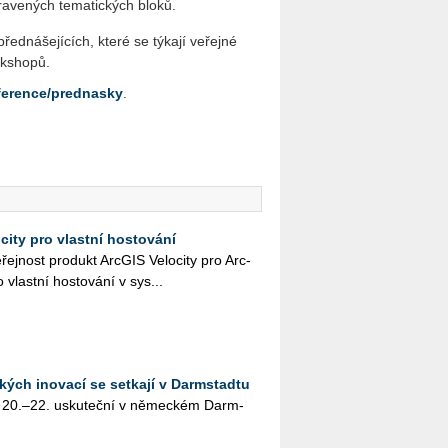
ra­ve­ných te­ma­tic­kých bloků.
řed­ná­še­jí­cích, které se týkají ve­řej­né
orksho­pů.
ference/prednasky
.
city pro vlastní hostování
­řej­nost pro­dukt Arc­GIS Ve­lo­ci­ty pro Arc­
 vlast­ní hos­to­vá­ní v sys­...
kých inovací se setkají v Darmstadtu
 20.–22. usku­teč­ní v ně­mec­kém Darm­