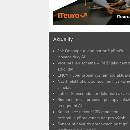
Aktuality
Jak Onshape a jeho partneři přinášejí
inovace díky AI
Více než jen schéma – P&ID jako centrá
zdroj dat
ENCY Hyper prošel významnou aktuali
Návrh elektrokola pomocí multifyzikální
simulací
Lattice Semiconductor dokončila akvizic
Siemens rozvíjí pracovní postupy zalo
na agentní AI
Konstrukce nekončí 3D modelem –
rozhoduje připravenost dat pro výrobu
Synera přidává do pracovních postupů
inteligenci CAD tvarů