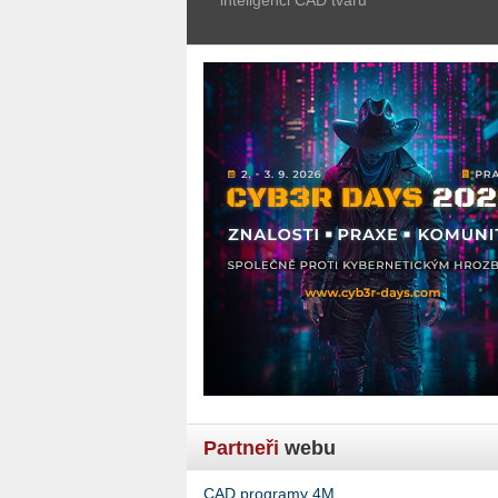
Partneři
webu
CAD programy 4M