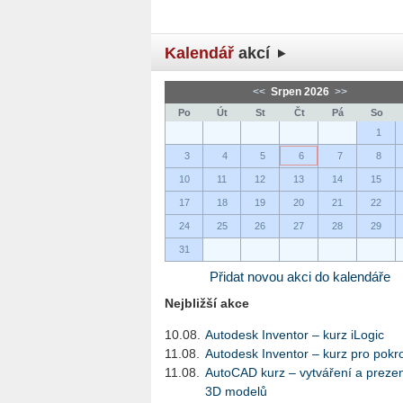
Kalendář
akcí
<<
Srpen 2026
>>
Po
Út
St
Čt
Pá
So
1
3
4
5
6
7
8
10
11
12
13
14
15
17
18
19
20
21
22
24
25
26
27
28
29
31
Přidat novou akci do kalendáře
Nejbližší akce
10.08.
Autodesk Inventor – kurz iLogic
11.08.
Autodesk Inventor – kurz pro pokro
11.08.
AutoCAD kurz – vytváření a preze
3D modelů