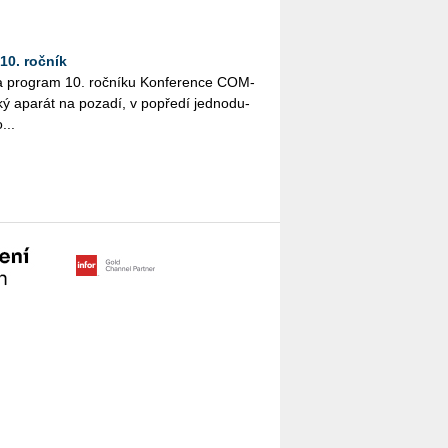
0. ročník
a pro­gram 10. roč­ní­ku Kon­fe­ren­ce COM­
ký apa­rát na po­za­dí, v po­pře­dí jed­no­du­
...