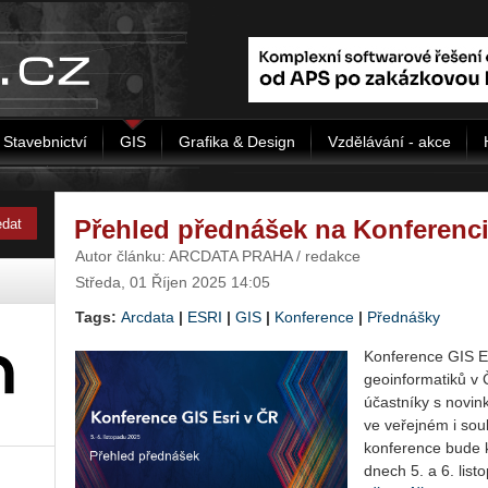
Stavebnictví
GIS
Grafika & Design
Vzdělávání - akce
Přehled přednášek na Konferenci
Autor článku: ARCDATA PRAHA / redakce
Středa, 01 Říjen 2025 14:05
Tags:
Arcdata
|
ESRI
|
GIS
|
Konference
|
Přednášky
Kon­fe­ren­ce GIS E
ge­o­in­for­ma­ti­ků 
účast­ní­ky s no­vin­k
ve ve­řej­ném i sou­
kon­fe­ren­ce bude 
dnech 5. a 6. lis­t