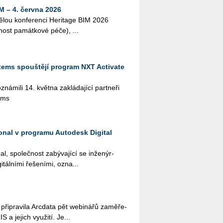
M – 4. června 2026
lou kon­fe­ren­ci He­ri­tage BIM 2026
­nost pa­mát­ko­vé péče), ...
tems spouštějí program NXT Activate
­mi­li 14. květ­na za­klá­da­jí­cí part­ne­ři
ems
ional v programu Autodesk Digital
al, spo­leč­nost za­bý­va­jí­cí se in­že­nýr­
­tál­ní­mi ře­še­ní­mi, ozna...
i­pra­vi­la Arc­da­ta pět webi­ná­řů za­mě­ře­
 a je­jich vy­u­ži­tí. Je...