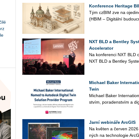
Konference Heritage BI
Tým czBIM zve na oje­di­ně­
(HBIM – Di­gi­tál­ní bu­douc
ilé
urz
le
NXT BLD a Bentley Sys
Accelerator
Na kon­fe­ren­ci NXT BLD ozná
NXT BLD a Bent­ley Sys­t
Michael Baker Internat
Twin
Mi­cha­el Baker In­ter­nati­o­n
stvím, po­ra­den­stvím a di­gi
Jarní webináře ArcGIS
Na kvě­ten a čer­ven 2026 př
ných na tech­no­lo­gie Ar­c­GIS