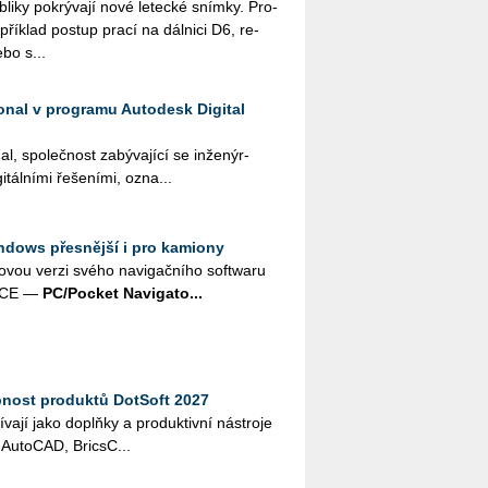
i­ky po­krý­va­jí nové le­tec­ké sním­ky. Pro­
pří­klad po­stup prací na dál­ni­ci D6, re­
ebo s...
ional v programu Autodesk Digital
al, spo­leč­nost za­bý­va­jí­cí se in­že­nýr­
­tál­ní­mi ře­še­ní­mi, ozna...
ndows přesnější i pro kamiony
ovou verzi svého na­vi­gač­ní­ho soft­wa­ru
s CE —
PC/Po­cket Na­vi­ga­to...
pnost produktů DotSoft 2027
í­va­jí jako doplňky a pro­duk­tiv­ní ná­stro­je
Au­to­CAD, Brics­C...