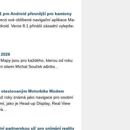
1 pro Android přesnější pro kamiony
zi své ob­lí­be­né na­vi­gač­ní apli­ka­ce Ma­
dro­id. Verze 8.1 při­ná­ší zá­sad­ní vy­lep­še­
 2026
e Mapy jsou pro kaž­dé­ho, kte­rou od roku
­mi si­la­mi Mi­chal Sou­ček a&nbs...
s otestovaným Motorbike Modem
 už roky známá jako na­vi­ga­ce pro osob­ní
­ce­mi, jako je Head-up Dis­play, Real View
á­...
lní partnerskou síť pro snímání reality