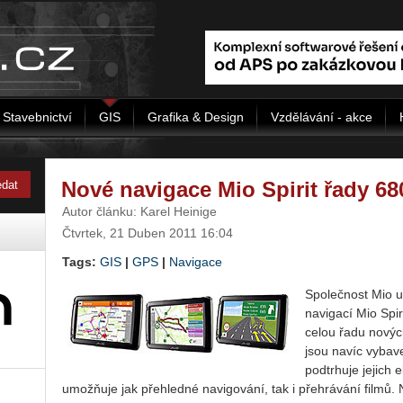
Stavebnictví
GIS
Grafika & Design
Vzdělávání - akce
Nové navigace Mio Spirit řady 68
Autor článku: Karel Heinige
Čtvrtek, 21 Duben 2011 16:04
Tags:
GIS
|
GPS
|
Navigace
Společnost Mio u
navigací Mio Spir
celou řadu nových
jsou navíc vybav
podtrhuje jejich 
umožňuje jak přehledné navigování, tak i přehrávání filmů.