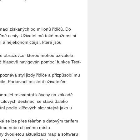
mací získaných od milionů řidičů. Do
ěné cesty. Uživatel má také možnost si
ší a nejekonomičtější, které jsou
lé obrazovce, kterou mohou uživatelé
idič hlasově navigován pomocí funkce Text-
poznává styl jízdy řidiče a přizpůsobí mu
cíle. Parkovací asistent uživatelům
erující relevantní klávesy na základě
cílových destinací se stává daleko
ní podle klíčových slov stejně jako u
ké se lze přes telefon s datovým tarifem
lnímu nebo cílovému místu.
ny dvouletou aktualizací map a softwaru