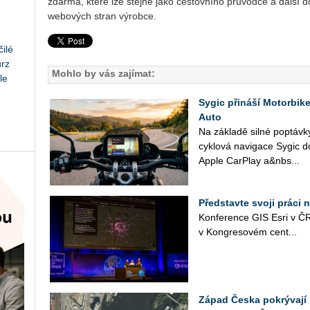
zdarma, které lze stejně jako cestovního průvodce a další d
webových stran výrobce.
ilé
urz
Mohlo by vás zajímat:
le
Sygic přináší Motorbik
Auto
Na zá­kla­dě silné po­ptáv­ky
cy­klo­vá na­vi­ga­ce Sygic d
Apple Car­Play a&nbs...
Představte svoji práci 
Kon­fe­ren­ce GIS Esri v ČR
v Kon­gre­so­vém cen­t­...
Západ Česka pokrývají 