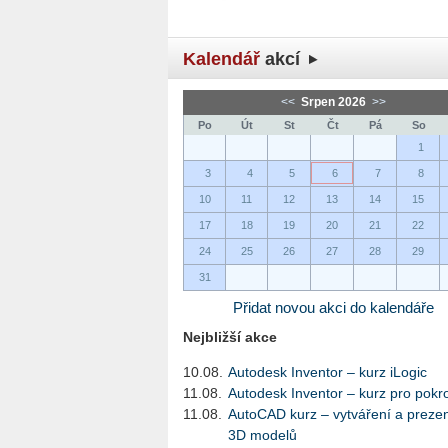
Kalendář
akcí
<<
Srpen 2026
>>
Po
Út
St
Čt
Pá
So
1
3
4
5
6
7
8
10
11
12
13
14
15
17
18
19
20
21
22
24
25
26
27
28
29
31
Přidat novou akci do kalendáře
Nejbližší akce
10.08.
Autodesk Inventor – kurz iLogic
11.08.
Autodesk Inventor – kurz pro pokro
11.08.
AutoCAD kurz – vytváření a preze
3D modelů