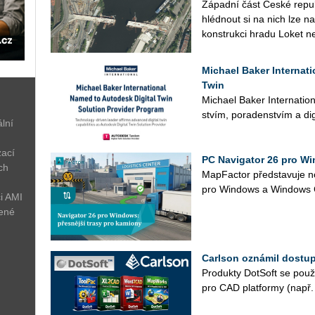
Zá­pad­ní část České re­pub­l
hléd­nout si na nich lze na­
kon­struk­ci hradu Loket n
Michael Baker Internat
Twin
Mi­cha­el Baker In­ter­nati­o­n
stvím, po­ra­den­stvím a di­gi
lní
zací
PC Navigator 26 pro Wi
ch
Map­Fac­tor před­sta­vu­je n
pro Win­dows a Win­dow
i AMI
žené
Carlson oznámil dostu
Pro­duk­ty Do­t­Soft se po­u­ž
pro CAD plat­for­my (např. 