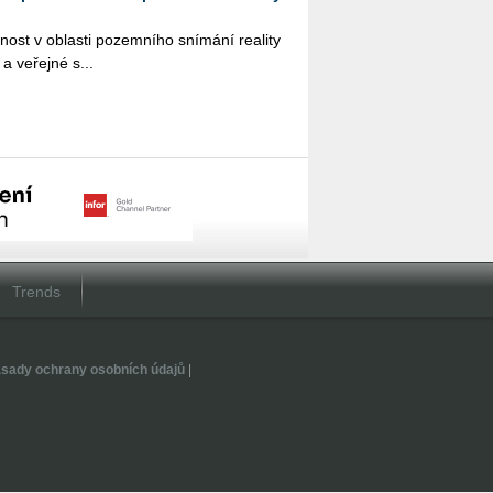
nost v ob­las­ti po­zem­ní­ho sní­má­ní re­a­li­ty
 a ve­řej­né s...
Trends
sady ochrany osobních údajů
|