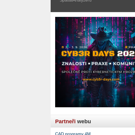
Partneři
webu
CAD programy 4M