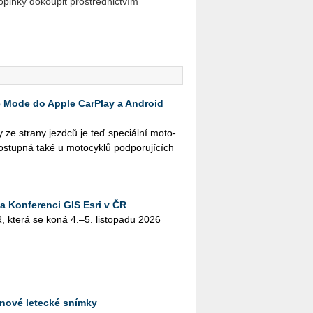
oplňky dokoupit prostřednictvím
e Mode do Apple CarPlay a Android
 ze stra­ny jezd­ců je teď spe­ci­ál­ní mo­to­
o­stup­ná také u mo­to­cy­klů pod­po­ru­jí­cích
na Konferenci GIS Esri v ČR
, která se koná 4.–5. lis­to­pa­du 2026
nové letecké snímky