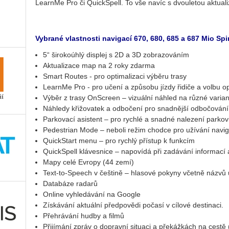
LearnMe Pro či QuickSpell. To vše navíc s dvouletou aktua
Vybrané vlastnosti navigací 670, 680, 685 a 687 Mio Spir
5“ širokoúhlý displej s 2D a 3D zobrazováním
Aktualizace map na 2 roky zdarma
Smart Routes - pro optimalizaci výběru trasy
LearnMe Pro - pro učení a způsobu jízdy řidiče a volbu op
Výběr z trasy OnScreen – vizuální náhled na různé varian
Náhledy křižovatek a odbočení pro snadnější odbočování
Parkovací asistent – pro rychlé a snadné nalezení parkoviš
Pedestrian Mode – neboli režim chodce pro užívání navi
QuickStart menu – pro rychlý přístup k funkcím
QuickSpell klávesnice – napovídá při zadávání informací 
Mapy celé Evropy (44 zemí)
Text-to-Speech v češtině – hlasové pokyny včetně názvů ul
Databáze radarů
Online vyhledávání na Google
Získávání aktuální předpovědi počasí v cílové destinaci.
Přehrávání hudby a filmů
Přijímání zpráv o dopravní situaci a překážkách na cest