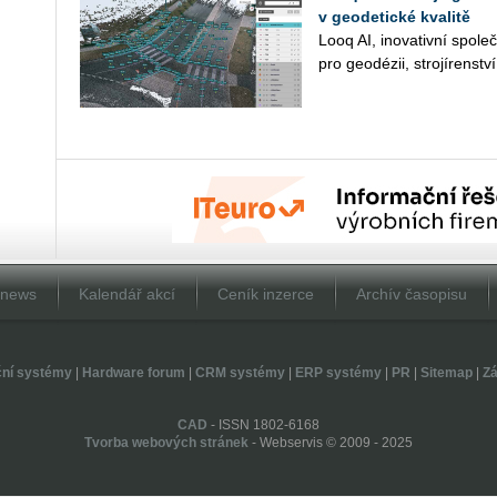
v geodetické kvalitě
Looq AI, ino­va­tiv­ní spo­leč­
pro geo­dé­zii, stro­jí­ren­ství
Dnews
Kalendář akcí
Ceník inzerce
Archív časopisu
ční systémy
|
Hardware forum
|
CRM systémy
|
ERP systémy
|
PR
|
Sitemap
|
Zá
CAD
- ISSN 1802-6168
Tvorba webových stránek
- Webservis © 2009 - 2025