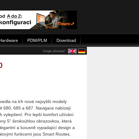
Hardware
PDM/PLM
Download
Google překladač:
0
vedla na trh nové nejvyšší modely
it 680, 685 a 687. Navigace nabízejí
 vylepšení. Pro lepší komfort užívání
eny 5“ širokoúhlou obrazovkou, která
elegantní a luxusně vypadající design a
 Novými funkcemi jsou Smart Routes,