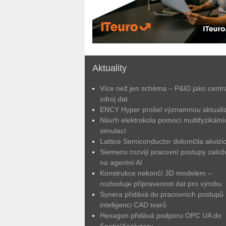
Aktuality
Více než jen schéma – P&ID jako centrá
zdroj dat
ENCY Hyper prošel významnou aktuali
Návrh elektrokola pomocí multifyzikální
simulací
Lattice Semiconductor dokončila akvizic
Siemens rozvíjí pracovní postupy zalo
na agentní AI
Konstrukce nekončí 3D modelem –
rozhoduje připravenost dat pro výrobu
Synera přidává do pracovních postupů
inteligenci CAD tvarů
Hexagon přidává podporu OPC UA do
SpatialAnalyzeru