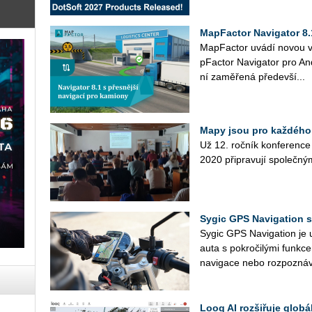
MapFactor Navigator 8.
Ma­p­Fac­tor uvádí novou ver
p­Fac­tor Na­vi­ga­tor pro An­
ní za­mě­ře­ná pře­de­vší...
Mapy jsou pro každého
Už 12. roč­ník kon­fe­ren­c
2020 při­pra­vu­jí spo­leč­ný
Sygic GPS Navigation 
Sygic GPS Na­vi­gati­on je
auta s po­kro­či­lý­mi funk
na­vi­ga­ce nebo roz­po­zná­v
Looq AI rozšiřuje globá