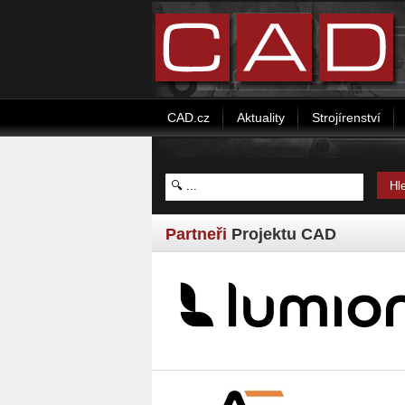
CAD.cz
Aktuality
Strojírenství
Partneři
Projektu CAD