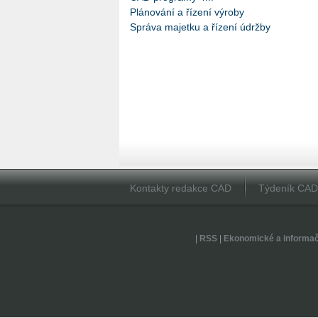
Plánování a řízení výroby
Správa majetku a řízení údržby
Kontakty redakce CAD
Týdeník CA
|
RSS
|
Ekonomické a informa