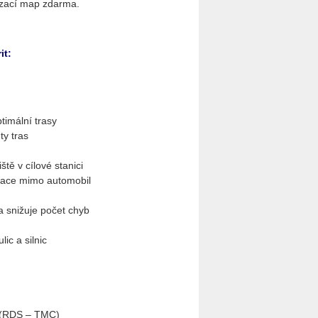
lizací map zdarma.
it:
timální trasy
ty tras
tě v cílové stanici
gace mimo automobil
a snižuje počet chyb
ic a silnic
ě (RDS – TMC)