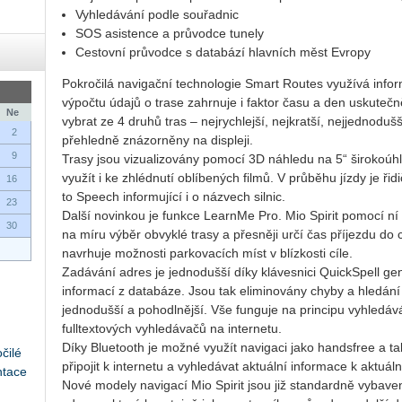
Vyhledávání podle souřadnic
SOS asistence a průvodce tunely
Cestovní průvodce s databází hlavních měst Evropy
Pokročilá navigační technologie Smart Routes využívá infor
výpočtu údajů o trase zahrnuje i faktor času a den uskutečn
Ne
vybrat ze 4 druhů tras – nejrychlejší, nejkratší, nejjednoduš
2
přehledně znázorněny na displeji.
9
Trasy jsou vizualizovány pomocí 3D náhledu na 5“ širokoúh
využít i ke zhlédnutí oblíbených filmů. V průběhu jízdy je ř
16
to Speech informující i o názvech silnic.
23
Další novinkou je funkce LearnMe Pro. Mio Spirit pomocí ní 
30
na míru výběr obvyklé trasy a přesněji určí čas příjezdu do 
navrhuje možnosti parkovacích míst v blízkosti cíle.
Zadávání adres je jednodušší díky klávesnici QuickSpell gen
informací z databáze. Jsou tak eliminovány chyby a hledání 
jednodušší a pohodlnější. Vše funguje na principu vyhledává
fulltextových vyhledávačů na internetu.
Díky Bluetooth je možné využít navigaci jako handsfree a ta
čilé
připojit k internetu a vyhledávat aktuální informace k aktuá
ntace
Nové modely navigací Mio Spirit jsou již standardně vybave