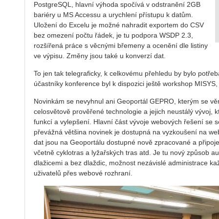
PostgreSQL, hlavní výhoda spočívá v odstranění 2GB
bariéry u MS Accessu a urychlení přístupu k datům.
Uložení do Excelu je možné nahradit exportem do CSV
bez omezení počtu řádek, je tu podpora WSDP 2.3,
rozšířená práce s věcnými břemeny a ocenění dle listiny
ve výpisu. Změny jsou také u konverzí dat.
To jen tak telegraficky, k celkovému přehledu by bylo potře
účastníky konference byl k dispozici ještě workshop MISYS,
Novinkám se nevyhnul ani Geoportál GEPRO, kterým se věn
celosvětově prověřené technologie a jejich neustálý vývoj,
funkcí a vylepšení. Hlavní část vývoje webových řešení se
převážná většina novinek je dostupná na vyzkoušení na w
dat jsou na Geoportálu dostupné nově zpracované a připojen
včetně cyklotras a lyžařských tras atd. Je tu nový způsob a
dlažicemi a bez dlaždic, možnost nezávislé administrace k
uživatelů přes webové rozhraní.