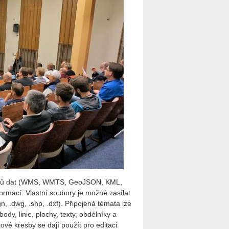
drojů dat (WMS, WMTS, GeoJSON, KML,
rmací. Vlastní soubory je možné zasílat
, .dwg, .shp, .dxf). Připojená témata lze
ody, linie, plochy, texty, obdélníky a
vé kresby se dají použít pro editaci