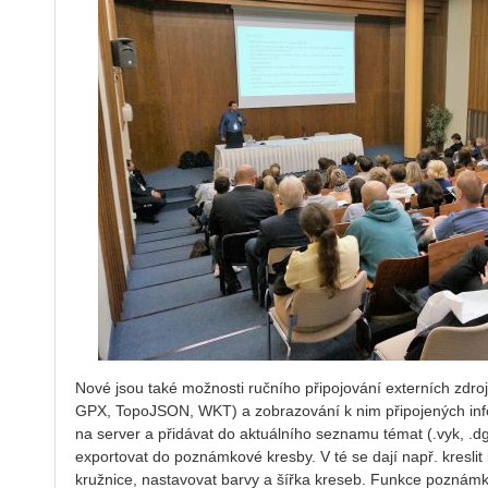
Nové jsou také možnosti ručního připojování externích z
GPX, TopoJSON, WKT) a zobrazování k nim připojených info
na server a přidávat do aktuálního seznamu témat (.vyk, .dgn
exportovat do poznámkové kresby. V té se dají např. kreslit b
kružnice, nastavovat barvy a šířka kreseb. Funkce poznámko