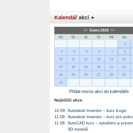
Kalendář
akcí
<<
Srpen 2026
>>
Po
Út
St
Čt
Pá
So
1
3
4
5
6
7
8
10
11
12
13
14
15
17
18
19
20
21
22
24
25
26
27
28
29
31
Přidat novou akci do kalendáře
Nejbližší akce
10.08.
Autodesk Inventor – kurz iLogic
11.08.
Autodesk Inventor – kurz pro pokro
11.08.
AutoCAD kurz – vytváření a preze
3D modelů