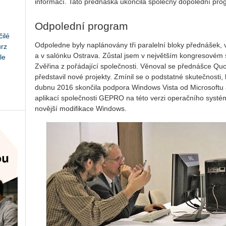
informací. Tato přednáška ukončila společný dopolední pro
Odpolední program
ilé
Odpoledne byly naplánovány tři paralelní bloky přednášek
urz
a v salónku Ostrava. Zůstal jsem v největším kongresovém s
le
Zvěřina z pořádající společnosti. Věnoval se přednášce Qu
představil nové projekty. Zmínil se o podstatné skutečnosti,
dubnu 2016 skončila podpora Windows Vista od Microsoftu a
aplikací společnosti GEPRO na této verzi operačního systém
novější modifikace Windows.