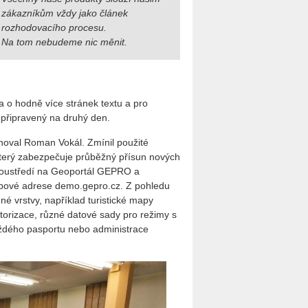
zákazníkům vždy jako článek
rozhodovacího procesu.
Na tom nebudeme nic měnit.
ba o hodně více stránek textu a pro
 připravený na druhý den.
oval Roman Vokál. Zmínil použité
 který zabezpečuje průběžný přísun nových
 soustředí na Geoportál GEPRO a
ebové adrese demo.gepro.cz. Z pohledu
é vrstvy, například turistické mapy
utorizace, různé datové sady pro režimy s
aždého pasportu nebo administrace