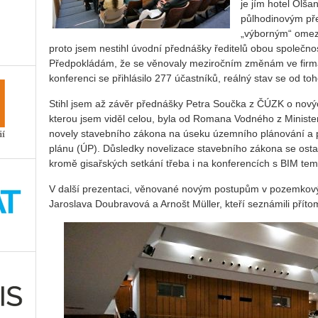
je jím hotel Olš
půlhodinovým pře
„výborným“ omez
proto jsem nestihl úvodní přednášky ředitelů obou společn
Předpokládám, že se věnovaly meziročním změnám ve firmác
konferenci se přihlásilo 277 účastníků, reálný stav se od toho
Stihl jsem až závěr přednášky Petra Součka z ČÚZK o nový
kterou jsem viděl celou, byla od Romana Vodného z Ministe
novely stavebního zákona na úseku územního plánování a 
plánu (ÚP). Důsledky novelizace stavebního zákona se osta
kromě gisařských setkání třeba i na konferencích s BIM tem
V další prezentaci, věnované novým postupům v pozemkovýc
Jaroslava Doubravová a Arnošt Müller, kteří seznámili příto