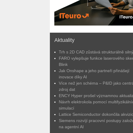
Aktuality
Trh s 2D CAD zůstává strukturálně siln
FARO vylepšuje funkce laserového ske
Blink
Jak Onshape a jeho partneři přinášejí
inovace díky AI
Více než jen schéma – P&ID jako centrá
zdroj dat
ENCY Hyper prošel významnou aktuali
Návrh elektrokola pomocí multifyzikální
simulací
Lattice Semiconductor dokončila akvizic
Siemens rozvíjí pracovní postupy zalo
na agentní AI