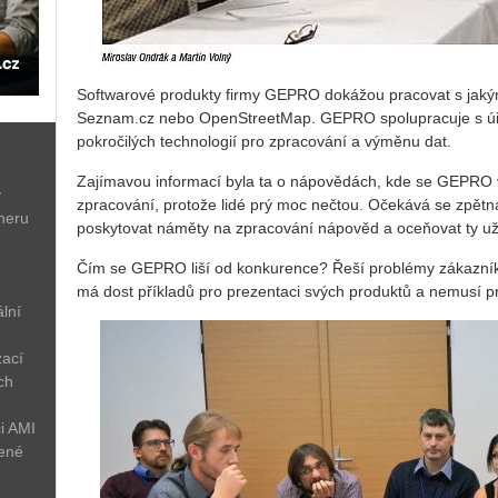
Softwarové produkty firmy GEPRO dokážou pracovat s jakými
Seznam.cz nebo OpenStreetMap. GEPRO spolupracuje s úřady
pokročilých technologií pro zpracování a výměnu dat.
Zajímavou informací byla ta o nápovědách, kde se GEPRO 
ý
zpracování, protože lidé prý moc nečtou. Očekává se zpětná
neru
poskytovat náměty na zpracování nápověd a oceňovat ty už
Čím se GEPRO liší od konkurence? Řeší problémy zákazníků v
má dost příkladů pro prezentaci svých produktů a nemusí pre
lní
zací
ch
i AMI
žené