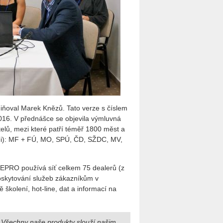
iňoval Marek Knězů. Tato verze s číslem
016. V přednášce se objevila výmluvná
telů, mezi které patří téměř 1800 měst a
kami): MF + FÚ, MO, SPÚ, ČD, SŽDC, MV,
GEPRO používá síť celkem 75 dealerů (z
 poskytování služeb zákazníkům v
školení, hot-line, dat a informací na
Všechny naše produkty slouží našim