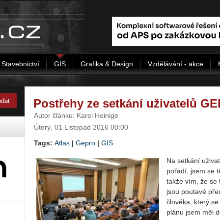
Stavebnictví
GIS
Grafika & Design
Vzdělávání - akce
Postřehy ze setkání uživatelů 
Autor článku: Karel Heinige
Úterý, 01 Listopad 2016 00:00
Tags:
Atlas
|
Gepro
|
GIS
Na setkání uživa
pořadí, jsem se t
takže vím, že se 
jsou poutavé před
člověka, který s
plánu jsem měl d