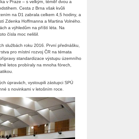
anka v Praze – s velkým, téměř dvou a
dstihem. Cesta z Brna však kvůli
ením na D1 zabrala celkem 4,5 hodiny, a
ostí Zdenka Hoffmanna a Martina Volného.
h a výhledům na příští léta. Na
to čísla moc nelišil.
ch službách roku 2016. První přednášku,
rstva pro místní rozvoj ČR na témata
přípravy standardizace výstupu územního
tně letos probíraly na mnoha fórech,
atikou.
h úpravách, vystoupili zástupci SPÚ
mné s novinkami v letošním roce.