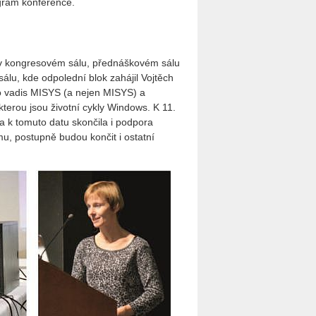
gram konference.
, v kongresovém sálu, přednáškovém sálu
álu, kde odpolední blok zahájil Vojtěch
o vadis MISYS (a nejen MISYS) a
 kterou jsou životní cykly Windows. K 11.
 k tomuto datu skončila i podpora
u, postupně budou končit i ostatní