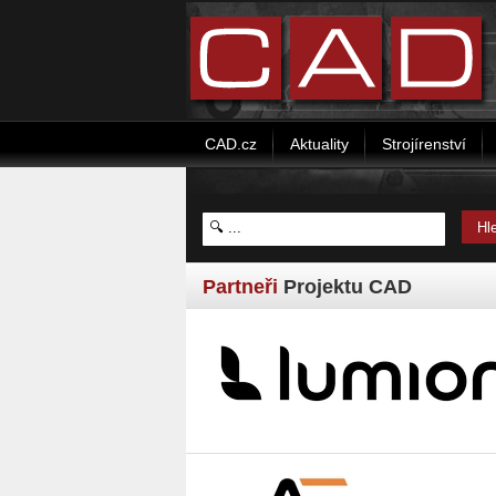
CAD.cz
Aktuality
Strojírenství
Partneři
Projektu CAD