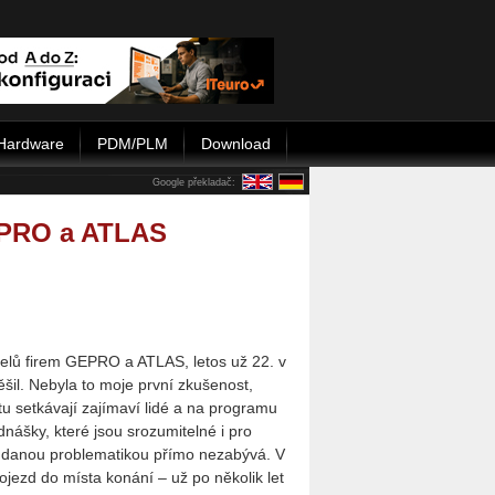
Hardware
PDM/PLM
Download
Google překladač:
GEPRO a ATLAS
telů firem GEPRO a ATLAS, letos už 22. v
ěšil. Nebyla to moje první zkušenost,
tu setkávají zajímaví lidé a na programu
nášky, které jsou srozumitelné i pro
e danou problematikou přímo nezabývá. V
ojezd do místa konání – už po několik let