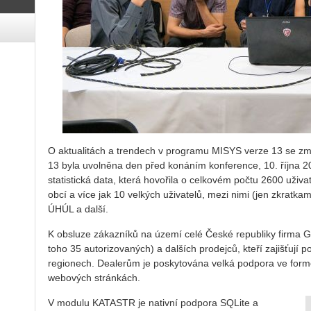
O aktualitách a trendech v programu MISYS verze 13 se zm
13 byla uvolněna den před konáním konference, 10. října 2
statistická data, která hovořila o celkovém počtu 2600 uživa
obcí a více jak 10 velkých uživatelů, mezi nimi (jen zkrat
ÚHÚL a další.
K obsluze zákazníků na území celé České republiky firma 
toho 35 autorizovaných) a dalších prodejců, kteří zajišťují
regionech. Dealerům je poskytována velká podpora ve formě 
webových stránkách.
V modulu KATASTR je nativní podpora SQLite a