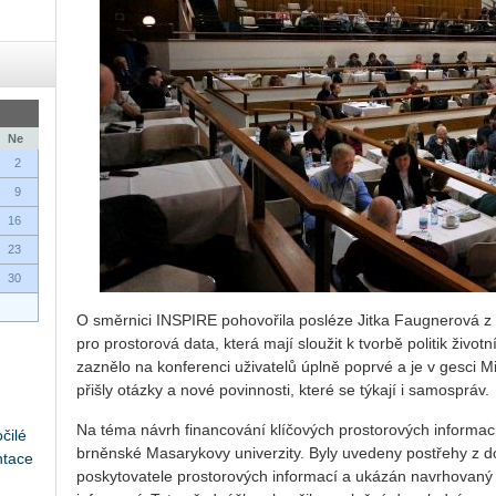
Ne
2
9
16
23
30
O směrnici INSPIRE pohovořila posléze Jitka Faugnerová z 
pro prostorová data, která mají sloužit k tvorbě politik život
zaznělo na konferenci uživatelů úplně poprvé a je v gesci M
přišly otázky a nové povinnosti, které se týkají i samospráv.
Na téma návrh financování klíčových prostorových informac
čilé
brněnské Masarykovy univerzity. Byly uvedeny postřehy z 
ntace
poskytovatele prostorových informací a ukázán navrhovaný