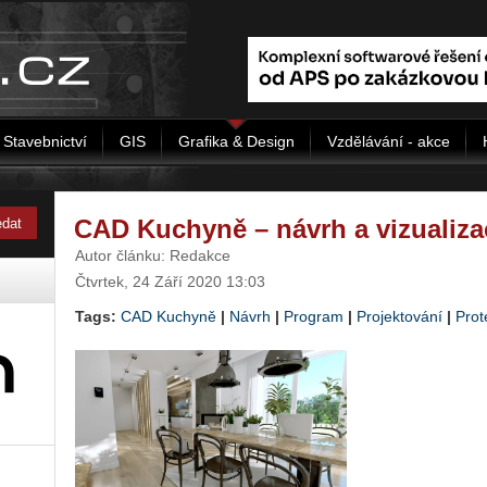
Stavebnictví
GIS
Grafika & Design
Vzdělávání - akce
CAD Kuchyně – návrh a vizualizac
Autor článku: Redakce
Čtvrtek, 24 Září 2020 13:03
Tags:
CAD Kuchyně
|
Návrh
|
Program
|
Projektování
|
Prot