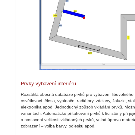
Prvky vybavení interiéru
Rozsáhlá obecná databáze prvků pro vybavení libovolného i
osvětlovací tělesa, vypínače, radiátory, záclony, žaluzie, stoly
elektronika apod. Jednoduchý způsob vkládání prvků. Možno
variantách. Automatické přitahování prvků k líci stěny při je
a nastavení velikosti vkládaných prvků, volná úprava materiá
zobrazení – volba barvy, odlesku apod.