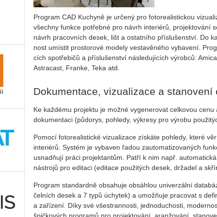
Prog­ram CAD Ku­chy­ně je ur­če­ný pro fo­to­re­a­lis­tic­kou vi­zu­a­li­
všech­ny funk­ce pot­řeb­né pro ná­vrh in­te­ri­é­rů, pro­jek­to­vá­ní 
ná­vrh pra­cov­ních de­sek, lišt a os­tat­ní­ho přís­lu­šen­ství. Do k
nost umís­tit pros­to­ro­vé mo­de­ly ves­ta­vě­né­ho vy­ba­ve­ní. Pro
cích spot­ře­bi­čů a přís­lu­šen­ství ná­sle­du­jí­cích vý­rob­ců: Am
As­tra­cast, Fran­ke, Teka atd.
Dokumentace, vizualizace a stanovení
Ke každému projektu je možné vygenerovat celkovou cenu a
dokumentaci (půdorys, pohledy, výkresy pro výrobu použitý
Pomocí fotorealistické vizualizace získáte pohledy, které v
interiérů. Systém je vybaven řadou zautomatizovaných funk
usnadňují práci projektantům. Patří k nim např. automatick
nástrojů pro editaci (editace použitých desek, držadel a sk
Program standardně obsahuje obsáhlou univerzální databázi
čelních desek a 7 typů úchytek) a umožňuje pracovat s defi
a zařízení. Díky své všestrannosti, jednoduchosti, moderno
špičkových programů pro projektování, aranžování, stanoven