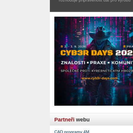
Partneři
webu
CAD programy 4M