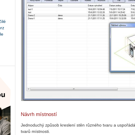
ilé
urz
le
Návrh místností
Jednoduchý způsob kreslení stěn různého tvaru a uspořádá
tvarů místnosti.