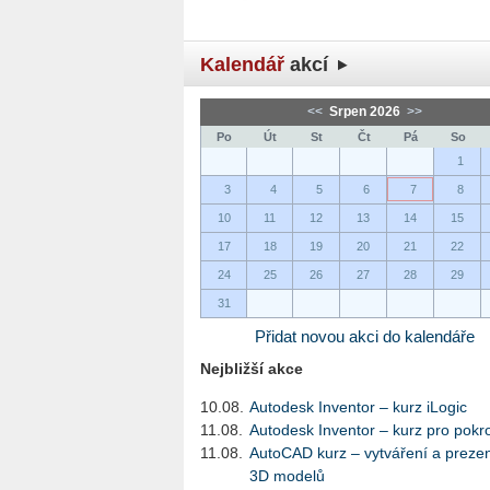
Kalendář
akcí
<<
Srpen 2026
>>
Po
Út
St
Čt
Pá
So
1
3
4
5
6
7
8
10
11
12
13
14
15
17
18
19
20
21
22
24
25
26
27
28
29
31
Přidat novou akci do kalendáře
Nejbližší akce
10.08.
Autodesk Inventor – kurz iLogic
11.08.
Autodesk Inventor – kurz pro pokro
11.08.
AutoCAD kurz – vytváření a preze
3D modelů