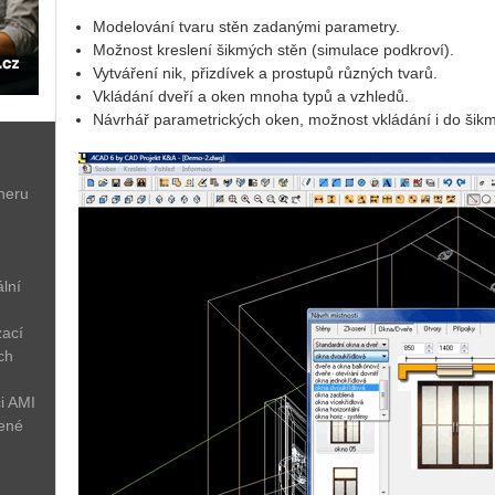
Modelování tvaru stěn zadanými parametry.
Možnost kreslení šikmých stěn (simulace podkroví).
Vytváření nik, přizdívek a prostupů různých tvarů.
Vkládání dveří a oken mnoha typů a vzhledů.
Návrhář parametrických oken, možnost vkládání i do šikm
neru
lní
zací
ch
i AMI
žené