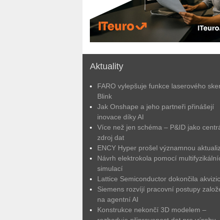
Aktuality
FARO vylepšuje funkce laserového ske
Blink
Jak Onshape a jeho partneři přinášejí
inovace díky AI
Více než jen schéma – P&ID jako centrá
zdroj dat
ENCY Hyper prošel významnou aktuali
Návrh elektrokola pomocí multifyzikální
simulací
Lattice Semiconductor dokončila akvizic
Siemens rozvíjí pracovní postupy zalo
na agentní AI
Konstrukce nekončí 3D modelem –
rozhoduje připravenost dat pro výrobu