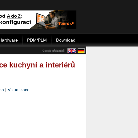
Hardware
PDM/PLM
Download
Google překladač:
e kuchyní a interiérů
ea
|
Vizualizace