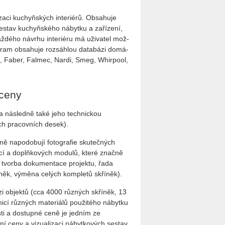
za­ci ku­chyň­ských in­te­ri­é­rů. Ob­sa­hu­je
ses­tav ku­chyň­ské­ho ná­byt­ku a za­ří­ze­ní,
až­dého ná­vr­hu in­te­ri­é­ru má uži­va­tel mož­
g­ram ob­sa­hu­je roz­sáh­lou da­ta­bá­zi do­má­
i­ca, Fa­ber, Fal­mec, Nar­di, Smeg, Whir­pool,
 ceny
 následně také jeho technickou
ch pracovních desek).
ěrně napodobují fotografie skutečných
cí a doplňkových modulů, které značně
á tvorba dokumentace projektu, řada
říněk, výměna celých kompletů skříněk).
 objektů (cca 4000 různých skříněk, 13
nicí různých materiálů použitého nábytku
sti a dostupné ceně je jedním ze
í ceny a vizualizaci nábytkových sestav.