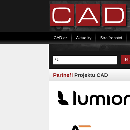
CAD.cz
Aktuality
Strojírenství
Partneři
Projektu CAD