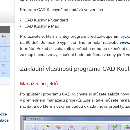
Program CAD Kuchyně se dodává ve verzích:
CAD Kuchyně Standard
CAD Kuchyně Max
Pro uživatele, kteří si chtějí program před zakoupením vyzk
Ne
na 90 dnů. Je možné vyplnit on-line formulář na webu
www.
2
formátu. Pokud se zákazník v průběhu nebo po ukončení d
9
zakoupit, cena za vyzkoušení bude odečtena z ceny plné ve
16
23
Základní vlastnosti programu CAD Kuc
30
Manažer projektů
Po spuštění programu CAD Kuchyně si můžete založit nový 
v přehledném manažeru projektů. Zde si také můžete nastavi
načítat a do které složky se budou ukládat nové projekty. Zobr
čilé
ntace