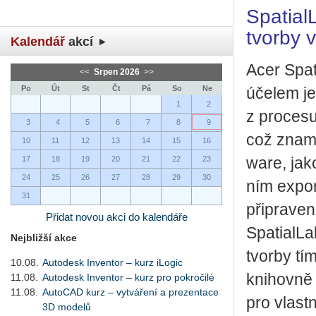
Spa­ti­a
tvor­by 
Kalendář
akcí
Acer Spa­
<<
Srpen 2026
>>
Po
Út
St
Čt
Pá
So
Ne
úče­lem je
1
2
z pro­ce­su
3
4
5
6
7
8
9
což zna­me
10
11
12
13
14
15
16
17
18
19
20
21
22
23
ware, jako
24
25
26
27
28
29
30
ním ex­por
31
při­pra­ven
Přidat novou akci do kalendáře
Spa­ti­alLa
Nejbližší akce
tvor­by tím
10.08.
Autodesk Inventor – kurz iLogic
knihov­ně 
11.08.
Autodesk Inventor – kurz pro pokročilé
11.08.
AutoCAD kurz – vytváření a prezentace
pro vlast­
3D modelů