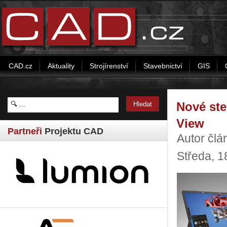
CAD.cz
Aktuality
Strojírenství
Stavebnictví
GIS
Nové ste
View
Partneři
Projektu CAD
Autor člá
Středa, 1