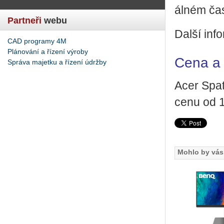
ál­ném ča
Partneři
webu
Další in­fo
CAD programy 4M
Plánování a řízení výroby
Cena a 
Správa majetku a řízení údržby
Acer Spa­t
cenu od 
Mohlo by vás 