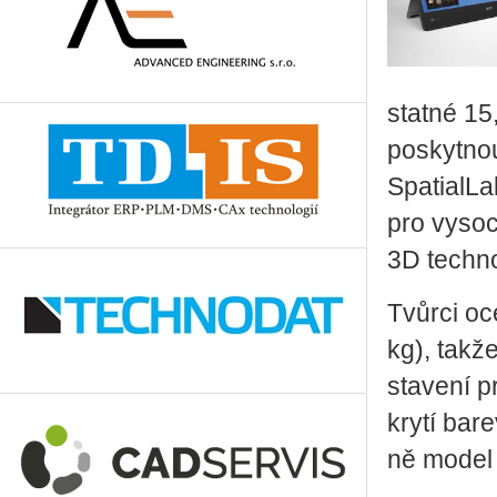
stat­né 15,
po­skyt­nou
Spa­tial­L
pro vy­so­c
3D tech­no
Tvůr­ci oc
kg), takže
sta­ve­ní 
kry­tí ba­
ně model 