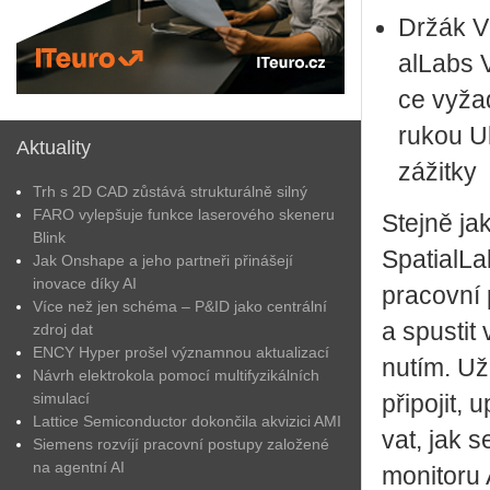
Držák VE
alLabs V
ce vy­ža­d
rukou Ul­
Aktuality
zá­žit­ky
Trh s 2D CAD zůstává strukturálně silný
FARO vylepšuje funkce laserového skeneru
Stej­ně jak
Blink
Spa­ti­alL
Jak Onshape a jeho partneři přinášejí
inovace díky AI
pra­cov­ní
Více než jen schéma – P&ID jako centrální
a spus­tit 
zdroj dat
ENCY Hyper prošel významnou aktualizací
nu­tím. Už
Návrh elektrokola pomocí multifyzikálních
simulací
při­po­jit,
Lattice Semiconductor dokončila akvizici AMI
vat, jak se
Siemens rozvíjí pracovní postupy založené
na agentní AI
mo­ni­to­r