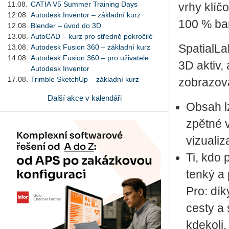
11.08.
CATIA V5 Summer Training Days
vrhy klí­č
12.08.
Autodesk Inventor – základní kurz
100 % ba­
12.08.
Blender – úvod do 3D
13.08.
AutoCAD – kurz pro středně pokročilé
Spa­ti­alL
13.08.
Autodesk Fusion 360 – základní kurz
14.08.
Autodesk Fusion 360 – pro uživatele
3D aktiv, 
Autodesk Inventor
17.08.
Trimble SketchUp – základní kurz
zob­ra­zo­vá
Další akce v kalendáři
Obsah lze
zpět­né v
vi­zu­a­l
Ti, kdo p
tenký a 
Pro: dík
cesty a s
kde­ko­li.