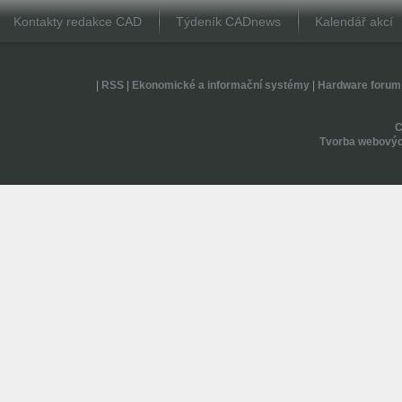
Kontakty redakce CAD
Týdeník CADnews
Kalendář akcí
|
RSS
|
Ekonomické a informační systémy
|
Hardware forum
Tvorba webovýc