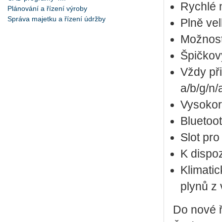
Rych­lé n
Plánování a řízení výroby
Správa majetku a řízení údržby
Plně ve
Mož­nost 
Špič­ko
Vždy při
a/b/g/n/
Vy­so­ko­r
Blu­e­to­o
Slot pr
K dis­po­z
Kli­ma­ti
plynů z v
Do nové řa