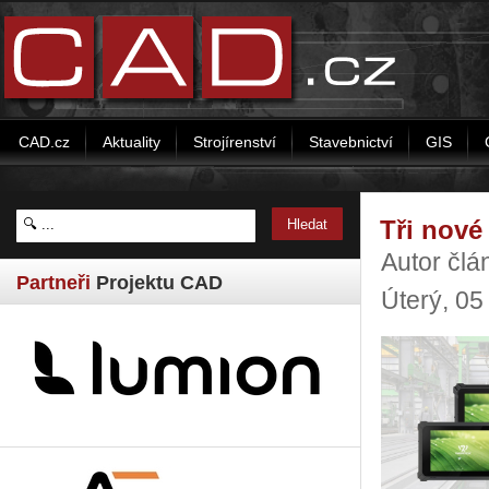
CAD.cz
Aktuality
Strojírenství
Stavebnictví
GIS
Tři nov
Autor člá
Partneři
Projektu CAD
Úterý, 0