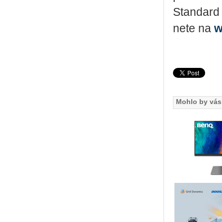
Stan­dard
ne­te na
w
Mohlo by vás 