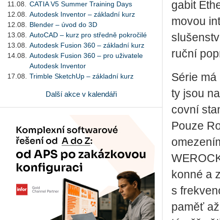
ga­bit Eth
11.08.
CATIA V5 Summer Training Days
12.08.
Autodesk Inventor – základní kurz
mo­vou in­
12.08.
Blender – úvod do 3D
13.08.
AutoCAD – kurz pro středně pokročilé
slu­šen­stv
13.08.
Autodesk Fusion 360 – základní kurz
ruční po­p
14.08.
Autodesk Fusion 360 – pro uživatele
Autodesk Inventor
Série má c
17.08.
Trimble SketchUp – základní kurz
ty jsou na­
Další akce v kalendáři
cov­ní sta
Pouze Rock
ome­ze­ním
WEROCK je
kon­né a z
s frek­ven
paměť až 1