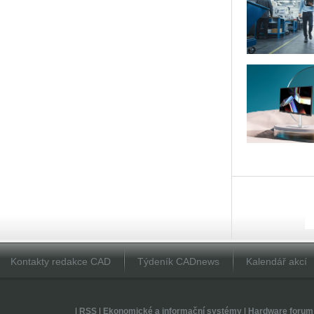
Kontakty redakce CAD
Týdeník CADnews
Kalendář akcí
|
RSS
|
Ekonomické a informační systémy
|
Hardware forum