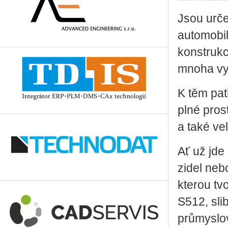
Jsou ur­če­
au­to­mo­bi
kon­struk­c
mnoha vyni
K těm pat
plné pro­s
a také velké
Ať už jde o
zi­del neb
kte­rou t
S512, sli­
prů­mys­lo