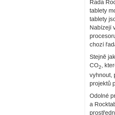
Řada Rock
table­ty m
table­ty j
Na­bí­ze­jí
pro­ce­so­
cho­zí řad
Stej­ně j
CO
, kte
2
vy­hnout, 
pro­jek­tů 
Odol­né p
a Rocktab 
pro­střed­n