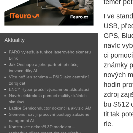
téměř pě­t
I ve stan­d
USB, před­
GPS, Blu­e
Aktuality
navíc vy­b
FARO vylepšuje funkce laserového skeneru
ci po­mo­cí
Blink
znám­ky po
Jak Onshape a jeho partneři přinášejí
inovace díky AI
no­vých mo­
Více než jen schéma – P&ID jako centrální
zdroj dat
hodin pro­v
ENCY Hyper prošel významnou aktualizací
zdroj za­ji
Návrh elektrokola pomocí multifyzikálních
simulací
bu S512 do
Lattice Semiconductor dokončila akvizici AMI
tit tak po­
Siemens rozvíjí pracovní postupy založené
na agentní AI
rie.
Konstrukce nekončí 3D modelem –
rozhoduje připravenost dat pro výrobu