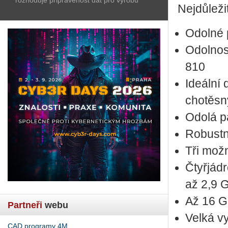
Nej­dů­le­ž
Odol­né pr
Odol­nos
810
Ide­ál­ní
cho­těs­
Odolá p
Ro­bust­
Tři mož­n
Čtyřjá­d­
až 2,9 
Až 16 GB
Partneři
webu
Velká vy­
CAD programy 4M