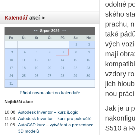
odol­né po­
ské­ho sta
Kalendář
akcí
pra­chu, ne
<<
Srpen 2026
>>
také pádům
Po
Út
St
Čt
Pá
So
Ne
vých vo­zi­
1
2
3
4
5
6
7
8
9
mají ob­ra­
10
11
12
13
14
15
16
kom­pa­ti­b
17
18
19
20
21
22
23
vzdo­ry ro
24
25
26
27
28
29
30
jich hloub
31
Přidat novou akci do kalendáře
nou práci
Nejbližší akce
Jak je u pr
10.08.
Autodesk Inventor – kurz iLogic
na­kon­fi­
11.08.
Autodesk Inventor – kurz pro pokročilé
11.08.
AutoCAD kurz – vytváření a prezentace
S510 a Roc
3D modelů