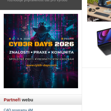
Partneři
webu
CAD programy 4M