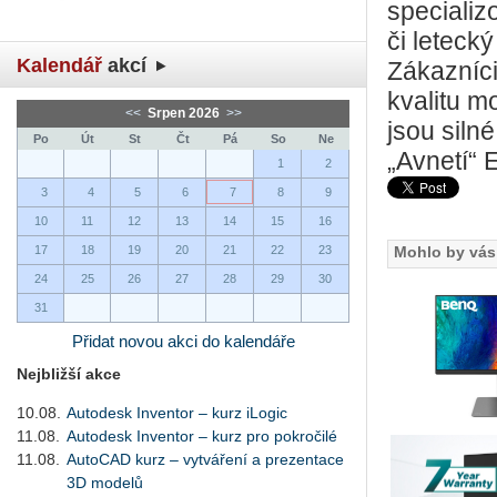
specializ
či leteck
Kalendář
akcí
Zákazníc
kvalitu mo
<<
Srpen 2026
>>
jsou siln
Po
Út
St
Čt
Pá
So
Ne
„Avnetí“ 
1
2
3
4
5
6
7
8
9
10
11
12
13
14
15
16
17
18
19
20
21
22
23
Mohlo by vás 
24
25
26
27
28
29
30
31
Přidat novou akci do kalendáře
Nejbližší akce
10.08.
Autodesk Inventor – kurz iLogic
11.08.
Autodesk Inventor – kurz pro pokročilé
11.08.
AutoCAD kurz – vytváření a prezentace
3D modelů