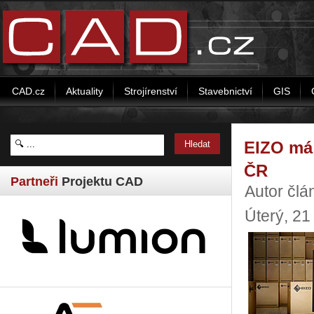
CAD.cz
Aktuality
Strojírenství
Stavebnictví
GIS
EIZO má
ČR
Partneři
Projektu CAD
Autor čl
Úterý, 21