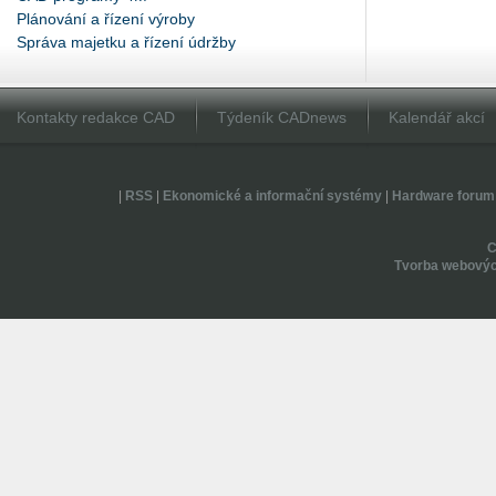
Plánování a řízení výroby
Správa majetku a řízení údržby
Kontakty redakce CAD
Týdeník CADnews
Kalendář akcí
|
RSS
|
Ekonomické a informační systémy
|
Hardware forum
Tvorba webovýc