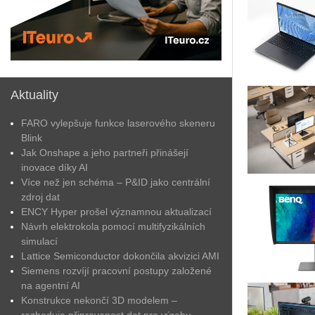
Aktuality
FARO vylepšuje funkce laserového skeneru
Blink
Jak Onshape a jeho partneři přinášejí
inovace díky AI
Více než jen schéma – P&ID jako centrální
zdroj dat
ENCY Hyper prošel významnou aktualizací
Návrh elektrokola pomocí multifyzikálních
simulací
Lattice Semiconductor dokončila akvizici AMI
Siemens rozvíjí pracovní postupy založené
na agentní AI
Konstrukce nekončí 3D modelem –
rozhoduje připravenost dat pro výrobu