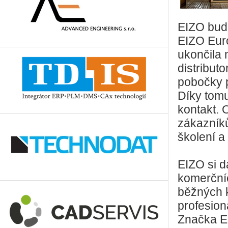
EIZO budo
EIZO Eur
ukončila
distribut
pobočky p
Díky tomu
kontakt.
zákazníků
školení a
EIZO si d
komerčníc
běžných 
profesion
Značka E