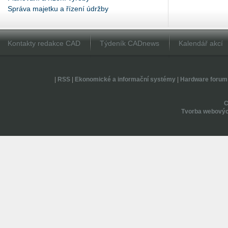
Správa majetku a řízení údržby
Kontakty redakce CAD
Týdeník CADnews
Kalendář akcí
|
RSS
|
Ekonomické a informační systémy
|
Hardware forum
Tvorba webovýc