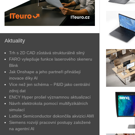
Aktuality
Trh s 2D CAD zůstává strukturálně silný
FARO vylepšuje funkce laserového skeneru
Blink
Jak Onshape a jeho partneři přinášejí
inovace díky AI
Více než jen schéma – P&ID jako centrální
zdroj dat
ENCY Hyper prošel významnou aktualizací
Návrh elektrokola pomocí multifyzikálních
simulací
Lattice Semiconductor dokončila akvizici AMI
Siemens rozvíjí pracovní postupy založené
na agentní AI