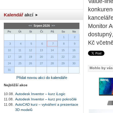
Value-line
konkurenc
Kalendář
akcí
kanceláře
Monitor 
<<
Srpen 2026
>>
Po
Út
St
Čt
Pá
So
Ne
dostupný
1
2
Kč včetně
3
4
5
6
7
8
9
10
11
12
13
14
15
16
17
18
19
20
21
22
23
24
25
26
27
28
29
30
Mohlo by vás 
31
Přidat novou akci do kalendáře
Nejbližší akce
10.08.
Autodesk Inventor – kurz iLogic
11.08.
Autodesk Inventor – kurz pro pokročilé
11.08.
AutoCAD kurz – vytváření a prezentace
3D modelů