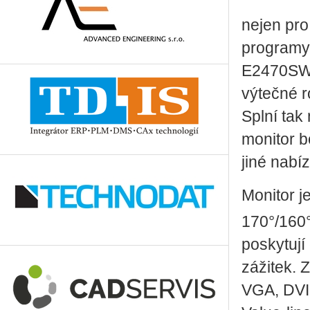
nejen pro
programy
E2470SWH
výtečné r
Splní tak
monitor 
jiné nabí
Monitor 
170°/160
poskytuj
zážitek. Z
VGA, DVI