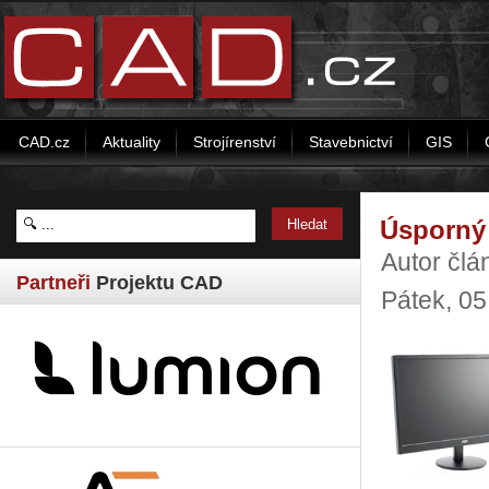
CAD.cz
Aktuality
Strojírenství
Stavebnictví
GIS
Úsporný
Autor čl
Partneři
Projektu CAD
Pátek, 0