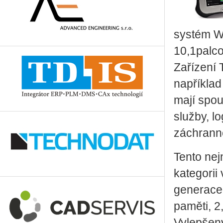
systém Wi
10,1palco
Zařízení 
například
mají spou
služby, l
záchranné
Tento nej
kategorii
generace
paměti, 2
Vylepšený