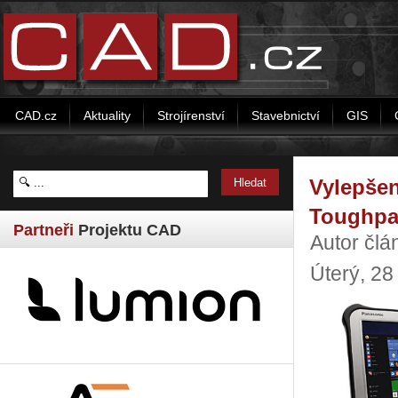
CAD.cz
Aktuality
Strojírenství
Stavebnictví
GIS
Vylepšen
Toughp
Partneři
Projektu CAD
Autor čl
Úterý, 2