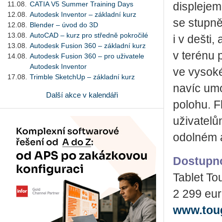
11.08.
CATIA V5 Summer Training Days
displejem
12.08.
Autodesk Inventor – základní kurz
se stupně
12.08.
Blender – úvod do 3D
13.08.
AutoCAD – kurz pro středně pokročilé
i v dešti,
13.08.
Autodesk Fusion 360 – základní kurz
v terénu 
14.08.
Autodesk Fusion 360 – pro uživatele
Autodesk Inventor
ve vysoké
17.08.
Trimble SketchUp – základní kurz
navíc umo
Další akce v kalendáři
polohu. F
uživatelů
odolném a
Dostupno
Tablet T
2 299 eur
www.tou