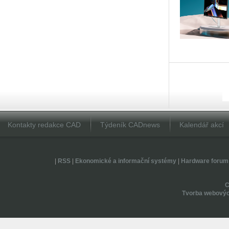
Kontakty redakce CAD
Týdeník CADnews
Kalendář akcí
|
RSS
|
Ekonomické a informační systémy
|
Hardware forum
Tvorba webovýc