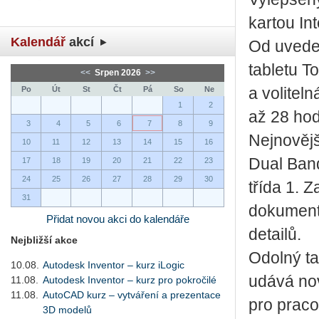
kartou In
Kalendář
akcí
Od uveden
tabletu T
<<
Srpen 2026
>>
Po
Út
St
Čt
Pá
So
Ne
a voliteln
1
2
až 28 hod
3
4
5
6
7
8
9
Nejnovějš
10
11
12
13
14
15
16
Dual Ban
17
18
19
20
21
22
23
24
25
26
27
28
29
30
třída 1. 
31
dokumenta
Přidat novou akci do kalendáře
detailů.
Nejbližší akce
Odolný t
10.08.
Autodesk Inventor – kurz iLogic
udává nov
11.08.
Autodesk Inventor – kurz pro pokročilé
11.08.
AutoCAD kurz – vytváření a prezentace
pro praco
3D modelů