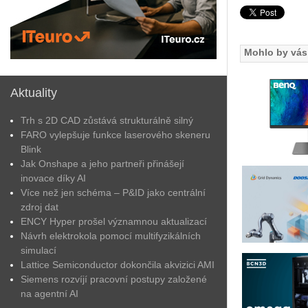
Mohlo by vás 
Aktuality
Trh s 2D CAD zůstává strukturálně silný
FARO vylepšuje funkce laserového skeneru
Blink
Jak Onshape a jeho partneři přinášejí
inovace díky AI
Více než jen schéma – P&ID jako centrální
zdroj dat
ENCY Hyper prošel významnou aktualizací
Návrh elektrokola pomocí multifyzikálních
simulací
Lattice Semiconductor dokončila akvizici AMI
Siemens rozvíjí pracovní postupy založené
na agentní AI