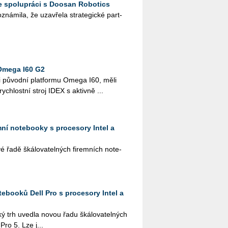
e spolupráci s Doosan Robotics
ná­mi­la, že uza­vře­la stra­te­gic­ké part­
Omega I60 G2
i pů­vod­ní plat­for­mu Omega I60, měli
­rych­lost­ní stroj IDEX s ak­tiv­ně ...
emní notebooky s procesory Intel a
řadě šká­lo­va­tel­ných fi­rem­ních no­te­
ebooků Dell Pro s procesory Intel a
ký trh uved­la novou řadu šká­lo­va­tel­ných
 Pro 5. Lze j...