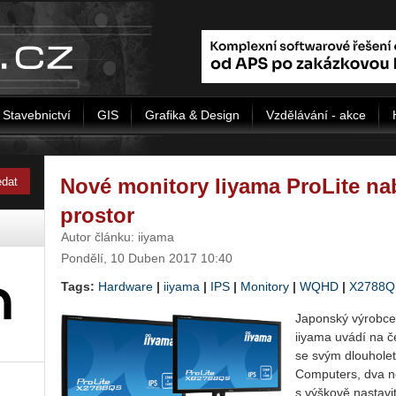
Stavebnictví
GIS
Grafika & Design
Vzdělávání - akce
Nové monitory Iiyama ProLite nab
prostor
Autor článku: iiyama
Pondělí, 10 Duben 2017 10:40
Tags:
Hardware
|
iiyama
|
IPS
|
Monitory
|
WQHD
|
X2788Q
Japonský výrobce
iiyama uvádí na č
se svým dlouholet
Computers, dva n
s výškově nastav