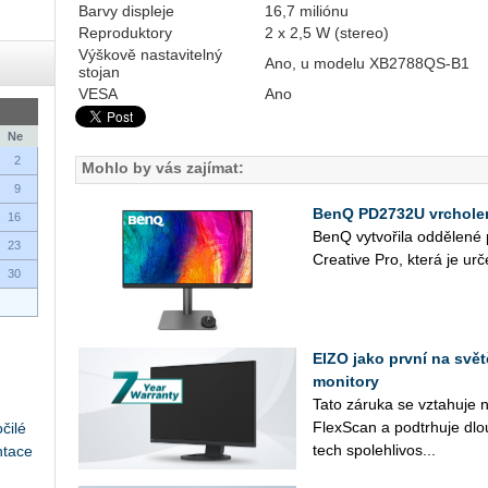
Barvy displeje
16,7 miliónu
Reproduktory
2 x 2,5 W (stereo)
Výškově nastavitelný
Ano, u modelu XB2788QS-B1
stojan
VESA
Ano
Ne
2
Mohlo by vás zajímat:
9
BenQ PD2732U vrcholem
16
BenQ vy­tvo­ři­la od­dě­le­n
23
Cre­a­ti­ve Pro, která je ur­č
30
EIZO jako první na svě
monitory
Tato zá­ru­ka se vzta­hu­je 
Flex­Scan a pod­tr­hu­je dlou­
čilé
tech spo­leh­li­vos...
ntace