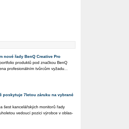
 nové řady BenQ Creative Pro
é port­fo­lio pro­duk­tů pod znač­kou BenQ
e­na pro­fe­si­o­nál­ním tvůr­cům vy­ža­du...
tě poskytuje 7letou záruku na vybrané
na šest kan­ce­lář­ských mo­ni­to­rů řady
ho­le­tou ve­dou­cí po­zi­ci vý­rob­ce v ob­las­