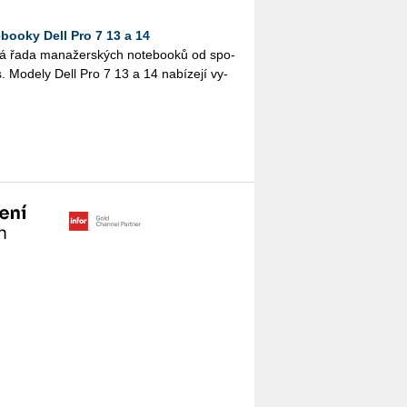
ooky Dell Pro 7 13 a 14
vá řada ma­na­žer­ských no­te­boo­ků od spo­
es. Mo­de­ly Dell Pro 7 13 a 14 na­bí­ze­jí vy­