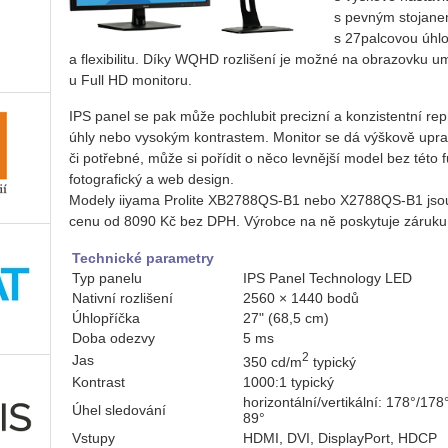
s pevným stojane
s 27palcovou úhlo
a flexibilitu. Díky WQHD rozlišení je možné na obrazovku um
u Full HD monitoru.
IPS panel se pak může pochlubit precizní a konzistentní re
úhly nebo vysokým kontrastem. Monitor se dá výškově upravi
či potřebné, může si pořídit o něco levnější model bez tét
fotografický a web design.
Modely iiyama Prolite XB2788QS-B1 nebo X2788QS-B1 jso
cenu od 8090 Kč bez DPH. Výrobce na ně poskytuje záruku t
Technické parametry
Typ panelu
IPS Panel Technology LED
Nativní rozlišení
2560 × 1440 bodů
Úhlopříčka
27" (68,5 cm)
Doba odezvy
5 ms
2
Jas
350 cd/m
typický
Kontrast
1000:1 typický
horizontální/vertikální: 178°/178
Úhel sledování
89°
Vstupy
HDMI, DVI, DisplayPort, HDCP