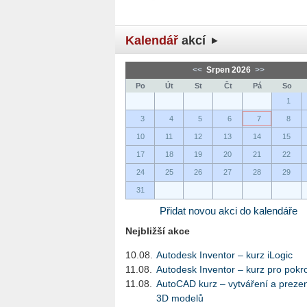
Kalendář
akcí
<<
Srpen 2026
>>
Po
Út
St
Čt
Pá
So
1
3
4
5
6
7
8
10
11
12
13
14
15
17
18
19
20
21
22
24
25
26
27
28
29
31
Přidat novou akci do kalendáře
Nejbližší akce
10.08.
Autodesk Inventor – kurz iLogic
11.08.
Autodesk Inventor – kurz pro pokro
11.08.
AutoCAD kurz – vytváření a preze
3D modelů