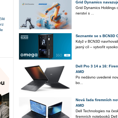
Grid Dynamics navazuj
Grid Dy­na­mics Hol­dings oz
ner­ství s ...
ilé
urz
le
Seznamte se s BCN3D 
Když v BCN3D na­vr­ho­va­l
jasný cíl – vy­tvo­řit vy­so­ko
Dell Pro 3 14 a 16: Fir
AMD
Po ne­dáv­no uve­de­né nové 
bo...
Nová řada firemních not
AMD
Dell Tech­no­lo­gies na čes
fi­rem­ních no­te­boo­ků Dell