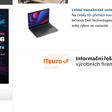
Lehké manažerské noteb
Na český trh při­chá­zí no
leč­nos­ti Dell Tech­no­lo­gi
so­ký výkon ve va­ri­an­tá...