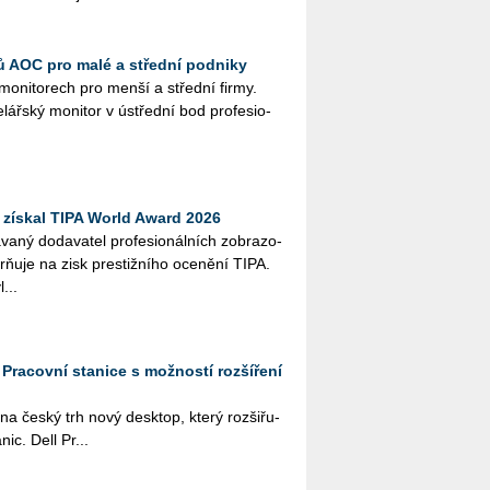
 AOC pro malé a střední podniky
o­ni­to­rech pro menší a střed­ní firmy.
­ský mo­ni­tor v úst­řed­ní bod pro­fe­si­o­
získal TIPA World Award 2026
­ný do­da­va­tel pro­fe­si­o­nál­ních zob­ra­zo­
orňuje na zisk pres­tiž­ní­ho oce­ně­ní TIPA.
...
: Pracovní stanice s možností rozšíření
a na český trh nový desktop, který roz­ši­řu­
­nic. Dell Pr...