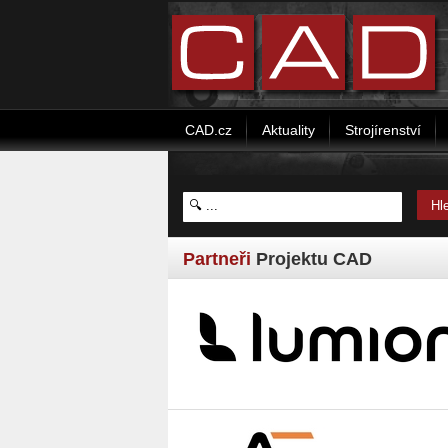
CAD.cz
Aktuality
Strojírenství
Partneři
Projektu CAD