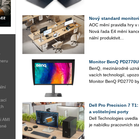
Nový standard monitorů
AOC mění pra­vi­dla hry v m
Nová řada E4 mění kan­ce­lář
nál­ní pro­duk­ti­vi­t...
ý
neru
Monitor BenQ PD2770U 
BenQ, me­zi­ná­rod­ně uzná­va
va­cích tech­no­lo­gií, upo­z
Mo­ni­tor BenQ PD2770 byl
lní
zací
Dell Pro Precision 7 T1
ch
a volitelnými porty
Dell Tech­no­lo­gies uved­l
i AMI
je na­bíd­ku pra­cov­ních sta
žené