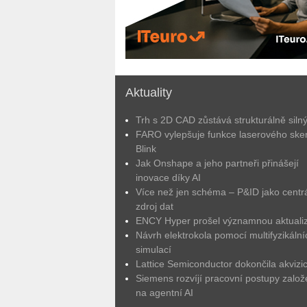
Aktuality
Trh s 2D CAD zůstává strukturálně siln
FARO vylepšuje funkce laserového ske
Blink
Jak Onshape a jeho partneři přinášejí
inovace díky AI
Více než jen schéma – P&ID jako centrá
zdroj dat
ENCY Hyper prošel významnou aktuali
Návrh elektrokola pomocí multifyzikální
simulací
Lattice Semiconductor dokončila akvizic
Siemens rozvíjí pracovní postupy zalo
na agentní AI