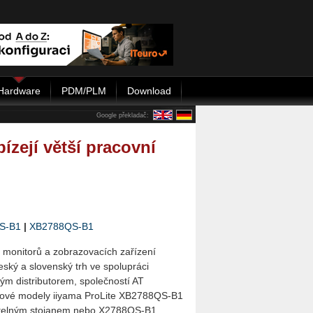
Hardware
PDM/PLM
Download
Google překladač:
ízejí větší pracovní
S-B1
|
XB2788QS-B1
 monitorů a zobrazovacích zařízení
eský a slovenský trh ve spolupráci
ým distributorem, společností AT
ové modely iiyama ProLite XB2788QS-B1
itelným stojanem nebo X2788QS-B1