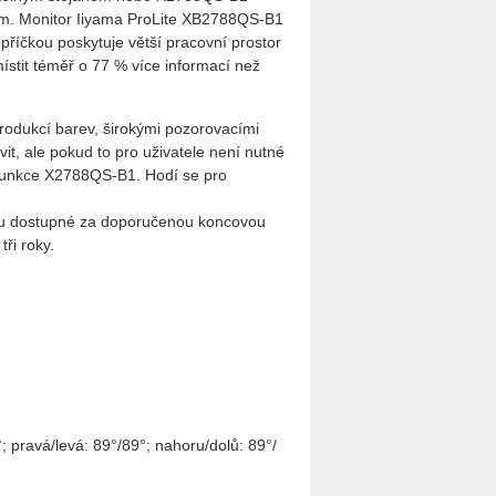
m. Monitor Iiyama ProLite XB2788QS-B1
příčkou poskytuje větší pracovní prostor
ístit téměř o 77 % více informací než
produkcí barev, širokými pozorovacími
t, ale pokud to pro uživatele není nutné
o funkce X2788QS-B1. Hodí se pro
u dostupné za doporučenou koncovou
ři roky.
°; pravá/levá: 89°/89°; nahoru/dolů: 89°/