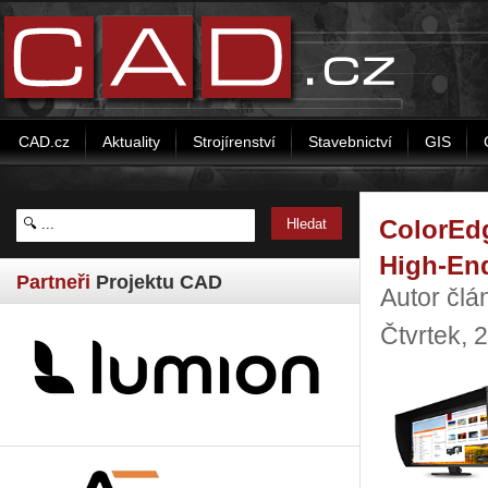
CAD.cz
Aktuality
Strojírenství
Stavebnictví
GIS
ColorEdg
High-En
Partneři
Projektu CAD
Autor člá
Čtvrtek, 