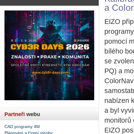
a Colo
EIZO přip
programy:
pomocí mo
bílého bo
se zvolen
PQ) a moh
ColorNavi
samostatn
nabízen 
a byl vyvi
Partneři
webu
monitorů 
CAD programy 4M
EIZO pos
Plánování a řízení výroby