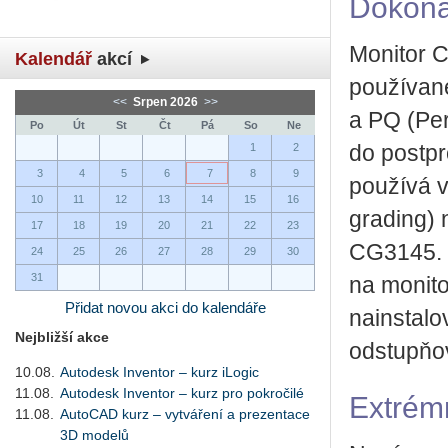
Dokona
Monitor 
Kalendář
akcí
používan
<<
Srpen 2026
>>
a PQ (Per
Po
Út
St
Čt
Pá
So
Ne
1
2
do postp
3
4
5
6
7
8
9
používá v
10
11
12
13
14
15
16
grading)
17
18
19
20
21
22
23
CG3145. 
24
25
26
27
28
29
30
31
na monit
Přidat novou akci do kalendáře
nainstal
Nejbližší akce
odstupňo
10.08.
Autodesk Inventor – kurz iLogic
11.08.
Autodesk Inventor – kurz pro pokročilé
Extrém
11.08.
AutoCAD kurz – vytváření a prezentace
3D modelů