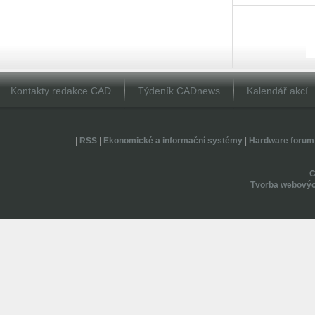
Kontakty redakce CAD
Týdeník CADnews
Kalendář akcí
|
RSS
|
Ekonomické a informační systémy
|
Hardware forum
Tvorba webovýc