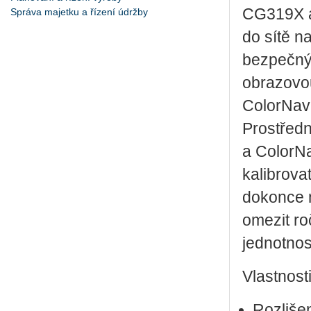
CG319X a
Správa majetku a řízení údržby
do sítě n
bezpečným
obrazovou
ColorNav
Prostřed
a ColorN
kalibrova
dokonce 
omezit ro
jednotno
Vlastnost
Rozliše