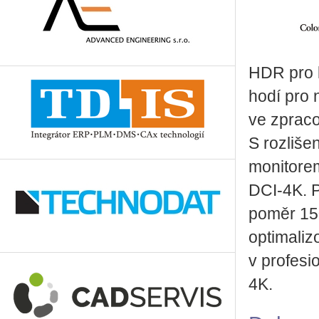
HDR pro 
hodí pro 
ve zpraco
S rozliš
monitorem
DCI-4K. P
poměr 15
optimali
v profesi
4K.