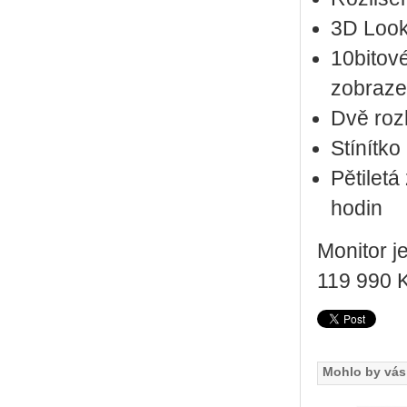
3D Look
10bitov
zobraze
Dvě roz
Stínítko
Pětiletá
hodin
Monitor j
119 990 
Mohlo by vás 