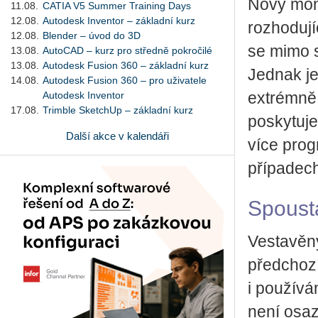
Nový moni
11.08.
CATIA V5 Summer Training Days
12.08.
Autodesk Inventor – základní kurz
rozhodují
12.08.
Blender – úvod do 3D
se mimo s
13.08.
AutoCAD – kurz pro středně pokročilé
13.08.
Autodesk Fusion 360 – základní kurz
Jednak je
14.08.
Autodesk Fusion 360 – pro uživatele
Autodesk Inventor
extrémně 
17.08.
Trimble SketchUp – základní kurz
poskytuje
Další akce v kalendáři
více pro
případech
Spoust
Vestavěný
předchoz
i používá
není osaz