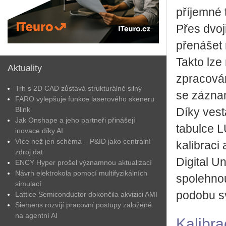
příjemné 
Přes dvoj
přenášet 
Takto lze
Aktuality
zpracován
Trh s 2D CAD zůstává strukturálně silný
se zázna
FARO vylepšuje funkce laserového skeneru
Blink
Díky ves
Jak Onshape a jeho partneři přinášejí
tabulce L
inovace díky AI
Více než jen schéma – P&ID jako centrální
kalibraci
zdroj dat
Digital U
ENCY Hyper prošel významnou aktualizací
Návrh elektrokola pomocí multifyzikálních
spolehnou
simulací
podobu sv
Lattice Semiconductor dokončila akvizici AMI
Siemens rozvíjí pracovní postupy založené
na agentní AI
Kalibr