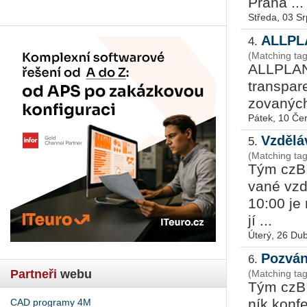
Praha ...
Středa, 03 S
ALLPLA
4.
(Matching ta
ALL­PLAN, 
transpa­re
zo­va­ných
Pátek, 10 Če
Vzdělá
5.
(Matching ta
Tým czBIM
va­né vzd
10:00 je 
jí ...
Úterý, 26 Du
Pozván
6.
Partneři
webu
(Matching ta
Tým czBIM
ník kon­f
CAD programy 4M