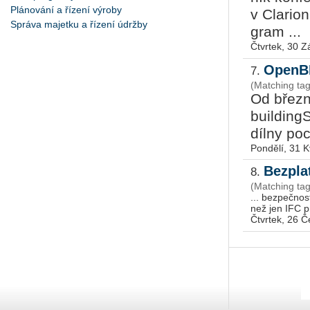
Plánování a řízení výroby
v Cla­ri­
Správa majetku a řízení údržby
gram ...
Čtvrtek, 30 Z
OpenB
7.
(Matching ta
Od břez­na
bu­il­ding
dílny po­c
Pondělí, 31 
Bezpla
8.
(Matching ta
... bezpečnos
Čtvrtek, 26 