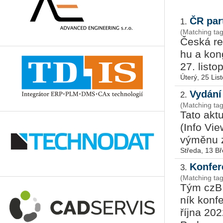
ČR par
1.
(Matching ta
Česká re­p
hu a kon
27. lis­to
Úterý, 25 Lis
Vydání 
2.
(Matching tag
Tato ak­tu
(Info View
vý­mě­nu z
Středa, 13 B
Konfer
3.
(Matching ta
Tým czBIM
ník kon­f
října 202