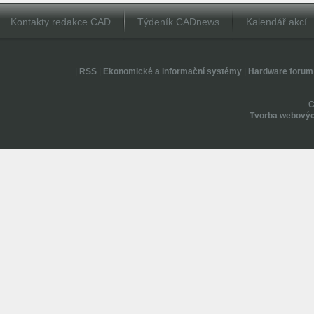
Kontakty redakce CAD
Týdeník CADnews
Kalendář akcí
|
RSS
|
Ekonomické a informační systémy
|
Hardware forum
Tvorba webovýc