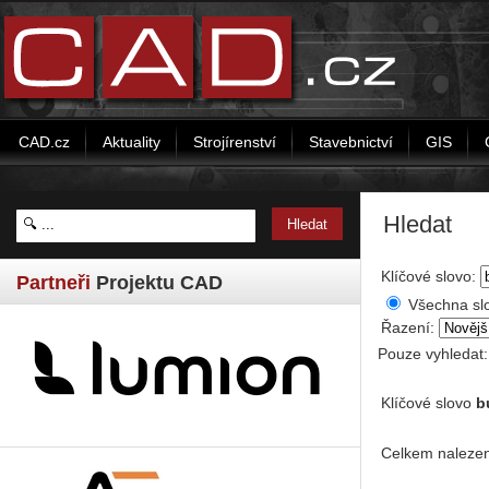
CAD.cz
Aktuality
Strojírenství
Stavebnictví
GIS
Hledat
Klíčové slovo:
Partneři
Projektu CAD
Všechna sl
Řazení:
Pouze vyhledat
Klíčové slovo
b
Celkem nalezen