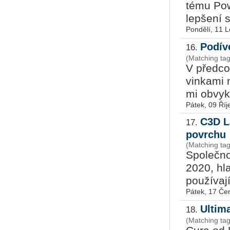
té­mu Pow
lep­še­ní s
Pondělí, 11 
Podív
16.
(Matching ta
V před­co­
vin­ka­mi 
mi ob­vykle
Pátek, 09 Říj
C3D L
17.
povrchu
(Matching ta
Spo­leč­n
2020, hlav
po­u­ží­va­
Pátek, 17 Če
Ultim
18.
(Matching tag