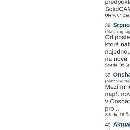
předpokla
SolidCAM
Úterý, 04 Zář
Srpno
38.
(Matching ta
Od posled
která na
najednou
na nové .
Středa, 08 S
Onsha
39.
(Matching ta
Mezi mno
např. no
v Onshap
pro ...
Středa, 18 Č
Aktua
40.