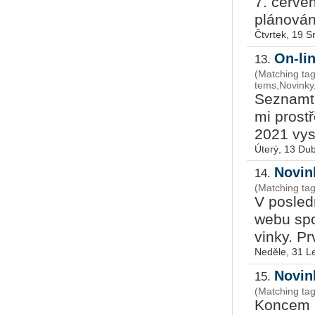
7. čer­ven
plá­no­vá­
Čtvrtek, 19 
On-li
13.
(Matching tag
tems,Novink
Se­znam­t
mi pro­stř
2021 vy­sí
Úterý, 13 Du
Novin
14.
(Matching ta
V po­sled­
webu spo­
vin­ky. P
Neděle, 31 L
Novin
15.
(Matching ta
Kon­cem r