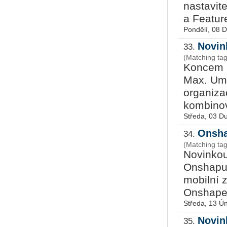
nastavit
a Feature
Pondělí, 08 
Novin
33.
(Matching ta
Koncem b
Max. Umož
organiza
kombinova
Středa, 03 D
Onsha
34.
(Matching ta
Novinkou 
Onshapu 
mobilní z
Onshape 
Středa, 13 Ú
Novin
35.