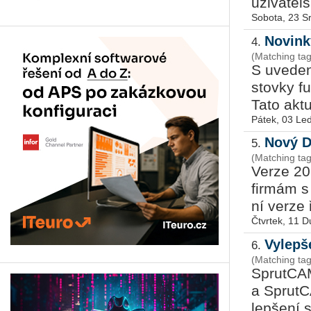
uži­va­tel
Sobota, 23 S
Novink
4.
(Matching tag
S uve­de­
stov­ky fu
Tato ak­tu­
Pátek, 03 Le
Nový D
5.
(Matching tag
Verze 202
fir­mám s
ní verze ř
Čtvrtek, 11 
Vylepš
6.
(Matching ta
Sprut­CAM
a Sprut­C
lep­še­ní 