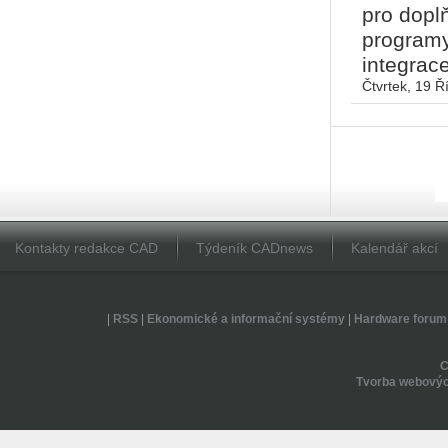
pro dopl
programy
integrace
Čtvrtek, 19 Ř
Kontakty redakce CAD
Týdeník CADnews
Kalendář akcí
|
RSS
|
Ekonomické a informační systémy
|
Hardware forum
Tvorba webovýc