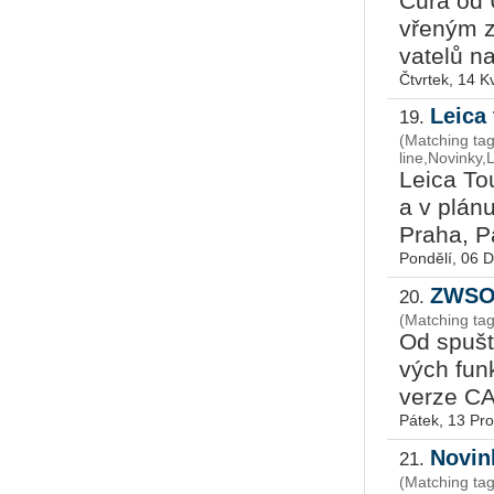
Cura od Ul
vře­ným z
va­te­lů n
Čtvrtek, 14 K
Leica 
19.
(Matching ta
line,Novinky,
Leica Tou
a v plánu 
Praha, Par
Pondělí, 06 
ZWSOF
20.
(Matching t
Od spuš­tě
vých funk­c
ver­ze C
Pátek, 13 Pr
Novin
21.
(Matching ta