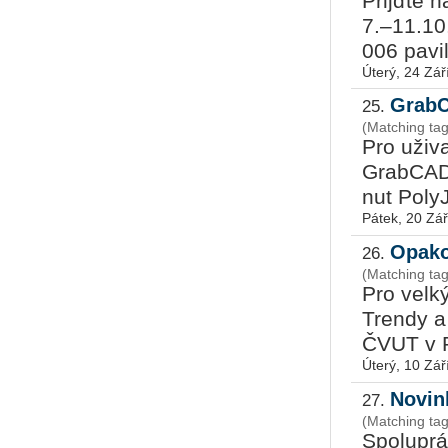
Přijď­te n
7.–11.10.2019 a zj
006 pa­vi
Úterý, 24 Zář
GrabC
25.
(Matching tag
Pro uži­va
Grab­CAD 
nut Po­ly
Pátek, 20 Zář
Opako
26.
(Matching ta
Pro velký
Tren­dy a 
ČVUT v Pr
Úterý, 10 Zář
Novin
27.
(Matching ta
Spo­lu­prá