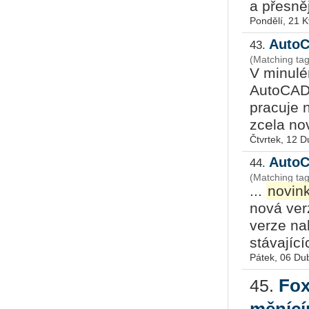
a přesněj
Pondělí, 21 
AutoC
43.
(Matching ta
V minulé
AutoCAD,
pracuje n
zcela nov
Čtvrtek, 12 
AutoC
44.
(Matching ta
...
novin
nová ver
verze na
stávajícíc
Pátek, 06 Du
Fox
45.