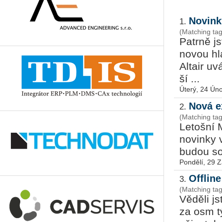
Novink
1.
(Matching tag
Pa­tr­ně j
novou hla
Al­tair uv
ší ...
Úterý, 24 Ún
Nová e
2.
(Matching ta
Le­toš­ní 
no­vin­ky v
budou sou
Pondělí, 29 Z
Offlin
3.
(Matching ta
Vě­dě­li j
za osm tý