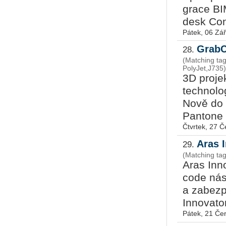
gra­ce BI
de­sk Con
Pátek, 06 Zář
GrabC
28.
(Matching ta
PolyJet,J735)
3D proje
technolo
Nově do 
Pantone C
Čtvrtek, 27 
Aras 
29.
(Matching tag
Aras Inno
code nás
a zabezp
Innovator
Pátek, 21 Če