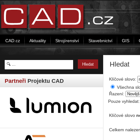
CAD.cz
Aktuality
Strojírenství
Stavebnictví
GIS
Hledat
Klíčové slovo:
Partneři
Projektu CAD
Všechna sl
Řazení:
Pouze vyhledat
Klíčové slovo
n
Celkem nalezen