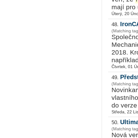
mají pro 
Úterý, 20 Ún
IronC
48.
(Matching ta
Společno
Mechanic
2018. Kr
například
Čtvrtek, 01 
Předs
49.
(Matching ta
Novinkam
vlastníh
do verze
Středa, 22 L
Ultima
50.
(Matching tag
Nová ver