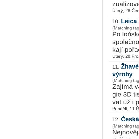
zu­a­li­zo
Úterý, 28 Če
Leica
10.
(Matching ta
Po loňské
spo­leč­n
ka­jí po­ř
Úterý, 28 Pro
Žhavé 
11.
výroby
(Matching tag
Za­jí­má 
gie 3D tis
vat už i p
Pondělí, 11 Ř
Česká
12.
(Matching ta
Nej­no­věj­