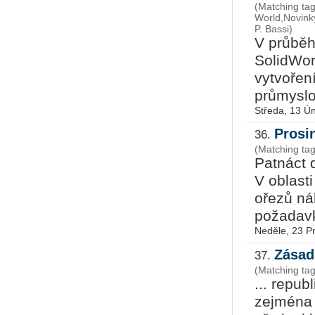
(Matching tag
World,Novin
P. Bassi)
V průběh
SolidWo
vytvoře
průmyslo
Středa, 13 Ú
Prosi
36.
(Matching ta
Patnáct d
V oblast
ořezů ná
požadavků
Neděle, 23 P
Zásad
37.
(Matching ta
... repub
zejména 