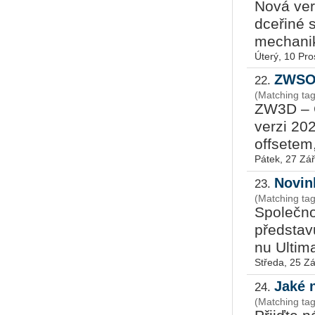
Nová verz
dce­ři­né 
me­cha­ni­
Úterý, 10 Pro
ZWSOF
22.
(Matching t
ZW3D – C
ver­zi 202
off­se­tem,
Pátek, 27 Zář
Novin
23.
(Matching tags
Spo­leč­nos
před­sta­v
nu Ul­ti­ma
Středa, 25 Zá
Jaké 
24.
(Matching ta