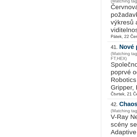
(Matching ta
Červnová
po­ža­da­
výkresů 
viditelnos
Pátek, 22 Če
Nové 
41.
(Matching ta
FT,HEX)
Společno
poprvé o
Robotics
Gripper, 
Čtvrtek, 21 
Chaos
42.
(Matching ta
V-Ray Ne
scény se
Adaptive