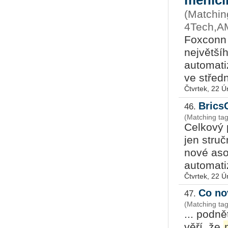
měnící
(Matchin
4Tech,AM
Foxconn 
největšíh
automati
ve střední
Čtvrtek, 22 
Brics
46.
(Matching tag
Celkový 
jen stru
nové aso
automatiz
Čtvrtek, 22 
Co no
47.
(Matching ta
... podně
věří, že