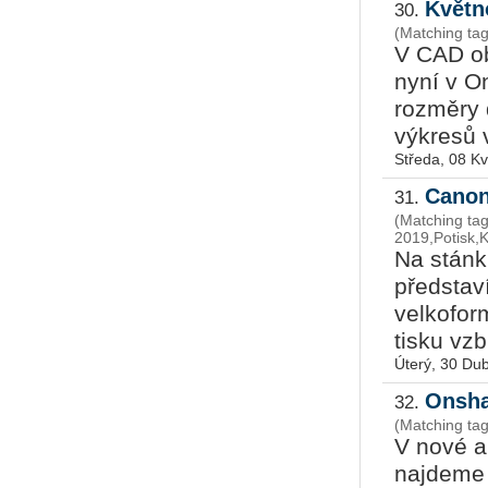
Květn
30.
(Matching ta
V CAD ob
nyní v O
rozměry 
výkresů 
Středa, 08 K
Canon
31.
(Matching ta
2019,Potisk,
Na stánk
představ
velkofor
tisku vzb
Úterý, 30 Du
Onsha
32.
(Matching ta
V nové a
najdeme 