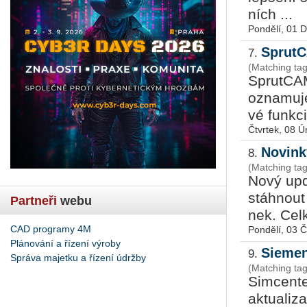
ních ...
Pondělí, 01 
SprutC
7.
(Matching ta
Sprut­CAM
ozna­mu­je
vé funk­c
Čtvrtek, 08 
Novink
8.
(Matching tag
Nový up­da
stáh­nout 
Partneři
webu
nek. Cel­k
CAD programy 4M
Pondělí, 03 
Plánování a řízení výroby
Siemen
9.
Správa majetku a řízení údržby
(Matching ta
Sim­cen­t
ak­tu­a­li­