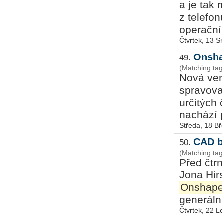
a je tak
z telefo
operační
Čtvrtek, 13 
Onsha
49.
(Matching ta
Nová ver
spravova
určitých
nachází 
Středa, 18 B
CAD b
50.
(Matching ta
Před čtrn
Jona Hir
Onshap
generální
Čtvrtek, 22 