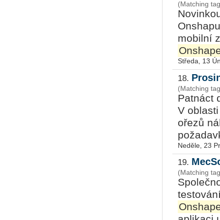
(Matching ta
Novinkou 
Onshapu 
mobilní z
Onshap
Středa, 13 Ú
Prosi
18.
(Matching ta
Patnáct d
V oblast
ořezů ná
požadavků
Neděle, 23 P
MecSo
19.
(Matching ta
Společno
testován
Onshap
aplikaci