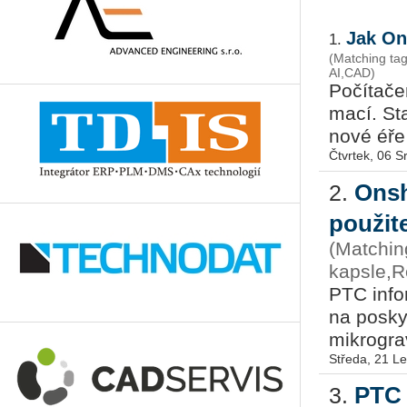
Jak On
1.
(Matching ta
AI,CAD)
Po­čí­ta­č
ma­cí. Sta­
nové éře i
Čtvrtek, 06 
Onsh
2.
použit
(Matchin
kapsle,R
PTC in­for
na po­sky­
mi­k­ro­gra
Středa, 21 L
PTC 
3.