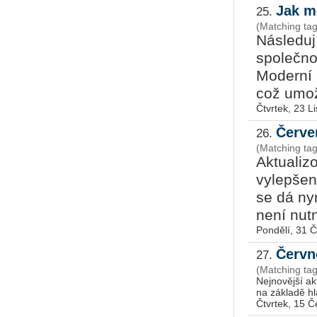
Jak m
25.
(Matching ta
Následuj
společno
Moderní C
což umož
Čtvrtek, 23 L
Červe
26.
(Matching tag
Aktualiz
vylepšen
se dá ny
není nutn
Pondělí, 31 
Červn
27.
(Matching ta
Nejnovější ak
na základě hl
Čtvrtek, 15 