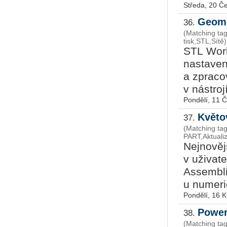
Středa, 20 Č
Geome
36.
(Matching ta
tisk,STL,Sítě)
STL Wor
nastaven
a zpracov
v nástrojí
Pondělí, 11 
Květo
37.
(Matching tag
PART,Aktuali
Nejnověj
v uživat
Assembli
u numeri
Pondělí, 16 
Power
38.
(Matching ta