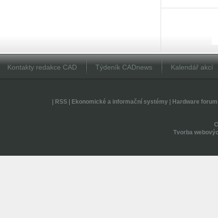
Kontakty redakce CAD
Týdeník CADnews
Kalendář akcí
|
RSS
|
Ekonomické a informační systémy
|
Hardware forum
Tvorba webovýc