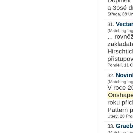
Doplněk
a 3osé d
Středa, 08 Ú
Vecta
31.
(Matching ta
... rovn
zakladat
Hirschti
přistupov
Pondělí, 11 
Novin
32.
(Matching ta
V roce 2
Onshap
roku přic
Pattern p
Úterý, 20 Pro
Graeb
33.
(Matching t