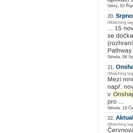
Úterý, 02 Říj
Srpno
20.
(Matching ta
... 15 n
se dočka
(rozhran
Pathway p
Středa, 08 S
Onsha
21.
(Matching ta
Mezi mno
např. no
v
Onsha
pro ...
Středa, 18 Č
Aktua
22.
(Matching ta
Červnová