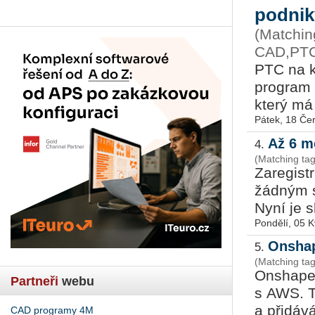
podnik
(Matchin
CAD,PTC
PTC na kon
pro­gram p
který má z
Pátek, 18 Če
Až 6 m
4.
(Matching t
Za­re­gis­
žád­ným st
Nyní je sk
Pondělí, 05 
Onshap
5.
(Matching ta
On­sha­pe
Partneři
webu
s AWS. Tat
a při­dá­v
CAD programy 4M