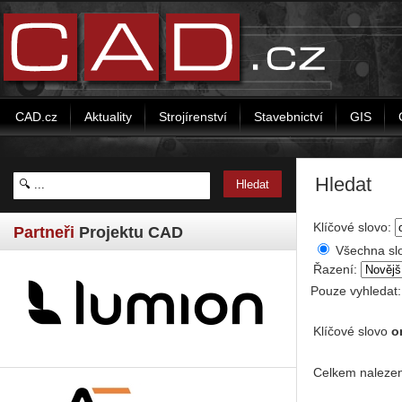
CAD.cz
Aktuality
Strojírenství
Stavebnictví
GIS
Hledat
Klíčové slovo:
Partneři
Projektu CAD
Všechna sl
Řazení:
Pouze vyhledat
Klíčové slovo
o
Celkem nalezen