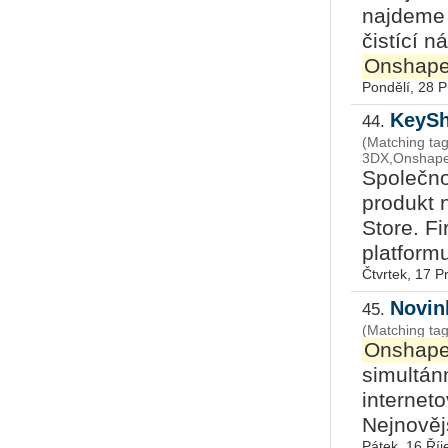
najdeme 
čistící 
Onshap
Pondělí, 28 
KeySh
44.
(Matching ta
3DX,Onshape,
Společn
produkt 
Store. F
platformu
Čtvrtek, 17 P
Novin
45.
(Matching ta
Onshap
simultán
interneto
Nejnovějš
Pátek, 16 Říj