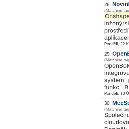
Novin
28.
(Matching ta
Onshap
inženýrs
prostředí
aplikacem
Pondělí, 22 
OpenB
29.
(Matching t
OpenBoM 
integrov
systém, 
funkcí. 
Pondělí, 13 
MecSo
30.
(Matching ta
Společno
cloudovo