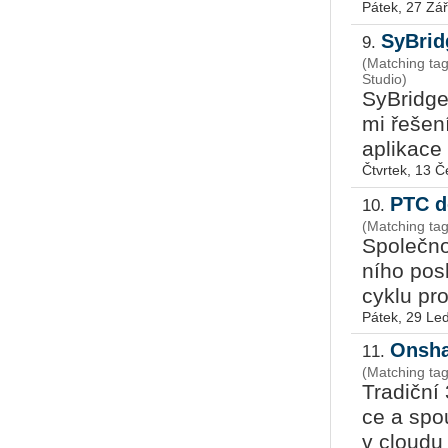
Pátek, 27 Zář
SyBrid
9.
(Matching ta
Studio)
Sy­Brid­ge
mi ře­še­n
apli­ka­ce 
Čtvrtek, 13 
PTC d
10.
(Matching ta
Spo­leč­no
ní­ho po­s
cyklu pro
Pátek, 29 Le
Onsha
11.
(Matching t
Tra­dič­ní 
ce a spou
v cloudu a