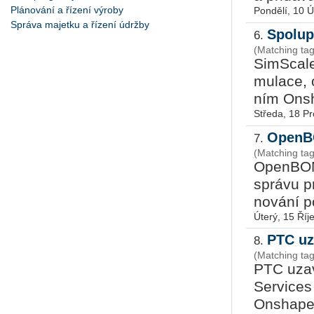
Plánování a řízení výroby
Pondělí, 10 
Správa majetku a řízení údržby
Spolup
6.
(Matching ta
Sim­Sca­le
mu­la­ce, 
ním On­sh
Středa, 18 P
OpenBO
7.
(Matching ta
Open­BOM, 
sprá­vu pr
no­vá­ní p
Úterý, 15 Říj
PTC uz
8.
(Matching t
PTC uza­v
Ser­vi­ces
On­sha­pe 