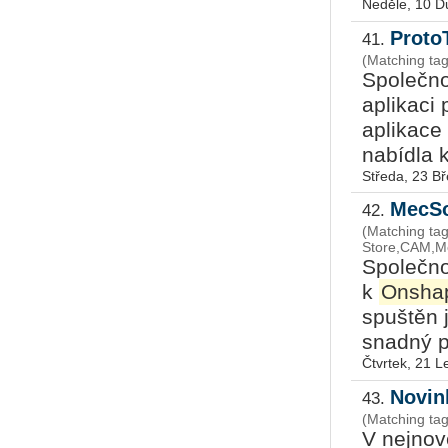
Neděle, 10 D
Proto
41.
(Matching ta
Společno
aplikaci
aplikace
nabídla k
Středa, 23 B
MecSo
42.
(Matching ta
Store,CAM,M
Společno
k
Onsha
spuštěn 
snadný p
Čtvrtek, 21 
Novin
43.
(Matching ta
V nejnov