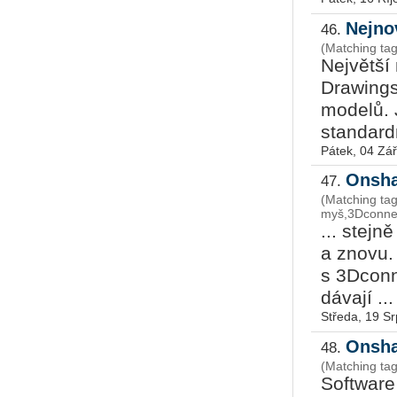
Nejno
46.
(Matching tag
Největší
Drawings
modelů. J
standardn
Pátek, 04 Zář
Onsha
47.
(Matching ta
myš,3Dconne
... stejn
a znovu
s 3Dconn
dávají ...
Středa, 19 S
Onsha
48.
(Matching ta
Softwar