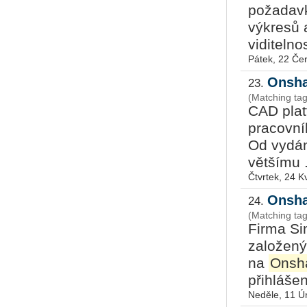
po­ža­da­
výkresů 
viditelnos
Pátek, 22 Če
Onsha
23.
(Matching tag
CAD pla
pracovní
Od vydání
většímu .
Čtvrtek, 24 K
Onsha
24.
(Matching ta
Firma Sim
za­lo­že­
na
Onsh
přihlášen
Neděle, 11 Ú