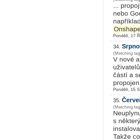
... propo
nebo Goo
napříkla
Onshap
Pondělí, 17 Ř
Srpno
34.
(Matching ta
V nové a
uživatelů
částí a s
propojení,
Pondělí, 15 
Červe
35.
(Matching ta
Neuplynu
s někter
instalova
Takže co