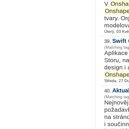
V
Onsha
Onshap
tvary. O
modelová
Úterý, 03 Kv
Swift
39.
(Matching ta
Aplikace
Storu, n
design i 
Onshap
Středa, 27 D
Aktua
40.
(Matching tag
Nejnověj
požadavků
na strán
i součinn