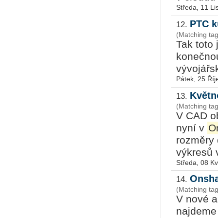
Středa, 11 L
PTC k
12.
(Matching ta
Tak toto 
ko­neč­no
vý­vo­jář­
Pátek, 25 Říj
Květn
13.
(Matching ta
V CAD ob
nyní v
O
rozměry 
výkresů 
Středa, 08 K
Onsha
14.
(Matching ta
V nové a
najdeme 