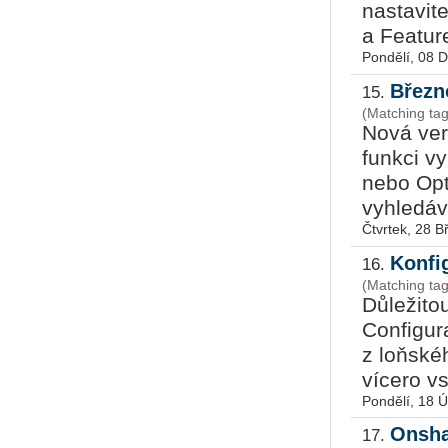
nastavite
a Feature
Pondělí, 08 
Březn
15.
(Matching ta
Nová ve
funkci v
nebo Opt
vyhledáv
Čtvrtek, 28 
Konfi
16.
(Matching ta
Důležito
Configur
z loňské
vícero vs
Pondělí, 18 
Onsha
17.