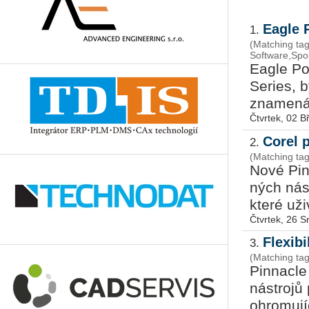
Eagle 
1.
(Matching tag
Software,Spo
Eagle Poin
Se­ries, b
zna­me­ná 
Čtvrtek, 02 
Corel 
2.
(Matching tag
Nové Pin­n
ných ná­st
které uži­
Čtvrtek, 26 
Flexib
3.
(Matching tag
Pin­nacle 
ná­stro­jů
ohro­mu­jí