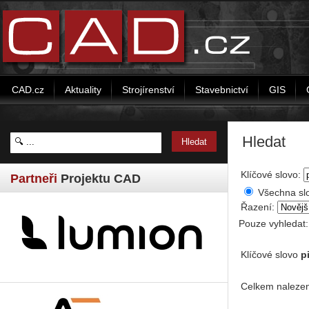
CAD.cz
Aktuality
Strojírenství
Stavebnictví
GIS
Hledat
Klíčové slovo:
Partneři
Projektu CAD
Všechna sl
Řazení:
Pouze vyhledat
Klíčové slovo
p
Celkem nalezen