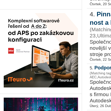
Čtvrtek, 20 
Pin­n
4.
nost a k
(Matchin
23,Ultim
Spo­leč­no
no­věj­ší 
stro­je pro
Čtvrtek, 22 
Podpor
5.
(Matching tag
AEC,Autodesk,
Společno
Autodesk
s firmou
Autodesk
Úterý, 26 Du