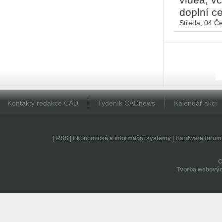
videa, v
doplní ce
Středa, 04 Č
Kontakty redakce CAD
Týdeník CADnews
Kalendář akcí
|
RSS
|
Ekonomické a informační systémy
|
Hardware forum
Tvorba webovýc