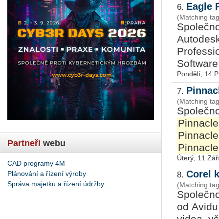
Eagle 
6.
(Matching tag
Společno
Autodesk
Professi
Software 
Pondělí, 14 
Pinnac
7.
(Matching tag
Společno
Pinnacle
Pinnacle
Partneři
webu
Pinnacle
Úterý, 11 Zář
CAD programy 4M
Corel 
Plánování a řízení výroby
8.
Správa majetku a řízení údržby
(Matching tag
Společno
od Avidu