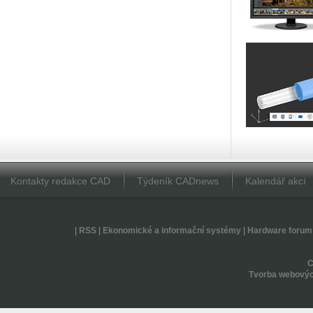
Kontakty redakce CAD
Týdeník CADnews
Kalendář akcí
|
RSS
|
Ekonomické a informační systémy
|
Hardware forum
Tvorba webovýc