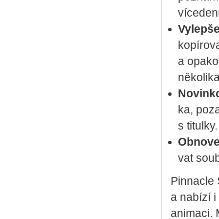
ví­ce­den­
Vy­lep­š
ko­pí­ro­
a opa­ko­
ně­ko­li­ka
No­vin­k
ka, po­za
s ti­tul­ky.
Ob­no­ve
vat sou­
Pin­nacle 
a na­bí­zí 
ani­ma­ci.