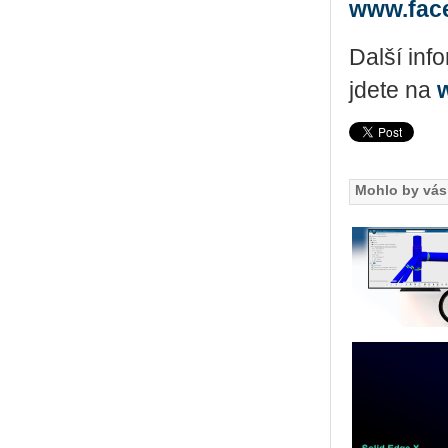
www.fac
Další in­f
jde­te na
Mohlo by vás 