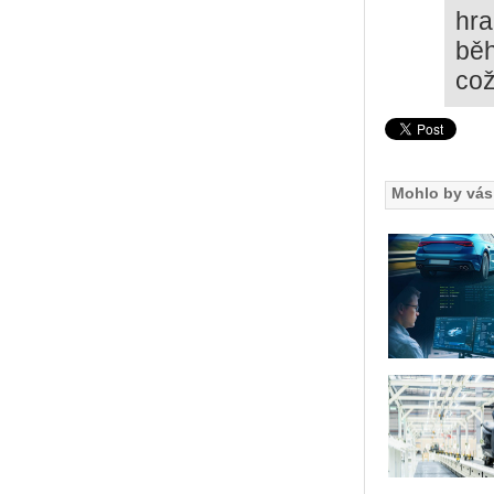
hra
běh
což
Mohlo by vás 