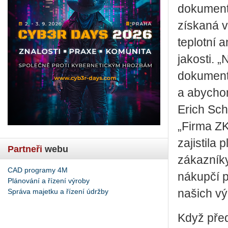
dokumenty
získaná v
teplotní a
jakosti. 
dokument
a abychom
Erich Sch
„Firma Z
zajistila
Partneři
webu
zákazníky
CAD programy 4M
nákupčí p
Plánování a řízení výroby
Správa majetku a řízení údržby
našich vý
Když před