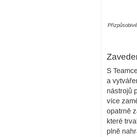
Přizpůsobivé
Zaveden
S Teamce
a vytváře
nástrojů 
více zamě
opatrně z
které trv
plně nahr