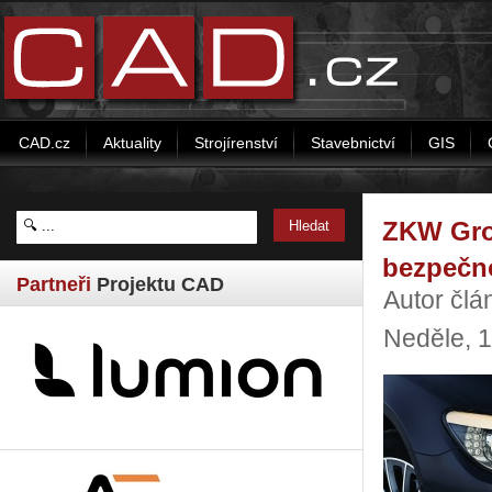
CAD.cz
Aktuality
Strojírenství
Stavebnictví
GIS
ZKW Gro
bezpečno
Partneři
Projektu CAD
Autor člá
Neděle, 