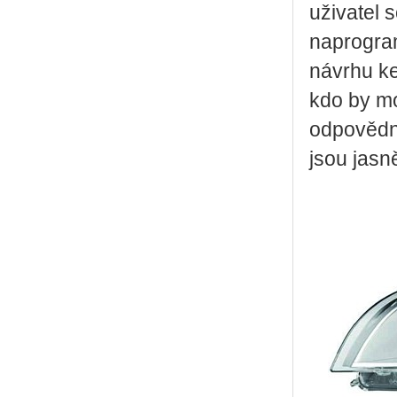
uživatel 
naprogra
návrhu ke
kdo by m
odpovědn
jsou jasn