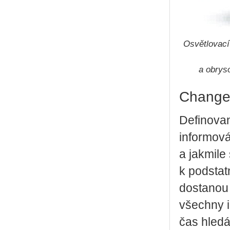
Osvětlovací
a obrys
Change 
Definovan
informov
a jakmile
k podstat
dostanou
všechny i
čas hled