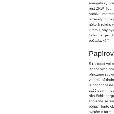
energeticky úči
růst ZKW. Team
archivu inform
rozesety po cel
několik roků s 
k tomu, aby byl
Schildberger. „
požadavků."
Papírov
S rostoucí velik
jednotlivých pro
přirozeně rapid
v němž základn
je pochopitelné
zaúčtováním ob
říká Schildberg
společně se so
běhů." Tento o
systém s formul