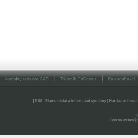
Kontakty redakce CAD
Týdeník CADnews
Kalendář akcí
|
RSS
|
Ekonomické a informační systémy
|
Hardware forum
Tvorba webovýc