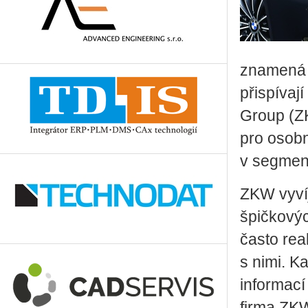
znamená b
přispívaj
Group (ZK
pro osobn
v segmen
ZKW vyvíj
špičkovýc
často rea
s nimi. 
informací
firma ZK