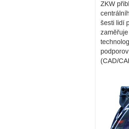
ZKW přibl
centrální
šesti lid
zaměřuje 
technolog
podporova
(CAD/CA