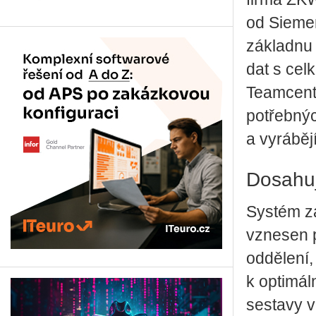
od Siemen
základnu 
dat s cel
Teamcente
potřebnýc
a vyráběj
Dosahuj
Systém za
vznesen 
oddělení,
k optimál
sestavy v