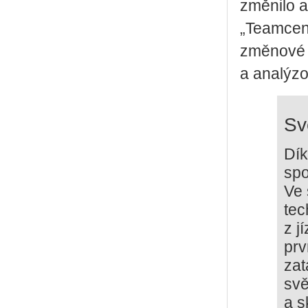
změnilo a
„Teamcen
změnové p
a analýzo
Sv
Dík
spo
Ve 
tec
z j
prv
zat
svě
a s