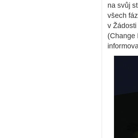
na svůj s
všech fáz
v Žádost
(Change R
informova