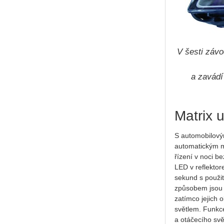
V šesti záv
a zavádí
Matrix 
S automobilov
automatickým ma
řízení v noci b
LED v reflektor
sekund s použit
způsobem jsou o
zatímco jejich 
světlem. Funkc
a otáčecího svě