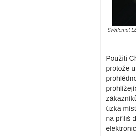
Světlomet LE
Použití 
protože u
prohlédno
prohlížej
zákazníků
úzká míst
na příliš
elektroni