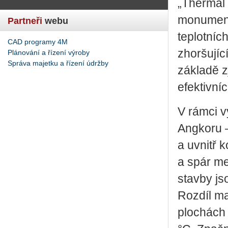
„Thermal 
monuments
Partneři
webu
teplotníc
CAD programy 4M
zhoršují
Plánování a řízení výroby
Správa majetku a řízení údržby
základě z
efektivní
V rámci 
Angkoru –
a uvnitř 
a spár m
stavby js
Rozdíl ma
plochách