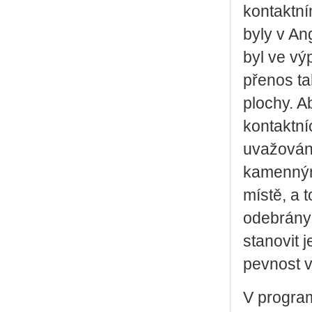
kontaktn
byly v An
byl ve vý
přenos t
plochy. A
kontaktn
uvažování
kamennými
místě, a 
odebrány
stanovit 
pevnost v 
V progra