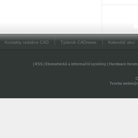
Kontakty redakce CAD
Týdeník CADnews
Kalendář akcí
|
RSS
|
Ekonomické a informační systémy
|
Hardware forum
Tvorba webovýc