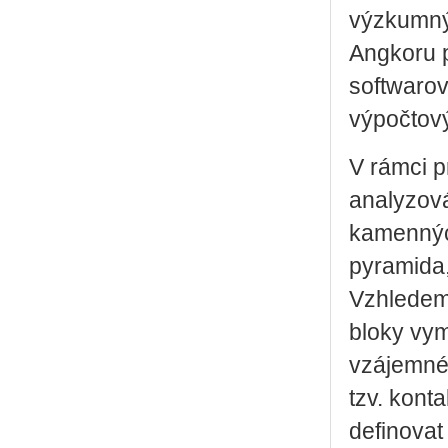
výzkumný
Angkoru p
softwarov
výpočtový
V rámci p
analyzov
kamenných
pyramida,
Vzhledem 
bloky vy
vzájemné 
tzv. kont
definovat