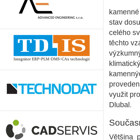
kamenné c
stav dosu
celého sv
těchto vz
výzkumný 
klimatic
kamennýc
provedena
využit pr
Dlubal.
Součas
Většina 