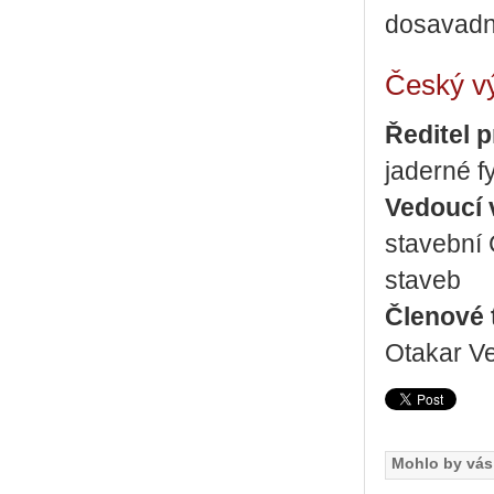
dosavadn
Český v
Ředitel p
jaderné f
Vedoucí
stavební
staveb
Členové 
Otakar V
Mohlo by vás 