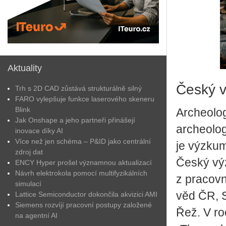
Aktuality
Český 
Trh s 2D CAD zůstává strukturálně silný
FARO vylepšuje funkce laserového skeneru
Blink
Archeolog
Jak Onshape a jeho partneři přinášejí
archeolog
inovace díky AI
Více než jen schéma – P&ID jako centrální
je výzku
zdroj dat
Český výz
ENCY Hyper prošel významnou aktualizací
Návrh elektrokola pomocí multifyzikálních
z pracovn
simulací
věd ČR, 
Lattice Semiconductor dokončila akvizici AMI
Siemens rozvíjí pracovní postupy založené
Řež. V ro
na agentní AI