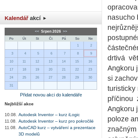
opracova
nasucho b
Kalendář
akcí
nejrůzněj
<<
Srpen 2026
>>
postupné
Po
Út
St
Čt
Pá
So
Ne
1
2
částečné
3
4
5
6
7
8
9
drtivá vě
10
11
12
13
14
15
16
Angkoru j
17
18
19
20
21
22
23
si zachov
24
25
26
27
28
29
30
31
turistick
Přidat novou akci do kalendáře
příčinou
Nejbližší akce
Angkoru 
10.08.
Autodesk Inventor – kurz iLogic
poloze an
11.08.
Autodesk Inventor – kurz pro pokročilé
11.08.
AutoCAD kurz – vytváření a prezentace
značným t
3D modelů