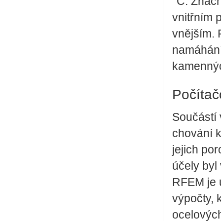
°C. Značn
vnitřním 
vnějším. 
namáhání 
kamenných
Počítač
Součástí
chování k
jejich po
účely byl
RFEM je u
výpočty, 
ocelovýc