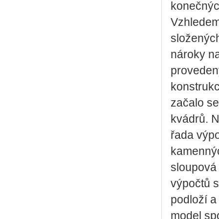
konečných
Vzhledem
složenýc
nároky na
proveden
konstrukc
začalo se
kvádrů. N
řada výpo
kamenných
sloupová 
výpočtů s
podloží a
model spo