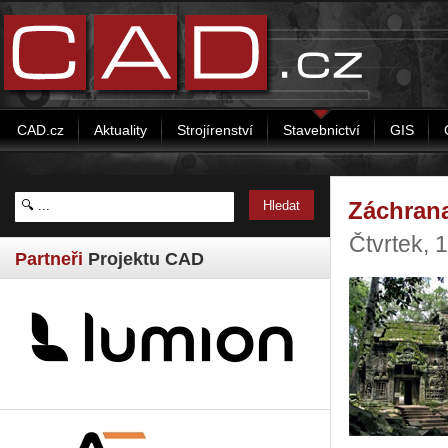
CAD.cz
Aktuality
Strojírenství
Stavebnictví
GIS
Záchran
Čtvrtek, 
Partneři
Projektu CAD