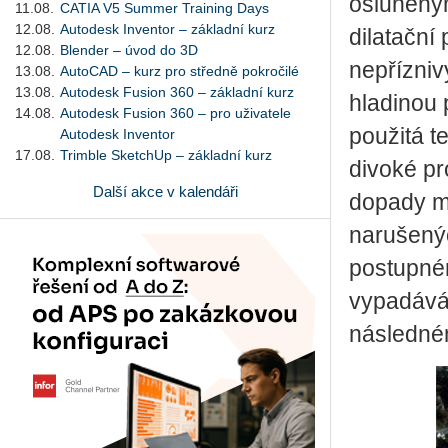
osluněný
11.08.
CATIA V5 Summer Training Days
12.08.
Autodesk Inventor – základní kurz
dilatační
12.08.
Blender – úvod do 3D
nepřízniv
13.08.
AutoCAD – kurz pro středně pokročilé
13.08.
Autodesk Fusion 360 – základní kurz
hladinou
14.08.
Autodesk Fusion 360 – pro uživatele
použitá t
Autodesk Inventor
17.08.
Trimble SketchUp – základní kurz
divoké pr
Další akce v kalendáři
dopady m
narušený
postupném
vypadáván
následné