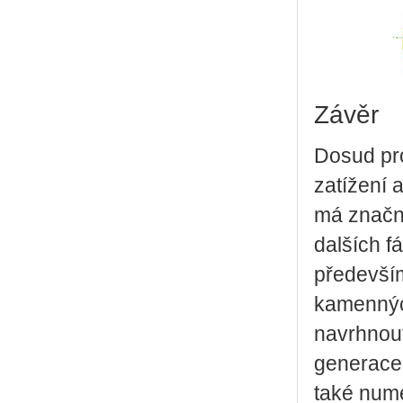
Závěr
Dosud pro
zatížení
má značný
dalších 
především
kamennýc
navrhnout
generace
také num