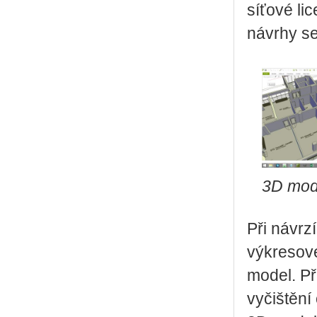
síťové l
návrhy se
3D mode
Při návrz
výkresov
model. Př
vyčištění