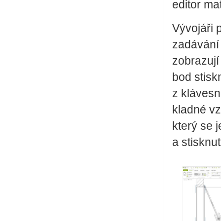
editor ma
Vývojáři 
zadávání 
zobrazují
bod stisk
z kláves
kladné v
který se
a stisknu