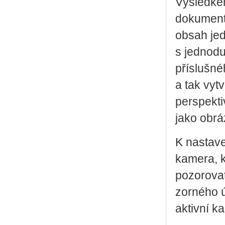
Výsledkem
dokument
obsah je
s jednod
příslušné
a tak vyt
perspekti
jako obrá
K nastave
kamera, k
pozorovat
zorného ú
aktivní k