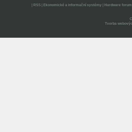
|
RSS
|
Ekonomické a informační systémy
|
Hardware forum
Tvorba webovýc