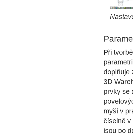
Nastave
Paramet
Při tvorbě
parametr
doplňuje 
3D Wareho
prvky se 
povelovýc
myší v p
číselně v
jsou po d