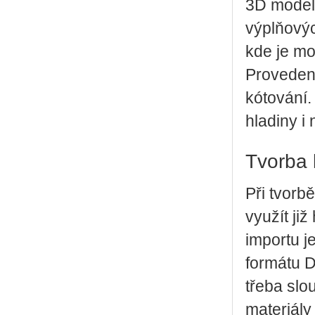
3D modelu
výplňovýc
kde je mo
Provedení
kótování.
hladiny i
Tvorba 
Při tvorb
využít ji
importu j
formátu D
třeba slo
materiály