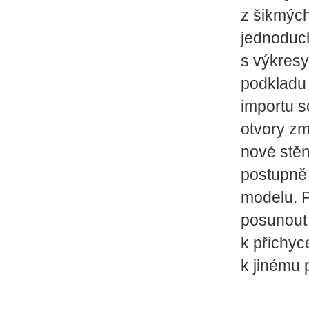
z šikmých
jednoduch
s výkresy
podkladu 
importu s
otvory zm
nové stěn
postupně 
modelu. P
posunout 
k přichyc
k jinému 