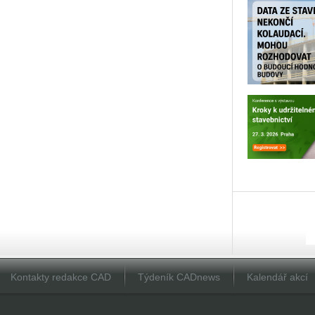
Kontakty redakce CAD
Týdeník CADnews
Kalendář akcí