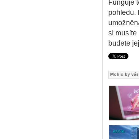
Funguje t
pohledu. 
umožněna 
si musíte
budete je
Mohlo by vás 