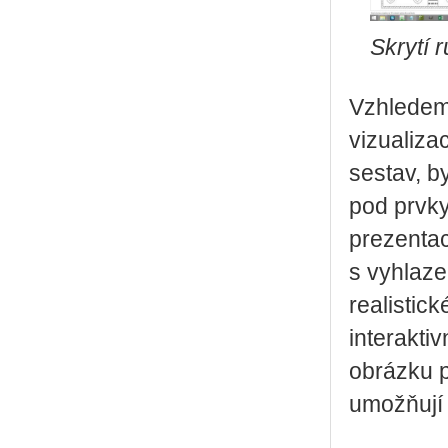
Skrytí 
Vzhledem 
vizualiza
sestav, b
pod prvky
prezentac
s vyhlaze
realistic
interakti
obrázku p
umožňují