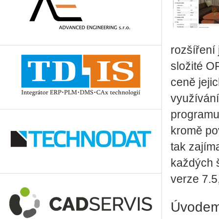
rozšíření
složité O
ceně jeji
využíván
programu
kromě pov
tak zajím
každých 
verze 7.5
Úvode