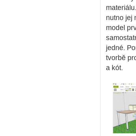
materiálu
nutno jej
model prv
samostatn
jedné. Pom
tvorbě pr
a kót.