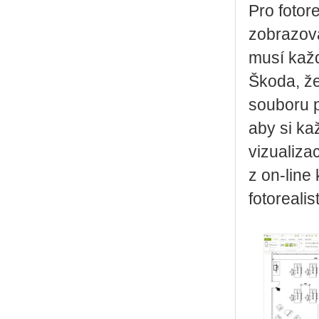
Pro fotor
zobrazova
musí kaž
Škoda, že
souboru p
aby si ka
vizualiza
z on-line
fotoreali