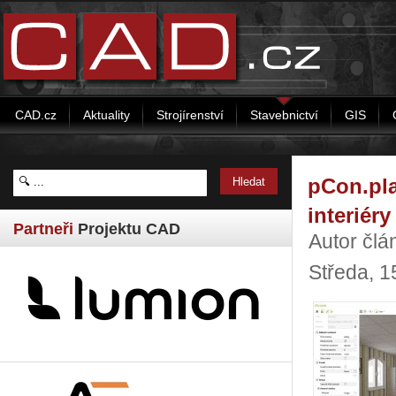
CAD.cz
Aktuality
Strojírenství
Stavebnictví
GIS
pCon.pla
interiéry
Partneři
Projektu CAD
Autor člá
Středa, 1