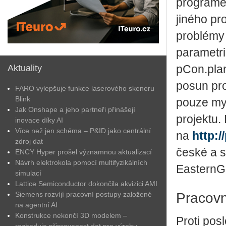
programem
jiného pr
problémy 
parametri
Aktuality
pCon.plan
posun pro
FARO vylepšuje funkce laserového skeneru
Blink
pouze myš
Jak Onshape a jeho partneři přinášejí
projektu.
inovace díky AI
Více než jen schéma – P&ID jako centrální
na
http:/
zdroj dat
české a s
ENCY Hyper prošel významnou aktualizací
Návrh elektrokola pomocí multifyzikálních
EasternGr
simulací
Lattice Semiconductor dokončila akvizici AMI
Pracovn
Siemens rozvíjí pracovní postupy založené
na agentní AI
Konstrukce nekončí 3D modelem –
Proti pos
rozhoduje připravenost dat pro výrobu