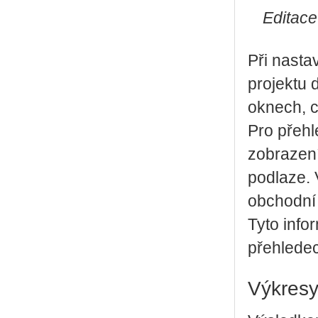
Editace
Při nasta
projektu 
oknech, c
Pro přehl
zobrazení
podlaze.
obchodní 
Tyto info
přehlede
Výkresy