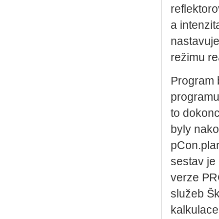
reflektor
a intenzi
nastavuje
režimu re
Program b
programu 
to dokonc
byly nak
pCon.plan
sestav je
verze PR
služeb Šk
kalkulace