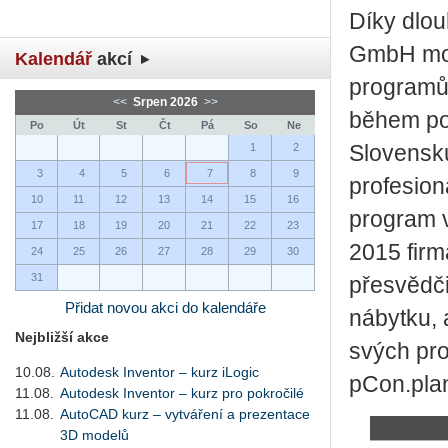
Díky dlou
GmbH moh
Kalendář
akcí
programů
<<
Srpen 2026
>>
během pos
Po
Út
St
Čt
Pá
So
Ne
1
2
Slovensku
3
4
5
6
7
8
9
profesion
10
11
12
13
14
15
16
program v
17
18
19
20
21
22
23
2015 firm
24
25
26
27
28
29
30
31
přesvědči
Přidat novou akci do kalendáře
nábytku, 
Nejbližší akce
svých pro
10.08.
Autodesk Inventor – kurz iLogic
pCon.pla
11.08.
Autodesk Inventor – kurz pro pokročilé
11.08.
AutoCAD kurz – vytváření a prezentace
3D modelů