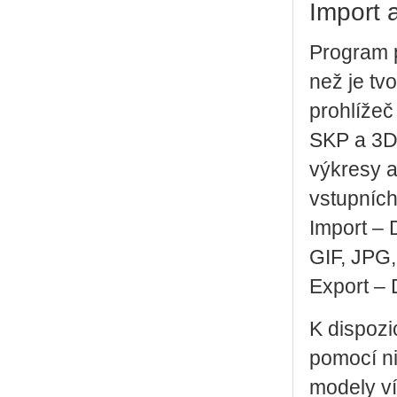
Import a
Program p
než je tv
prohlížeč
SKP a 3DS
výkresy a
vstupních
Import –
GIF, JPG
Export –
K dispozi
pomocí ni
modely ví