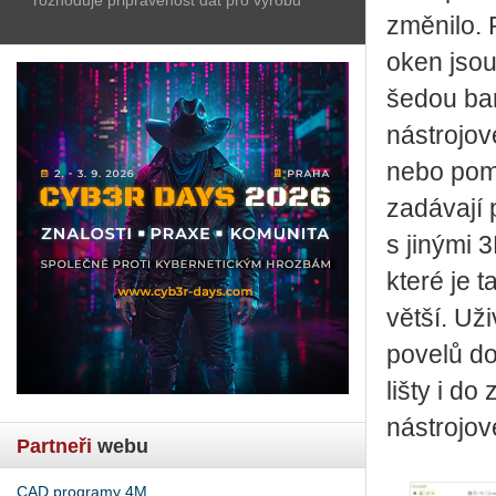
změnilo.
oken jsou
šedou bar
nástrojov
nebo pomo
zadávají 
s jinými 
které je 
větší. Už
povelů do
lišty i d
nástrojov
Partneři
webu
CAD programy 4M