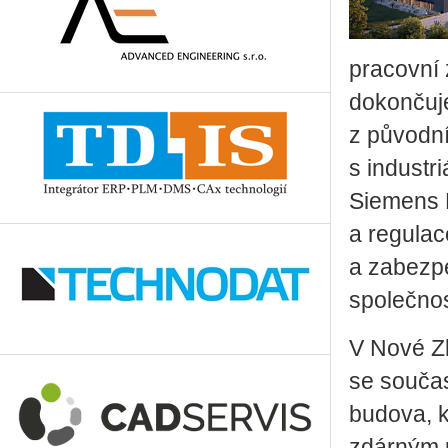
pracovní z
dokončuj
z pů­vo­d­
s industri
Siemens D
a regulac
a zabezpe
společnos
V Nové Zb
se součas
budova, k
zdárným 