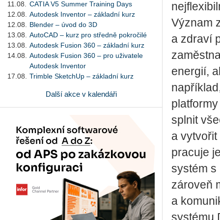
11.08.
CATIA V5 Summer Training Days
nejflexib
12.08.
Autodesk Inventor – základní kurz
Význam zd
12.08.
Blender – úvod do 3D
13.08.
AutoCAD – kurz pro středně pokročilé
a zdraví 
13.08.
Autodesk Fusion 360 – základní kurz
zaměstnav
14.08.
Autodesk Fusion 360 – pro uživatele
Autodesk Inventor
energií, 
17.08.
Trimble SketchUp – základní kurz
například
Další akce v kalendáři
platform
splnit vš
a vytvoři
pracuje 
systém s 
zároveň 
a komunik
systému D