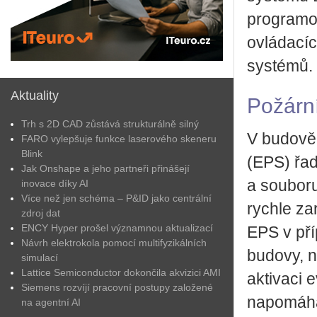
programov
ovládacíc
systémů.
Aktuality
Požární
Trh s 2D CAD zůstává strukturálně silný
V budově 
FARO vylepšuje funkce laserového skeneru
Blink
(EPS) řad
Jak Onshape a jeho partneři přinášejí
a souboru
inovace díky AI
Více než jen schéma – P&ID jako centrální
rychle za
zdroj dat
ENCY Hyper prošel významnou aktualizací
EPS v př
Návrh elektrokola pomocí multifyzikálních
budovy, n
simulací
Lattice Semiconductor dokončila akvizici AMI
aktivaci 
Siemens rozvíjí pracovní postupy založené
napomáhá
na agentní AI