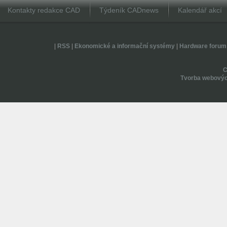
Kontakty redakce CAD
Týdeník CADnews
Kalendář akcí
|
RSS
|
Ekonomické a informační systémy
|
Hardware forum
Tvorba webovýc