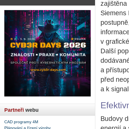
zajištěn
Siemens N
postupně,
informac
v grafick
Další po
dodávané 
a přístup
před neo
a k signa
Efektiv
Partneři
webu
Budovy dn
CAD programy 4M
energií a 
Plánování a řízení výroby