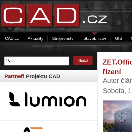
CAD.cz
Aktuality
Strojírenství
Stavebnictví
GIS
ZET.Offi
řízení
Partneři
Projektu CAD
Autor čl
Sobota, 