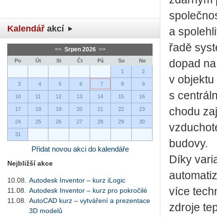
společnos
Kalendář
akcí
a spolehl
řadě syst
<<
Srpen 2026
>>
Po
Út
St
Čt
Pá
So
Ne
dopad na 
1
2
v objektu
3
4
5
6
7
8
9
s centrá
10
11
12
13
14
15
16
chodu zaji
17
18
19
20
21
22
23
24
25
26
27
28
29
30
vzduchote
31
budovy.
Přidat novou akci do kalendáře
Díky vari
Nejbližší akce
automatiz
10.08.
Autodesk Inventor – kurz iLogic
více tech
11.08.
Autodesk Inventor – kurz pro pokročilé
11.08.
AutoCAD kurz – vytváření a prezentace
zdroje tep
3D modelů