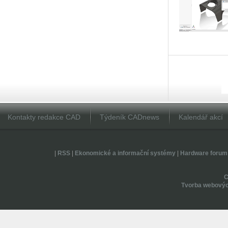
Kontakty redakce CAD
Týdeník CADnews
Kalendář akcí
|
RSS
|
Ekonomické a informační systémy
|
Hardware forum
Tvorba webovýc