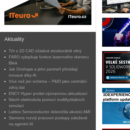
Aktuality
Trh s 2D CAD zůstává strukturálně silný
FARO vylepšuje funkce laserového skeneru
Blink
Jak Onshape a jeho partneři přinášejí
inovace díky AI
Více než jen schéma – P&ID jako centrální
zdroj dat
ENCY Hyper prošel významnou aktualizací
Návrh elektrokola pomocí multifyzikálních
simulací
Lattice Semiconductor dokončila akvizici AMI
Siemens rozvíjí pracovní postupy založené
na agentní AI