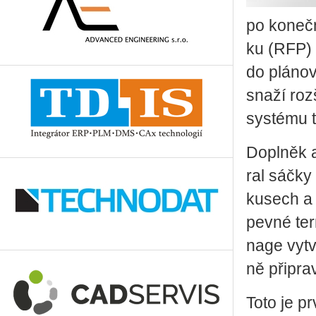
po ko­neč­
ku (RFP) a
do plá­no­v
snaží roz­š
sys­té­mu 
Do­pl­něk 
ral sáčky t
ku­sech a 
pevné ter­
nage vy­tv
ně při­pra­
Toto je prv