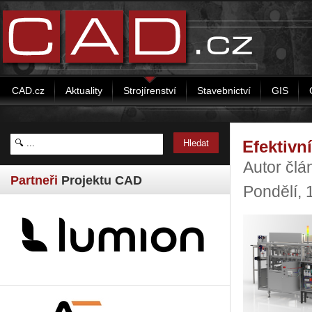
CAD.cz
Aktuality
Strojírenství
Stavebnictví
GIS
Efektivn
Autor čl
Partneři
Projektu CAD
Pondělí,