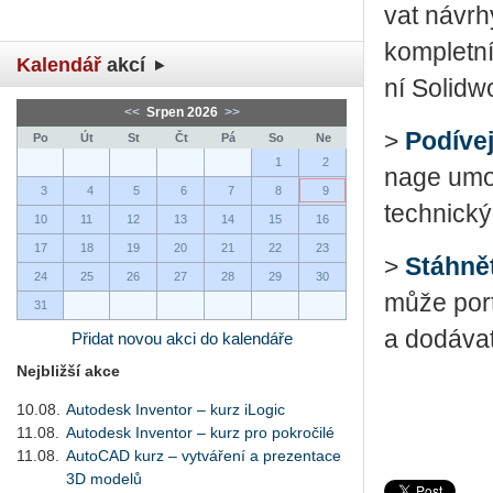
vat ná­vrhy
kom­plet­ní
Kalendář
akcí
ní So­li­dw
<<
Srpen 2026
>>
>
Po­dí­ve
Po
Út
St
Čt
Pá
So
Ne
1
2
nage umožň
3
4
5
6
7
8
9
tech­nic­k
10
11
12
13
14
15
16
17
18
19
20
21
22
23
>
Stáh­ně­
24
25
26
27
28
29
30
může port­f
31
a do­dá­vat
Přidat novou akci do kalendáře
Nejbližší akce
10.08.
Autodesk Inventor – kurz iLogic
11.08.
Autodesk Inventor – kurz pro pokročilé
11.08.
AutoCAD kurz – vytváření a prezentace
3D modelů