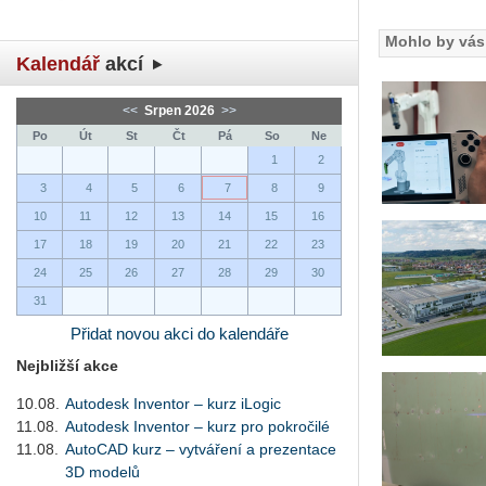
Mohlo by vás 
Kalendář
akcí
<<
Srpen 2026
>>
Po
Út
St
Čt
Pá
So
Ne
1
2
3
4
5
6
7
8
9
10
11
12
13
14
15
16
17
18
19
20
21
22
23
24
25
26
27
28
29
30
31
Přidat novou akci do kalendáře
Nejbližší akce
10.08.
Autodesk Inventor – kurz iLogic
11.08.
Autodesk Inventor – kurz pro pokročilé
11.08.
AutoCAD kurz – vytváření a prezentace
3D modelů