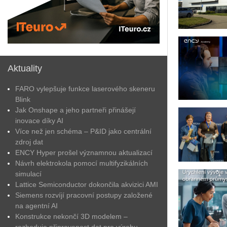
Aktuality
FARO vylepšuje funkce laserového skeneru
Blink
Jak Onshape a jeho partneři přinášejí
inovace díky AI
Více než jen schéma – P&ID jako centrální
zdroj dat
ENCY Hyper prošel významnou aktualizací
Návrh elektrokola pomocí multifyzikálních
simulací
Lattice Semiconductor dokončila akvizici AMI
Siemens rozvíjí pracovní postupy založené
na agentní AI
Konstrukce nekončí 3D modelem –
rozhoduje připravenost dat pro výrobu