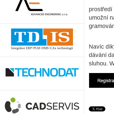
pro­stře­dí 
umož­ní na­
gra­mo­vá­n
Navíc díky 
dá­vá­ní d
slu­hou. 