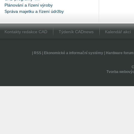
Plánování a řízení výroby
Správa majetku a řízení údržby
Kontakty redakce CAD
Týdeník CADnews
Kalendář akcí
|
RSS
|
Ekonomické a informační systémy
|
Hardware forum
Tvorba webovýc