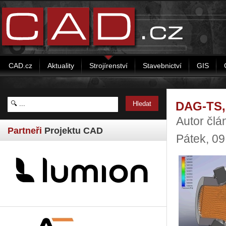
CAD.cz
Aktuality
Strojírenství
Stavebnictví
GIS
DAG-TS, s
Autor čl
Partneři
Projektu CAD
Pátek, 09