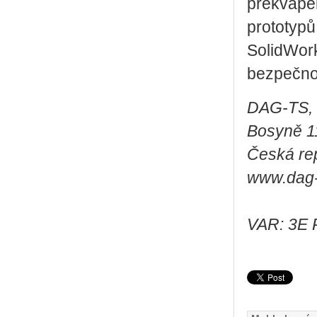
překvapen
prototypů 
SolidWork
bezpečnos
DAG-TS, s
Bosyně 1
Česká re
www.dag-
VAR:
3E 