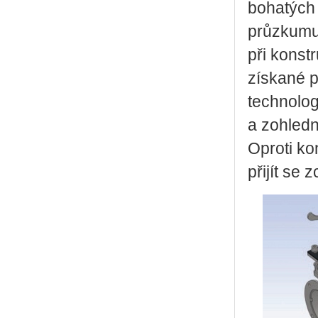
bohatých 
průzkumu 
při konst
získané p
technolog
a zohledn
Oproti ko
přijít se