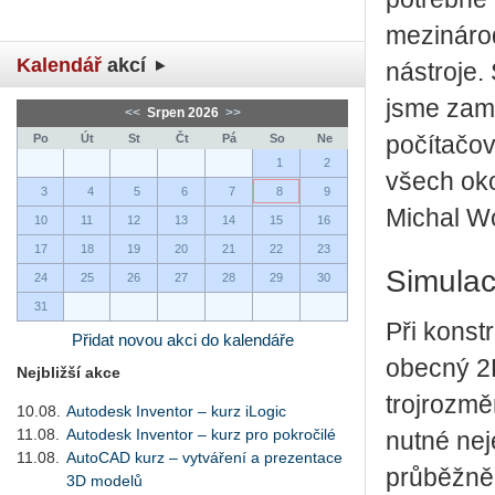
mezinárod
Kalendář
akcí
nástroje.
jsme zamí
<<
Srpen 2026
>>
Po
Út
St
Čt
Pá
So
Ne
počítačov
1
2
všech oko
3
4
5
6
7
8
9
Michal Wo
10
11
12
13
14
15
16
17
18
19
20
21
22
23
Simulac
24
25
26
27
28
29
30
31
Při konst
Přidat novou akci do kalendáře
obecný 2
Nejbližší akce
trojrozmě
10.08.
Autodesk Inventor – kurz iLogic
11.08.
Autodesk Inventor – kurz pro pokročilé
nutné nej
11.08.
AutoCAD kurz – vytváření a prezentace
průběžně 
3D modelů