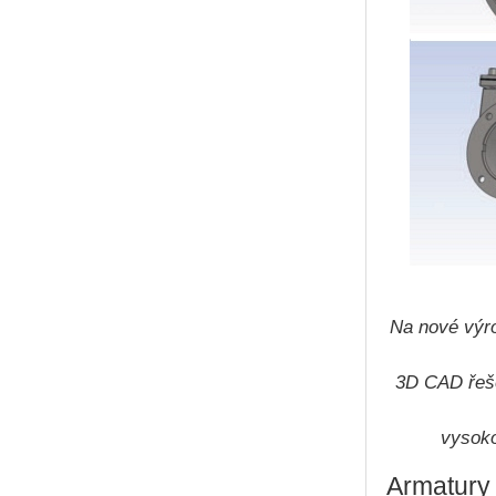
Na nové výro
3D CAD řeše
vysoko
Armatury 