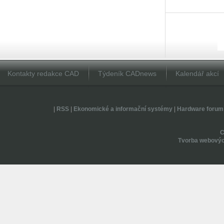
Kontakty redakce CAD
Týdeník CADnews
Kalendář akcí
|
RSS
|
Ekonomické a informační systémy
|
Hardware forum
Tvorba webovýc