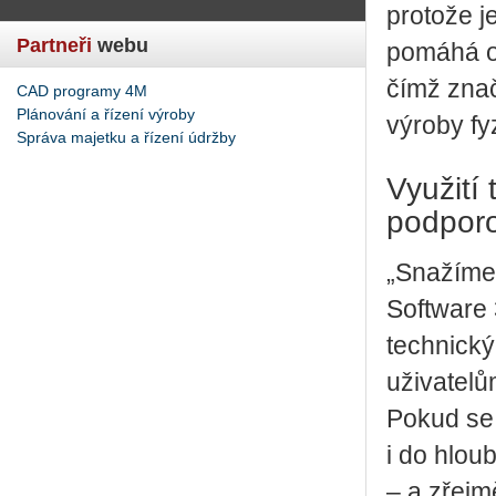
protože j
Partneři
webu
pomáhá op
čímž znač
CAD programy 4M
Plánování a řízení výroby
výroby fy
Správa majetku a řízení údržby
Využití
podporo
„Snažíme 
Software
technický
uživatel
Pokud se 
i do hlou
– a zřejm