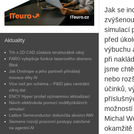
Jak se in
zvýšenou
simulací 
před úkol
Aktuality
výbuchu a
Trh s 2D CAD zůstává strukturálně silný
při naklá
FARO vylepšuje funkce laserového skeneru
Blink
jsme chtě
Jak Onshape a jeho partneři přinášejí
inovace díky AI
nebo rozš
Více než jen schéma – P&ID jako centrální
účinků, v
zdroj dat
ENCY Hyper prošel významnou aktualizací
příslušný
Návrh elektrokola pomocí multifyzikálních
možností 
simulací
Lattice Semiconductor dokončila akvizici AMI
Michal Wo
Siemens rozvíjí pracovní postupy založené
okamžitě 
na agentní AI