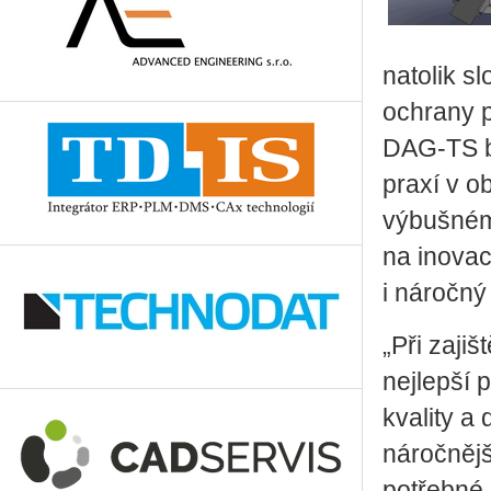
natolik sl
ochrany p
DAG-TS b
praxí v o
výbušném 
na inovac
i náročný
„Při zaji
nejlepší 
kvality a
náročnějš
potřebné 