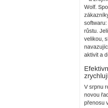
Wolf. Sp
zákazník
softwaru:
růstu. Je
velikou, 
navazujíc
aktivit a 
Efektiv
zrychlu
V srpnu r
novou řa
přenosu v