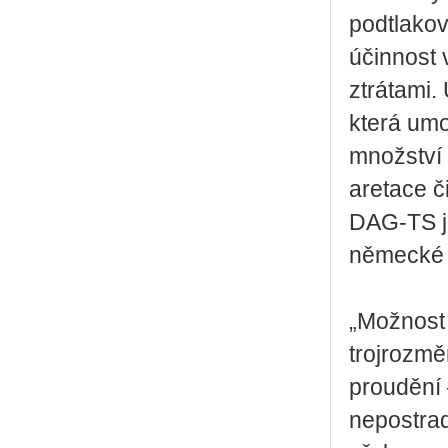
podtlakov
účinnost 
ztrátami.
která umo
množství 
aretace č
DAG-TS je
německé 
„Možnost 
trojrozmě
proudění 
nepostrad