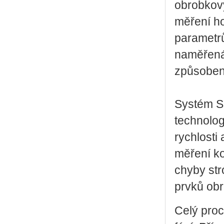
obrobkov
měření ho
parametrů
naměřená 
způsoben
Systém S
technolog
rychlosti
měření k
chyby str
prvků obr
Celý proc