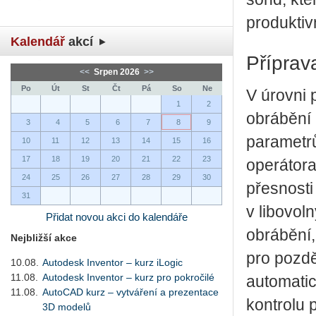
produktiv
Kalendář
akcí
Příprav
<<
Srpen 2026
>>
Po
Út
St
Čt
Pá
So
Ne
V úrovni 
1
2
obrábění 
3
4
5
6
7
8
9
parametrů
10
11
12
13
14
15
16
17
18
19
20
21
22
23
operátora
24
25
26
27
28
29
30
přesnosti
31
v libovol
Přidat novou akci do kalendáře
obrábění,
Nejbližší akce
pro pozdě
10.08.
Autodesk Inventor – kurz iLogic
11.08.
Autodesk Inventor – kurz pro pokročilé
automati
11.08.
AutoCAD kurz – vytváření a prezentace
kontrolu 
3D modelů