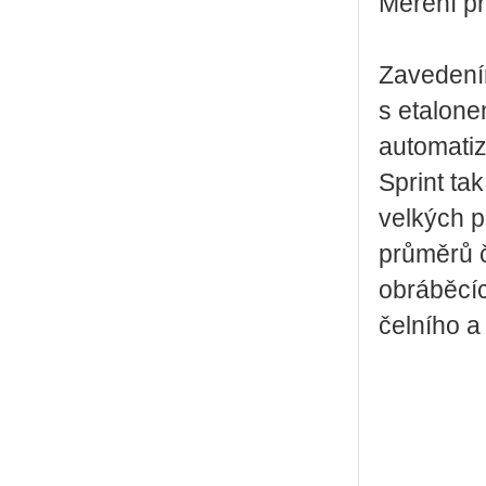
Měření pr
Zavedení
s etalone
automatiz
Sprint ta
velkých 
průměrů č
obráběcíc
čelního a