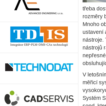
třeba dos
rozměry 
Mnoho obr
ustavení 
nástroje
nástrojů 
nepřesnéh
obsluhujíc
V letošní
měřicí sy
vysokoryc
Systém Sp
sond, kte