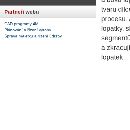
tvaru díl
Partneři
webu
procesu. 
CAD programy 4M
lopatky,
Plánování a řízení výroby
Správa majetku a řízení údržby
segmentů 
a zkracu
lopatek.