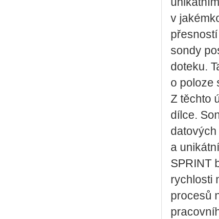
unikátní
v jakémk
přesností
sondy pos
doteku. T
o poloze 
Z těchto 
dílce. So
datových
a unikátn
SPRINT b
rychlosti 
procesů na
pracovníh