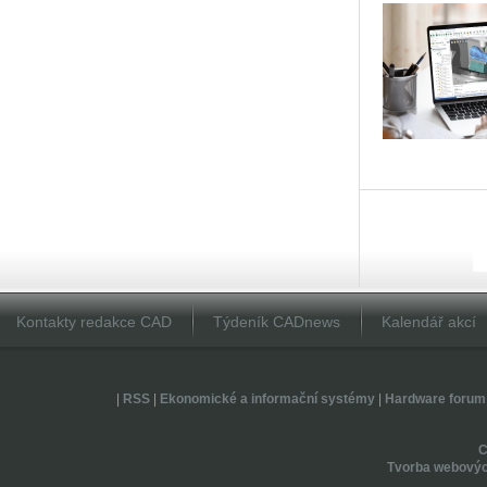
Kontakty redakce CAD
Týdeník CADnews
Kalendář akcí
|
RSS
|
Ekonomické a informační systémy
|
Hardware forum
Tvorba webovýc