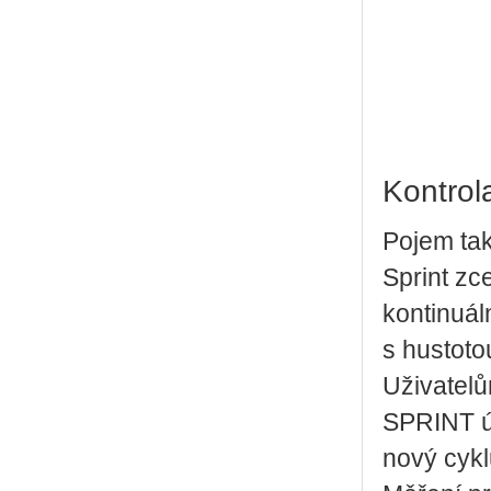
Kontrol
Pojem tak
Sprint zc
kontinuál
s hustot
Uživatelů
SPRINT úp
nový cyk