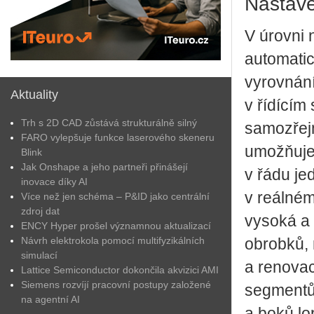
Nastave
V úrovni 
automati
vyrovnání
Aktuality
v řídícím
Trh s 2D CAD zůstává strukturálně silný
samozřejm
FARO vylepšuje funkce laserového skeneru
umožňuje 
Blink
Jak Onshape a jeho partneři přinášejí
v řádu j
inovace díky AI
v reálném
Více než jen schéma – P&ID jako centrální
zdroj dat
vysoká a 
ENCY Hyper prošel významnou aktualizací
Návrh elektrokola pomocí multifyzikálních
obrobků, 
simulací
a renovac
Lattice Semiconductor dokončila akvizici AMI
Siemens rozvíjí pracovní postupy založené
segmentů 
na agentní AI
a boků lo