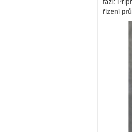
fází: Pří
řízení pr