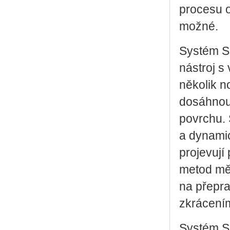
procesu o
možné.
Systém SP
nástroj s
několik n
dosáhnout
povrchu.
a dynamic
projevují
metod měř
na přepra
zkrácení
Systém Sp