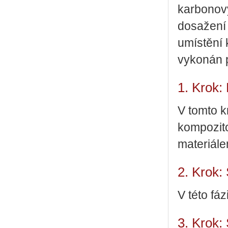
karbonový
dosažení 
umístění 
vykonán p
1. Krok:
V tomto k
kompozito
materiále
2. Krok:
V této fáz
3. Krok: