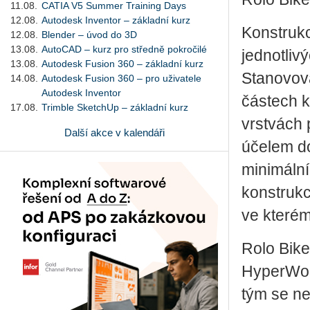
11.08.
CATIA V5 Summer Training Days
12.08.
Autodesk Inventor – základní kurz
Konstrukc
12.08.
Blender – úvod do 3D
13.08.
AutoCAD – kurz pro středně pokročilé
jednotliv
13.08.
Autodesk Fusion 360 – základní kurz
Stanovová
14.08.
Autodesk Fusion 360 – pro uživatele
Autodesk Inventor
částech k
17.08.
Trimble SketchUp – základní kurz
vrstvách 
Další akce v kalendáři
účelem do
minimální
konstrukc
ve kterém
Rolo Bike
HyperWork
tým se ne