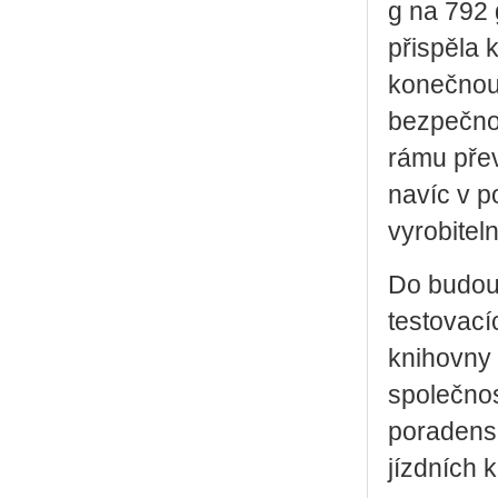
g na 792 
přispěla 
konečnou
bezpečnos
rámu přev
navíc v p
vyrobiteln
Do budouc
testovací
knihovny 
společnos
poradensk
jízdních k