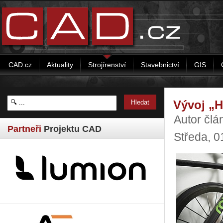
CAD.cz
Aktuality
Strojírenství
Stavebnictví
GIS
Vývoj „H
Autor člá
Partneři
Projektu CAD
Středa, 