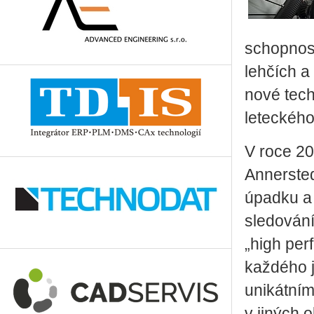
schopnost
lehčích a
nové tech
leteckého
V roce 20
Annersted
úpadku a 
sledování 
„high per
každého j
unikátní
v jiných 