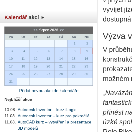
vyvíjet jí
Kalendář
akcí
dostupná
<<
Srpen 2026
>>
Výzva v
Po
Út
St
Čt
Pá
So
Ne
1
2
V průběhu
3
4
5
6
7
8
9
konstrukč
10
11
12
13
14
15
16
17
18
19
20
21
22
23
prokazate
24
25
26
27
28
29
30
možném 
31
Přidat novou akci do kalendáře
„Navázání
Nejbližší akce
fantastic
10.08.
Autodesk Inventor – kurz iLogic
přinést n
11.08.
Autodesk Inventor – kurz pro pokročilé
úzké spol
11.08.
AutoCAD kurz – vytváření a prezentace
3D modelů
Rolo Bike