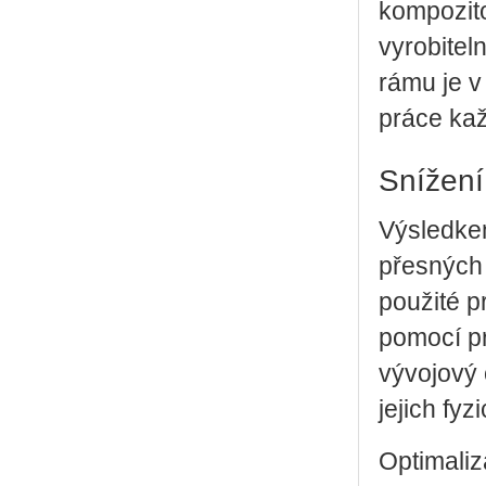
kompozito
vyrobite
rámu je v
práce ka
Snížení
Výsledkem
přesných 
použité p
pomocí pr
vývojový 
jejich fyz
Optimaliz