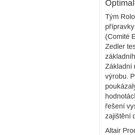
Optimal
Tým Rolo 
přípravky
(Comité E
Zedler te
základníh
Základní 
výrobu. P
poukázaly
hodnotách
řešení vy
zajištění 
Altair Pro