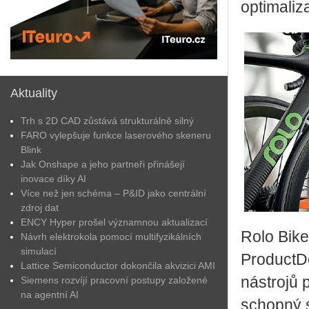
optimaliz
Aktuality
Trh s 2D CAD zůstává strukturálně silný
FARO vylepšuje funkce laserového skeneru
Blink
Jak Onshape a jeho partneři přinášejí
inovace díky AI
Více než jen schéma – P&ID jako centrální
zdroj dat
ENCY Hyper prošel významnou aktualizací
Rolo Bike
Návrh elektrokola pomocí multifyzikálních
simulací
ProductDe
Lattice Semiconductor dokončila akvizici AMI
nástrojů 
Siemens rozvíjí pracovní postupy založené
na agentní AI
schopný s