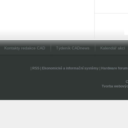
Kontakty redakce CAD
Týdeník CADnews
Kalendář akcí
|
RSS
|
Ekonomické a informační systémy
|
Hardware forum
Tvorba webovýc