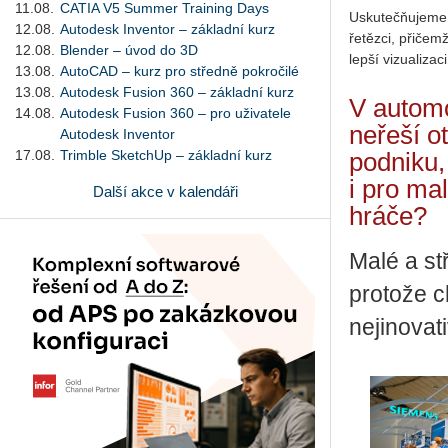
11.08.
CATIA V5 Summer Training Days
Uskutečňujeme j
12.08.
Autodesk Inventor – základní kurz
řetězci, přičem
12.08.
Blender – úvod do 3D
lepší vizualiza
13.08.
AutoCAD – kurz pro středně pokročilé
13.08.
Autodesk Fusion 360 – základní kurz
V automo
14.08.
Autodesk Fusion 360 – pro uživatele
neřeší o
Autodesk Inventor
17.08.
Trimble SketchUp – základní kurz
podniku,
i pro ma
Další akce v kalendáři
hráče?
Malé a st
protože ch
nejinovat