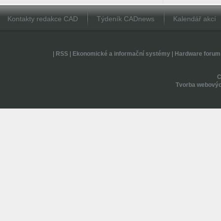
Kontakty redakce CAD
Týdeník CADnews
Kalendář akcí
|
RSS
|
Ekonomické a informační systémy
|
Hardware forum
Tvorba webovýc