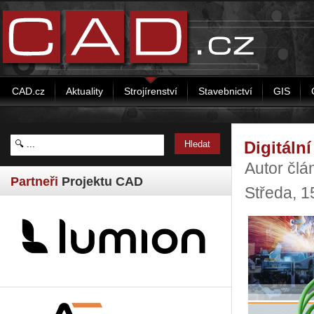
CAD.cz
Aktuality
Strojírenství
Stavebnictví
GIS
Digitáln
Autor člá
Partneři
Projektu CAD
Středa, 