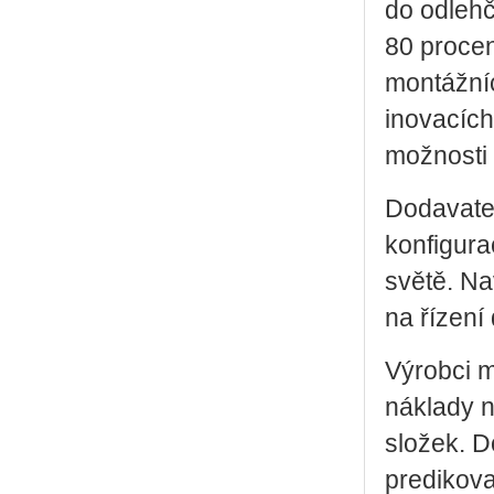
do odlehč
80 procen
montážníc
inovacích
možnosti 
Dodavatel
konfigura
světě. Na
na řízení 
Výrobci m
náklady n
složek. D
predikovat