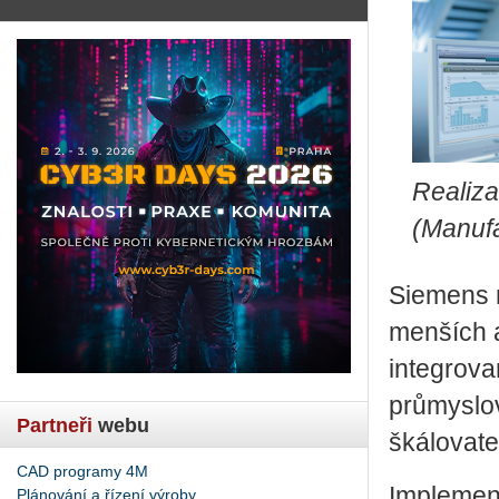
Realiza
(Manuf
Siemens n
menších a
integrova
průmyslov
Partneři
webu
škálovate
CAD programy 4M
Implement
Plánování a řízení výroby