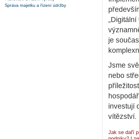
Správa majetku a řízení údržby
především
„Digitáln
významně 
je součas
komplexno
Jsme svěd
nebo stře
příležitos
hospodářs
investují
vítězství.
Jak se daří p
podniky? Lze 