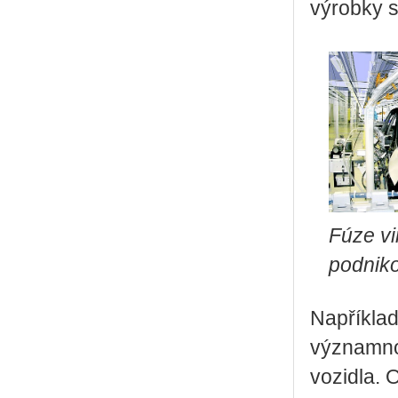
výrobky s
Fúze vi
podnik
Například
významnou
vozidla. 