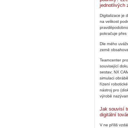
jednotlivých
Digitalizace je
na velikost podn
pravděpodobnost
pokračuje přes 
Dle mého uváže
země obsahova
Teamcenter pro
související dok
sestav; NX CAM
simulaci obráb
řízení robotick
nástroj pro (dis
výrobě nazývaný
Jak souvisí 
digitální tov
V ne příliš vzd