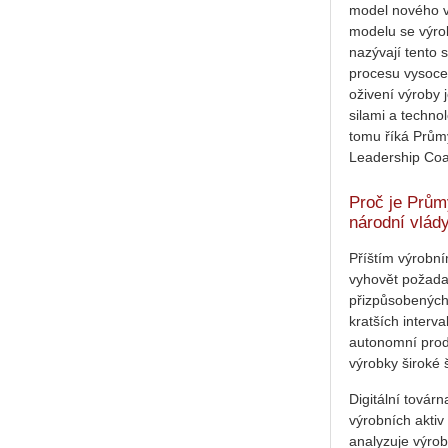
model nového v
modelu se výrob
nazývají tento
procesu vysoce
oživení výroby 
silami a techn
tomu říká Prům
Leadership Coal
Proč je Průmy
národní vlád
Příštím výrobní
vyhovět požada
přizpůsobených 
kratších interv
autonomní produ
výrobky široké 
Digitální továrn
výrobních aktiv 
analyzuje výro