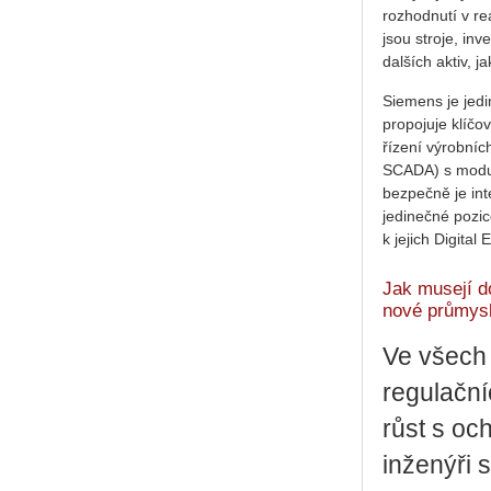
rozhodnutí v reá
jsou stroje, inv
dalších aktiv, ja
Siemens je jed
propojuje klíčov
řízení výrobníc
SCADA) s modul
bezpečně je inte
jedinečné pozic
k jejich Digital 
Jak musejí d
nové průmys
Ve všech
regulační
růst s oc
inženýři 