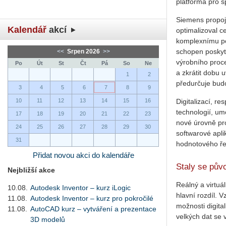
platforma pro s
Siemens propoju
Kalendář
akcí
optimalizoval ce
komplexnímu po
schopen poskyt
<<
Srpen 2026
>>
výrobního proces
Po
Út
St
Čt
Pá
So
Ne
a zkrátit dobu 
1
2
předurčuje bud
3
4
5
6
7
8
9
10
11
12
13
14
15
16
Digitalizací, r
technologií, u
17
18
19
20
21
22
23
nové úrovně pro
24
25
26
27
28
29
30
softwarové apli
31
hodnotového ře
Přidat novou akci do kalendáře
Staly se půvo
Nejbližší akce
Reálný a virtuál
10.08.
Autodesk Inventor – kurz iLogic
hlavní rozdíl. 
11.08.
Autodesk Inventor – kurz pro pokročilé
možnosti digita
11.08.
AutoCAD kurz – vytváření a prezentace
velkých dat se v
3D modelů