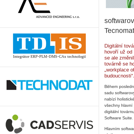
softwarov
Tecnomat
Digitální tov
hovoří už od 
se ale změnil
továrně se h
„workplace of
budoucnosti“
Během poslední
sadu softwarov
nabízí holistic
všechny hlavní 
digitální továrn
Software Suite.
Hlavním softwar