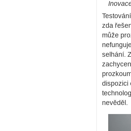
Inovace
Testování
zda řešen
může proz
nefunguje
selhání. 
zachycen
prozkoum
dispozici
technolog
nevěděl.