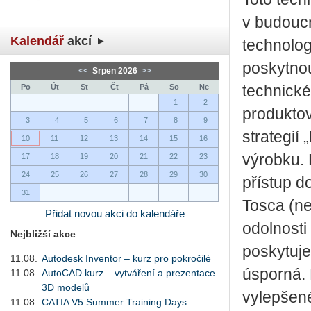
v budoucn
Kalendář
akcí
technolog
poskytnou
<<
Srpen 2026
>>
Po
Út
St
Čt
Pá
So
Ne
technické 
1
2
produktov
3
4
5
6
7
8
9
strategií
10
11
12
13
14
15
16
výrobku. 
17
18
19
20
21
22
23
24
25
26
27
28
29
30
přístup d
31
Tosca (ne
Přidat novou akci do kalendáře
odolnosti
Nejbližší akce
poskytuje 
11.08.
Autodesk Inventor – kurz pro pokročilé
úsporná. 
11.08.
AutoCAD kurz – vytváření a prezentace
3D modelů
vylepšené
11.08.
CATIA V5 Summer Training Days