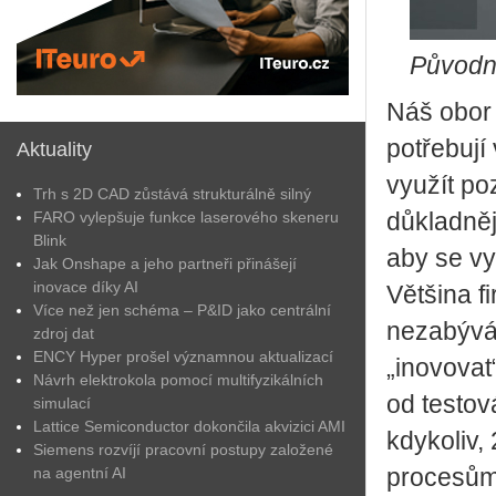
Původn
Náš obor 
potřebují
Aktuality
využít po
Trh s 2D CAD zůstává strukturálně silný
FARO vylepšuje funkce laserového skeneru
důkladněj
Blink
aby se vy
Jak Onshape a jeho partneři přinášejí
inovace díky AI
Většina f
Více než jen schéma – P&ID jako centrální
nezabývá 
zdroj dat
ENCY Hyper prošel významnou aktualizací
„inovovat
Návrh elektrokola pomocí multifyzikálních
od testov
simulací
Lattice Semiconductor dokončila akvizici AMI
kdykoliv,
Siemens rozvíjí pracovní postupy založené
na agentní AI
procesům,