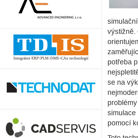
simulační
výstižně.
orientuje
zaměřujíc
potřeba p
nejspleti
se na výk
nejmodern
problémy 
simulace 
pomocí k
Toto tech