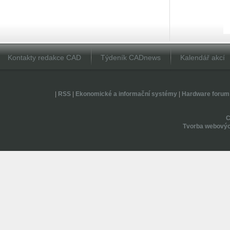
Kontakty redakce CAD
Týdeník CADnews
Kalendář akcí
|
RSS
|
Ekonomické a informační systémy
|
Hardware forum
Tvorba webovýc