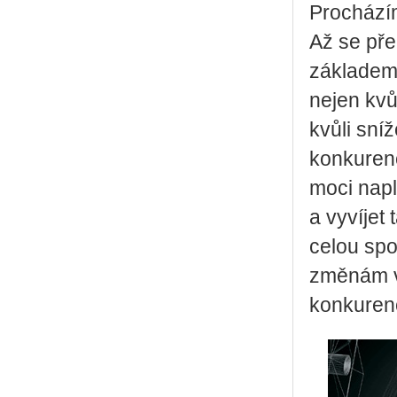
Procházím
Až se pře
základem 
nejen kvů
kvůli sníž
konkuren
moci napl
a vyvíjet
celou spol
změnám v
konkuren