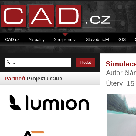
CAD.cz
Aktuality
Strojírenství
Stavebnictví
GIS
Simulace
Autor člá
Partneři
Projektu CAD
Úterý, 15