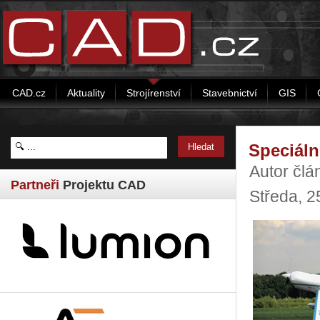
CAD.cz
Aktuality
Strojírenství
Stavebnictví
GIS
Speciáln
Autor člá
Partneři
Projektu CAD
Středa, 2