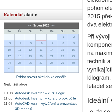
pohon ele
Kalendář
akcí
2015 pře
dva elek
<<
Srpen 2026
>>
Po
Út
St
Čt
Pá
So
Ne
Při vývoj
1
2
3
4
5
6
7
8
9
komponent
10
11
12
13
14
15
16
na maximu
17
18
19
20
21
22
23
technik a
24
25
26
27
28
29
30
vynikajíc
31
Přidat novou akci do kalendáře
kilogram,
Nejbližší akce
letadel s
10.08.
Autodesk Inventor – kurz iLogic
11.08.
Autodesk Inventor – kurz pro pokročilé
Ideální 
11.08.
AutoCAD kurz – vytváření a prezentace
3D modelů
To, že se