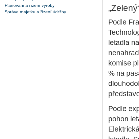
Plánování a řízení výroby
„Zelený
Správa majetku a řízení údržby
Podle Fr
Technolog
letadla n
nenahradi
komise pl
% na pasa
dlouhodob
představe
Podle exp
pohon let
Elektrick