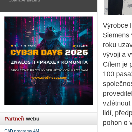
Výrobce l
Siemens v
roku uzav
vývoji a 
Cílem je 
100 pasaž
společnos
provedite
vzlétnout
lidí, pře
Partneři
webu
pohon o 
CAD programy 4M