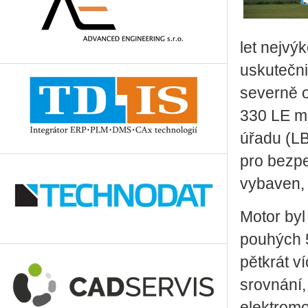
let nejvý
uskutečni
severně 
330 LE m
úřadu (L
pro bezpe
vybaven, 
Motor byl
pouhých 5
pětkrát v
srovnání,
elektromo