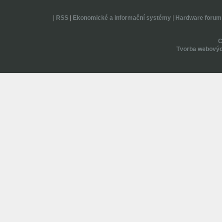
|
RSS
|
Ekonomické a informační systémy
|
Hardware forum
Tvorba webovýc