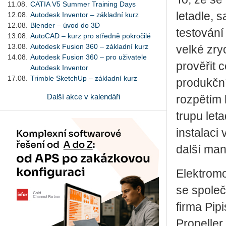
11.08.
CATIA V5 Summer Training Days
letadle, 
12.08.
Autodesk Inventor – základní kurz
12.08.
Blender – úvod do 3D
testování
13.08.
AutoCAD – kurz pro středně pokročilé
13.08.
Autodesk Fusion 360 – základní kurz
velké zry
14.08.
Autodesk Fusion 360 – pro uživatele
prověřit 
Autodesk Inventor
17.08.
Trimble SketchUp – základní kurz
produkční
Další akce v kalendáři
rozpětím 
trupu let
instalaci
další man
Elektromo
se společ
firma Pip
Propeller