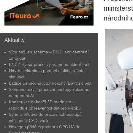
ministers
národníh
Aktuality
Více než jen schéma – P&ID jako centrální
zdroj dat
ENCY Hyper prošel významnou aktualizací
Návrh elektrokola pomocí multifyzikálních
simulací
Lattice Semiconductor dokončila akvizici AMI
Siemens rozvíjí pracovní postupy založené
na agentní AI
Konstrukce nekončí 3D modelem –
rozhoduje připravenost dat pro výrobu
Synera přidává do pracovních postupů
inteligenci CAD tvarů
Hexagon přidává podporu OPC UA do
SpatialAnalyzeru