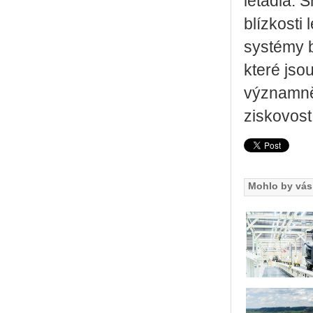
letadla. S
blízkosti 
systémy b
které jso
významně z
ziskovost
Mohlo by vás 