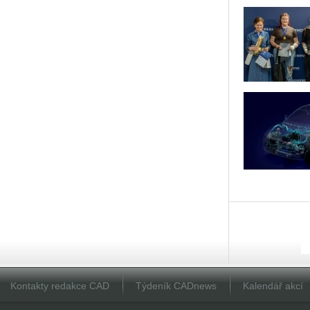
Kontakty redakce CAD
Týdeník CADnews
Kalendář akcí