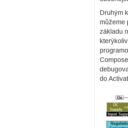
Druhým k
můžeme po
základu n
kterýkoli
programov
Compose.
debugovat
do Activa