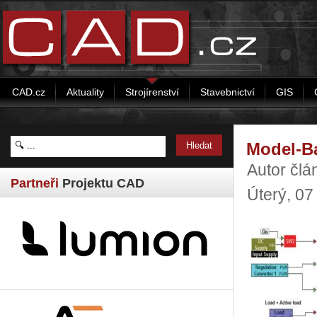
CAD.cz
Aktuality
Strojírenství
Stavebnictví
GIS
Model-B
Autor člá
Partneři
Projektu CAD
Úterý, 07