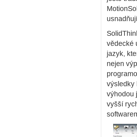
MotionSol
usnadňují
SolidThin
vědecké úč
jazyk, kt
nejen výp
programov
výsledky 
výhodou j
vyšší ryc
software