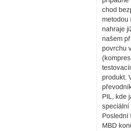
případně 
chod bezp
metodou H
nahraje j
našem pří
povrchu v
(kompreso
testovací
produkt. 
převodník
PIL, kde 
speciální
Poslední 
MBD konč