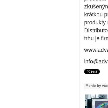
zkušenými
krátkou p
produkty 
Distribut
trhu je fi
www.adva
info@adv
Mohlo by vás 