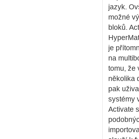
jazyk. Ov
možné výh
bloků. Ac
HyperMath
je přítom
na multib
tomu, že
několika 
pak uživa
systémy v
Activate 
podobných
importova