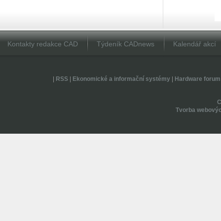
Kontakty redakce CAD
Týdeník CADnews
Kalendář akcí
|
RSS
|
Ekonomické a informační systémy
|
Hardware forum
Tvorba webovýc