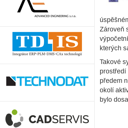
úspěšném
Zároveň s
výpočetní
kterých 
Takové s
prostředí
předem n
okolí akt
bylo dos