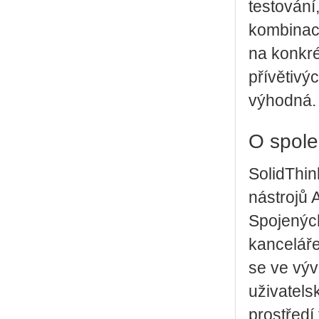
testování,
kombinace
na konkré
přívětivý
výhodná.
O spole
SolidThin
nástrojů A
Spojených
kanceláře
se ve výv
uživatels
prostředí 