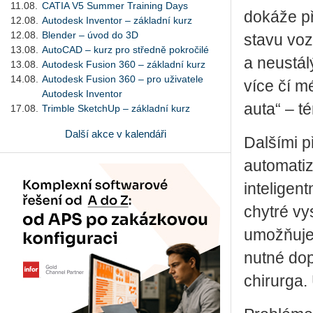
11.08.
CATIA V5 Summer Training Days
dokáže př
12.08.
Autodesk Inventor – základní kurz
12.08.
Blender – úvod do 3D
stavu voz
13.08.
AutoCAD – kurz pro středně pokročilé
a neustál
13.08.
Autodesk Fusion 360 – základní kurz
14.08.
Autodesk Fusion 360 – pro uživatele
více čí m
Autodesk Inventor
auta“ – t
17.08.
Trimble SketchUp – základní kurz
Další akce v kalendáři
Dalšími p
automatiz
inteligen
chytré vy
umožňuje 
nutné dop
chirurga.