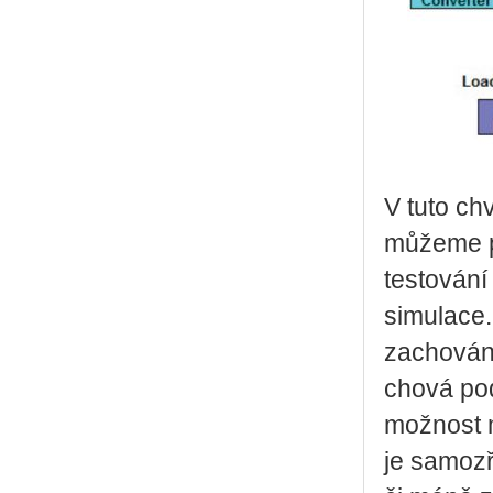
V tuto ch
můžeme pr
testování
simulace.
zachován
chová po
možnost m
je samozř