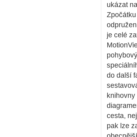
ukázat na
Zpočátku 
odpružení
je celé z
MotionVie
pohybovýc
speciální
do další 
sestavová
knihovny
diagramem
cesta, ne
pak lze z
obecnější