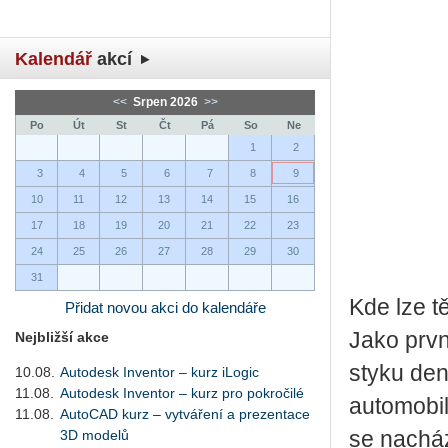
Kalendář
akcí
<<
Srpen 2026
>>
Po
Út
St
Čt
Pá
So
Ne
1
2
3
4
5
6
7
8
9
10
11
12
13
14
15
16
17
18
19
20
21
22
23
24
25
26
27
28
29
30
31
Kde lze t
Přidat novou akci do kalendáře
Jako prvn
Nejbližší akce
styku den
10.08.
Autodesk Inventor – kurz iLogic
11.08.
Autodesk Inventor – kurz pro pokročilé
automobil
11.08.
AutoCAD kurz – vytváření a prezentace
3D modelů
se nacház