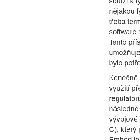
slouží k 
nějakou f
třeba ter
software 
Tento pří
umožňuje 
bylo potř
Konečně 
využití 
regulátor
následné 
vývojové
C), který
Embed je 