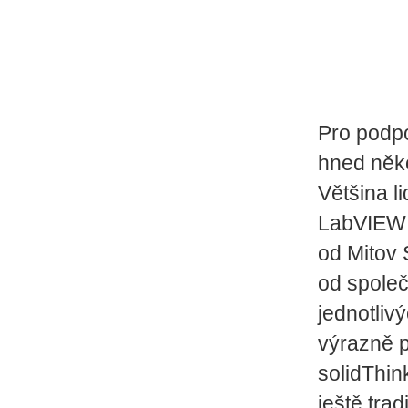
Pro podp
hned něko
Většina l
LabVIEW 
od Mitov 
od společ
jednotli
výrazně 
solidThin
ještě trad