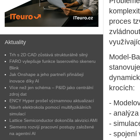
Problémem
komplexit
proces t
zvládnout
využívají
Aktuality
Trh s 2D CAD zůstává strukturálně silný
Model-Ba
FARO vylepšuje funkce laserového skeneru
stanovuj
Blink
Jak Onshape a jeho partneři přinášejí
dynamické
inovace díky AI
krocích:
Více než jen schéma – P&ID jako centrální
zdroj dat
ENCY Hyper prošel významnou aktualizací
- Modelov
Návrh elektrokola pomocí multifyzikálních
- analýza
simulací
Lattice Semiconductor dokončila akvizici AMI
- simulac
Siemens rozvíjí pracovní postupy založené
- spojení
na agentní AI