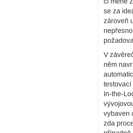
či méně 
se za ide
zároveň u
nepřesno
požadova
V závěreč
něm navr
automati
testovací
In-the-Loo
vývojovo
vybaven c
zda proce