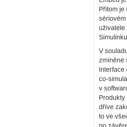
Přitom j
sériovém 
uživatele
Simulinku
V souladu
zmíněné s
Interface
co-simula
v softwar
Produkty 
dříve za
to ve vše
po závěre