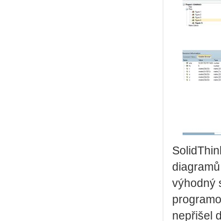
SolidThin
diagramů 
výhodný s
programov
nepřišel 