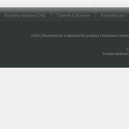
Kontakty redakce CAD
Týdeník CADnews
Kalendář akcí
|
RSS
|
Ekonomické a informační systémy
|
Hardware forum
Tvorba webovýc