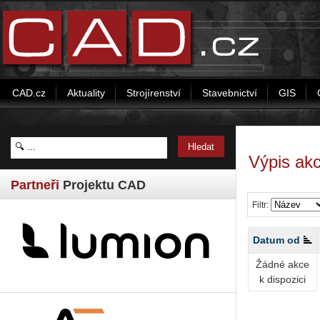
CAD.cz
Aktuality
Strojírenství
Stavebnictví
GIS
Výpis akc
Partneři
Projektu CAD
Filtr:
Datum od
Žádné akce
k dispozici