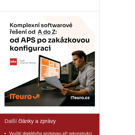
Další
články a zprávy
Využití digitálního prototypu při rekonstrukci