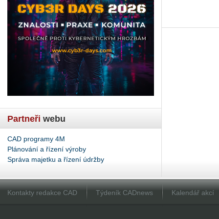
Partneři
webu
CAD programy 4M
Plánování a řízení výroby
Správa majetku a řízení údržby
Kontakty redakce CAD
Týdeník CADnews
Kalendář akcí