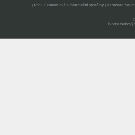
|
RSS
|
Ekonomické a informační systémy
|
Hardware forum
Tvorba webovýc