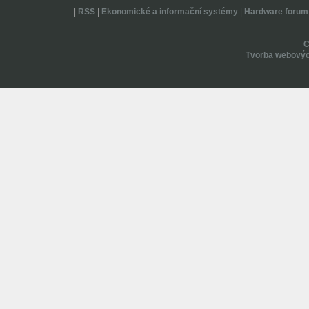
|
RSS
|
Ekonomické a informační systémy
|
Hardware forum
Tvorba webovýc