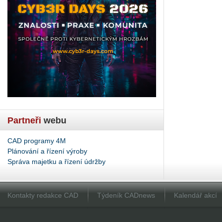
Partneři
webu
CAD programy 4M
Plánování a řízení výroby
Správa majetku a řízení údržby
Kontakty redakce CAD
Týdeník CADnews
Kalendář akcí