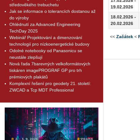
17.02.2026 -
středověkého trebuchetu
19.02.2026
Jak se informace o tolerancích dostanou až
18.02.2026 -
do výroby
20.02.2026
Ohlédnutí za Advanced Engineering
TechDay 2025
<<
Začátek
<
Webinář Projektování a dimenzování
technologií pro nízkoenergetické budovy
Odolné notebooky od Panasonicu se
neustále zlepšují
Nová řada 7barevných velkoformátových
tiskáren imagePROGRAF GP pro trh
prémiových plakátů
Komplexní řešení pro geodety 21. století:
ZWCAD a Tcp MDT Professional