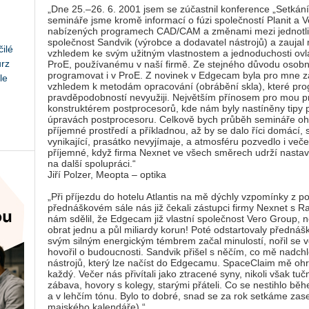
„Dne 25.–26. 6. 2001 jsem se zúčastnil konference „Setkání
semináře jsme kromě informací o fúzi společností Planit a 
nabízených programech CAD/CAM a změnami mezi jednotliv
společnost Sandvik (výrobce a dodavatel nástrojů) a zauj
ilé
vzhledem ke svým užitným vlastnostem a jednoduchosti ovl
urz
ProE, používanému v naší firmě. Ze stejného důvodu osob
programovat i v ProE. Z novinek v Edgecam byla pro mne z
le
vzhledem k metodám opracování (obrábění skla), které prog
pravděpodobností nevyužiji. Největším přínosem pro mou pr
konstruktérem postprocesorů, kde nám byly nastíněny tipy pr
úpravách postprocesoru. Celkově bych průběh semináře ohod
příjemné prostředí a příkladnou, až by se dalo říci domácí,
vynikající, prasátko nevyjímaje, a atmosféru pozvedlo i več
příjemné, když firma Nexnet ve všech směrech udrží nasta
na další spolupráci.“
Jiří Polzer, Meopta – optika
„Při příjezdu do hotelu Atlantis na mě dýchly vzpomínky z po
přednáškovém sále nás již čekali zástupci firmy Nexnet s
nám sdělil, že Edgecam již vlastní společnost Vero Group, neb
obrat jednu a půl miliardy korun! Poté odstartovaly předná
svým silným energickým témbrem začal minulostí, nořil se 
hovořil o budoucnosti. Sandvik přišel s něčím, co mě nadchl
nástrojů, který lze načíst do Edgecamu. SpaceClaim mě ohrom
každý. Večer nás přivítali jako ztracené syny, nikoli však t
zábava, hovory s kolegy, starými přáteli. Co se nestihlo bě
a v lehčím tónu. Bylo to dobré, snad se za rok setkáme zas
majského kalendáře).“