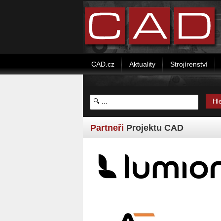
CAD.cz
Aktuality
Strojírenství
Partneři
Projektu CAD