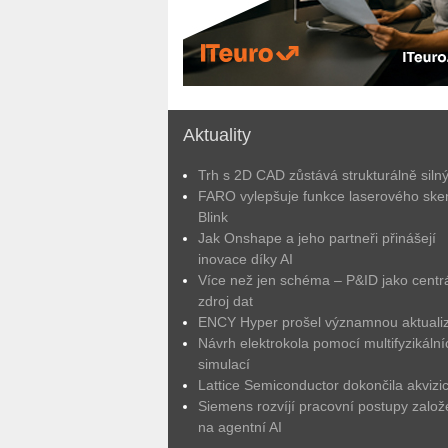
Aktuality
Trh s 2D CAD zůstává strukturálně siln
FARO vylepšuje funkce laserového ske
Blink
Jak Onshape a jeho partneři přinášejí
inovace díky AI
Více než jen schéma – P&ID jako centrá
zdroj dat
ENCY Hyper prošel významnou aktuali
Návrh elektrokola pomocí multifyzikální
simulací
Lattice Semiconductor dokončila akvizic
Siemens rozvíjí pracovní postupy zalo
na agentní AI