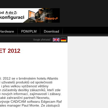
Hardware
PDM/PLM
Download
Google překladač:
ET 2012
. 2012 se v brněnském hotelu Atlantis
í uživatelů produktů od společnosti
 i přes velkou vytíženost většiny
m zúčastnily desítky zákazníků, kteří zde
é nových informací, zajímavostí i zábavy.
 také zahraniční partneři Nexnetu,
í vývoje CAD/CAM softwaru Edgecam Raf
sales manager Paul Monte. Ze zástupců