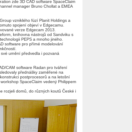
ration zde 3D CAD software SpaceClaim
channel manager Bruno Chollat a EMEA
roup vzniklého fúzí Planit Holdings a
 tomuto spojení objeví v Edgecamu.
ravované verze Edgecam 2013.
eform, knihovna nástrojů od Sandviku s
technologii PEPS a mnoho jiného.
AD software pro přímé modelování
nkčností.
 své umění předvedla i pozvaná
CAD/CAM software Radan pro tváření
ásledovaly přednášky zaměřené na
onstrukci postprocesorů a na letošní
ké workshop SpaceClaim vedený Philippem
e rozjeli domů, do různých koutů České i