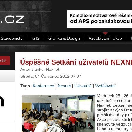
Stavebnictví
GIS
Grafika & Design
Vzdělávání - akce
Úspěšné Setkání uživatelů NEXN
Autor článku: Nexnet
Středa, 04 Červenec 2012 07:07
Tags:
Konference
|
Nexnet
|
Uživatelé
|
Vzdělávání
Ve dnech 25.–26. 6
uskutečnilo setkán
Nexnet. Setkání se
strojírenských fire
prožili dva dny pln
Akce se zúčastnili
jmenovitě vedouc
Lobato a country 