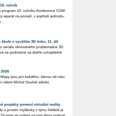
0. ročník
a pro­gram 10. roč­ní­ku Kon­fe­ren­ce COM­
ký apa­rát na po­za­dí, v po­pře­dí jed­no­du­
...
škole s využitím 3D tisku, 11. díl
 se­ri­á­lu vě­no­va­né­ho pro­ble­ma­ti­ce 3D
ýuce se po­dí­vá­me na dobře ucho­pi­tel­né
 2026
e Mapy jsou pro kaž­dé­ho, kte­rou od roku
­mi si­la­mi Mi­chal Sou­ček a&nbs...
 projekty pomocí virtuální reality
 a pr­vot­ní myš­len­ky v týmu ře­ši­te­lů je
. Zkus­me se ovšem na toto téma po­dí­vat