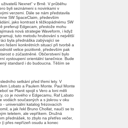
 uživatelů Nexnet“ v Brně. V průběhu
Vero byli seznámeni s novinkami v
ými verzemi. Dále se nám představila
al mne SW SpaceClaim, především
ádání, jako kontrast k těžkopádnému SW
ně preferuji Edgecam, přestože mohu
ajímavá nová strategie Waveform, i když
ramuji, tuto metodu hrubování s největší
áci byla přednáška zabývající se
o řešení konkrétních situací při tvorbě a
notil velice pozitivně, především pak
 starost o zúčastněné. Občerstvení bylo
erní vystoupení orientální tanečnice. Bude
vený standard i do budoucna. Těším se
sledního setkání před třemi lety. V
 Rafem Lobato a Paulem Monte. Paul Monte
oť se Planit spojil s Vero a loni měli
šky, co je nového v Edgecamu, Raf Labato
ve vodách současných a s jiskrou v oku
o - universální katalog frézovacích
il, a jak řekl Bruno Chollat, naučí se to
učným teletem, ale vepříkem. Družná
hem přednášek, to zbylo na přetřes večer,
e (i přes nepřízeň osudu a konec