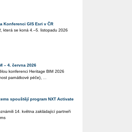
na Konferenci GIS Esri v ČR
, která se koná 4.–5. lis­to­pa­du 2026
M – 4. června 2026
lou kon­fe­ren­ci He­ri­tage BIM 2026
­nost pa­mát­ko­vé péče), ...
tems spouštějí program NXT Activate
­mi­li 14. květ­na za­klá­da­jí­cí part­ne­ři
ems