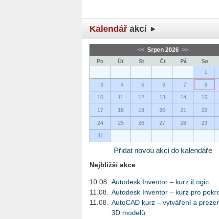
Kalendář
akcí
<<
Srpen 2026
>>
Po
Út
St
Čt
Pá
So
1
3
4
5
6
7
8
10
11
12
13
14
15
17
18
19
20
21
22
24
25
26
27
28
29
31
Přidat novou akci do kalendáře
Nejbližší akce
10.08.
Autodesk Inventor – kurz iLogic
11.08.
Autodesk Inventor – kurz pro pokro
11.08.
AutoCAD kurz – vytváření a preze
3D modelů