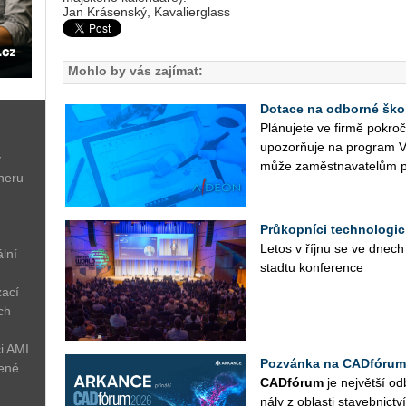
Jan Krásenský, Kavalierglass
Mohlo by vás zajímat:
Dotace na odborné ško
Plá­nu­je­te ve firmě po­kr
upo­zorňuje na pro­gram V
ý
může za­měst­na­va­te­lům p
neru
Průkopníci technologic
Letos v říjnu se ve dnech
lní
sta­d­tu kon­fe­ren­ce
zací
ch
i AMI
Pozvánka na CADfórum
žené
CAD­fó­rum
je nej­vět­ší od­
ná­ly z ob­las­ti sta­veb­nic­tví