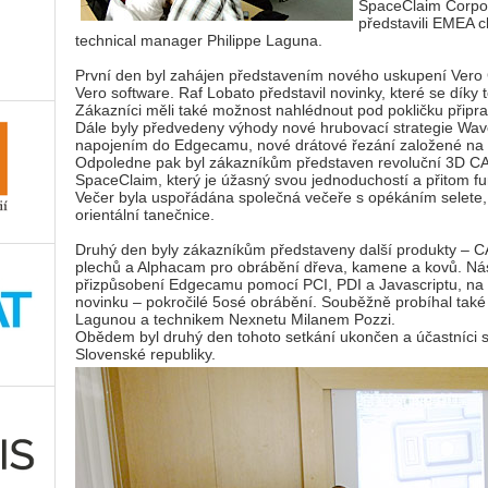
SpaceClaim Corpo
představili EMEA 
technical manager Philippe Laguna.
První den byl zahájen představením nového uskupení Vero G
Vero software. Raf Lobato představil novinky, které se díky
Zákazníci měli také možnost nahlédnout pod pokličku přip
Dále byly předvedeny výhody nové hrubovací strategie Wav
napojením do Edgecamu, nové drátové řezání založené na 
Odpoledne pak byl zákazníkům představen revoluční 3D C
SpaceClaim, který je úžasný svou jednoduchostí a přitom fu
Večer byla uspořádána společná večeře s opékáním selete,
orientální tanečnice.
Druhý den byly zákazníkům představeny další produkty – 
plechů a Alphacam pro obrábění dřeva, kamene a kovů. N
přizpůsobení Edgecamu pomocí PCI, PDI a Javascriptu, na k
novinku – pokročilé 5osé obrábění. Souběžně probíhal ta
Lagunou a technikem Nexnetu Milanem Pozzi.
Obědem byl druhý den tohoto setkání ukončen a účastníci s
Slovenské republiky.