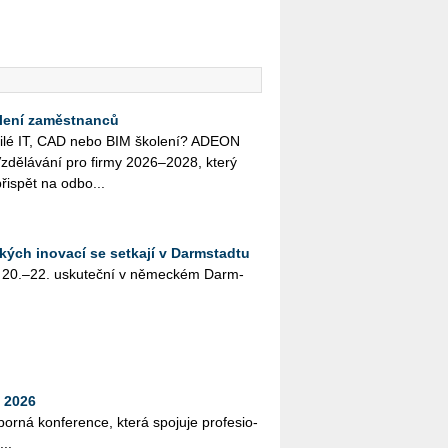
lení zaměstnanců
o­či­lé IT, CAD nebo BIM ško­le­ní? ADEON
zdě­lá­vá­ní pro firmy 2026–2028, který
ři­spět na od­bo...
kých inovací se setkají v Darmstadtu
 20.–22. usku­teč­ní v ně­mec­kém Darm­
 2026
bor­ná kon­fe­ren­ce, která spo­ju­je pro­fe­si­o­
...