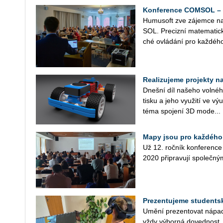
Konference COMSOL – 1
Hu­mu­soft zve zá­jem­ce n
SOL. Pre­ciz­ní ma­te­ma­tic­
ché ovlá­dá­ní pro kaž­dé­ho
Realizujeme projekty na 
Dneš­ní díl na­še­ho vol­né­ho
tisku a jeho vy­u­ži­tí ve v
téma spo­je­ní 3D mo­de...
Mapy jsou pro každého
Už 12. roč­ník kon­fe­ren­c
2020 při­pra­vu­jí spo­leč­ný
Prezentujeme studentské
Umění pre­zen­to­vat ná­pa­dy
vždy vý­bor­ná do­ved­nost