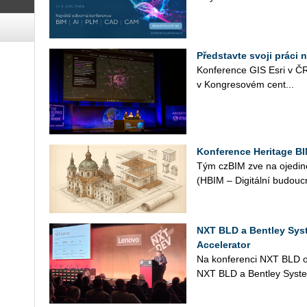
Představte svoji práci 
Kon­fe­ren­ce GIS Esri v ČR
v Kon­gre­so­vém cen­t­...
Konference Heritage BI
Tým czBIM zve na oje­di­ně­
(HBIM – Di­gi­tál­ní bu­douc
NXT BLD a Bentley Sys
Accelerator
Na kon­fe­ren­ci NXT BLD ozná
NXT BLD a Bent­ley Sys­t