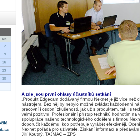
Ne
2
9
16
23
30
A zde jsou první ohlasy účastníků setkání
„Produkt Edgecam dodávaný firmou Nexnet je již více než
nástrojem. Bez něj by nebylo možné zvládat každodenní nár
pracovní i osobní zkušenosti, jak už s produktem, tak i s t
velmi pozitivní. Profesionální přístup techniků hodnotím na 
spolupráce našeho technologického oddělení s firmou Nexne
čilé
doporučit každému, kdo potřebuje vyrábět efektivněji. Oceni
Nexnet pořádá pro uživatele. Získání informací a předávání
ntace
Jiří Koutný, TAJMAC – ZPS