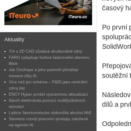
časový ha
Po první 
spoluprá
Aktuality
SolidWor
Trh s 2D CAD zůstává strukturálně silný
FARO vylepšuje funkce laserového skeneru
Blink
Přepojová
Jak Onshape a jeho partneři přinášejí
soutěžní 
inovace díky AI
Více než jen schéma – P&ID jako centrální
zdroj dat
Následova
ENCY Hyper prošel významnou aktualizací
Návrh elektrokola pomocí multifyzikálních
dílů a pr
simulací
Lattice Semiconductor dokončila akvizici AMI
Siemens rozvíjí pracovní postupy založené
Odpolední
na agentní AI