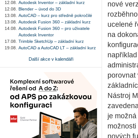
12.08.
Autodesk Inventor – základní kurz
nové verz
12.08.
Blender – úvod do 3D
rozběhnou
13.08.
AutoCAD – kurz pro středně pokročilé
13.08.
Autodesk Fusion 360 – základní kurz
ucelené ř
14.08.
Autodesk Fusion 360 – pro uživatele
na dokona
Autodesk Inventor
17.08.
Trimble SketchUp – základní kurz
konfigura
19.08.
AutoCAD a AutoCAD LT – základní kurz
například
Další akce v kalendáři
administ
porovnat 
základníc
Nástroj M
zavedena 
je možná 
možnosti 
nových fu