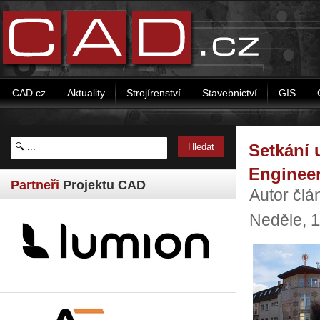
CAD.cz
Aktuality
Strojírenství
Stavebnictví
GIS
Setkání 
Enginee
Partneři
Projektu CAD
Autor člá
Neděle, 1