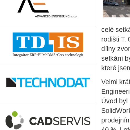
celé setk
rodišti T
dílny zvo
setkání b
které jse
Velmi krá
Engineeri
Úvod byl 
SolidWork
prodejním
40 %. Let