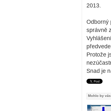
2013.
Odborný 
správně z
Vyhlášení
předvede
Protože 
nezúčastn
Snad je n
Mohlo by vás 