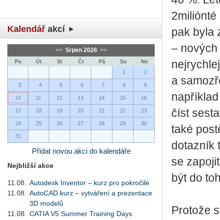
2miliónté
Kalendář
akcí
pak byla 
– nových 
<<
Srpen 2026
>>
Po
Út
St
Čt
Pá
So
Ne
nejrychle
1
2
a samozř
3
4
5
6
7
8
9
napříkla
10
11
12
13
14
15
16
číst sest
17
18
19
20
21
22
23
24
25
26
27
28
29
30
také post
31
dotazník 
Přidat novou akci do kalendáře
se zapoji
Nejbližší akce
být do to
11.08.
Autodesk Inventor – kurz pro pokročilé
11.08.
AutoCAD kurz – vytváření a prezentace
3D modelů
Protože s
11.08.
CATIA V5 Summer Training Days