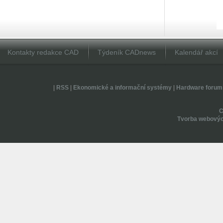
Kontakty redakce CAD
Týdeník CADnews
Kalendář akcí
|
RSS
|
Ekonomické a informační systémy
|
Hardware forum
Tvorba webovýc