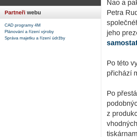
Nao a pak
Petra Rud
Partneři
webu
společnéh
CAD programy 4M
Plánování a řízení výroby
jeho prez
Správa majetku a řízení údržby
samostat
Po této v
přichází 
Po přestá
podobných
z produkc
vhodných 
tiskárnam