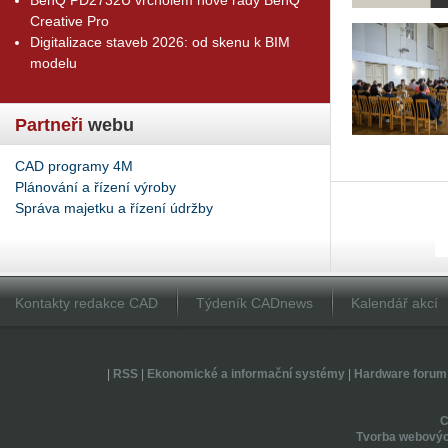
Creative Pro
Digitalizace staveb 2026: od skenu k BIM
modelu
Partneři
webu
CAD programy 4M
Plánování a řízení výroby
Správa majetku a řízení údržby
Kontakty redakce CAD
Týdeník CADnews
Kalendář akcí
|
RSS
|
Ekonomické a informační systémy
|
Hardware forum
Tvorba webovýc