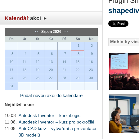
Plugin Sh
shapedi
Kalendář
akcí
<<
Srpen 2026
>>
Po
Út
St
Čt
Pá
So
Ne
Mohlo by vás 
1
2
3
4
5
6
7
8
9
10
11
12
13
14
15
16
17
18
19
20
21
22
23
24
25
26
27
28
29
30
31
Přidat novou akci do kalendáře
Nejbližší akce
10.08.
Autodesk Inventor – kurz iLogic
11.08.
Autodesk Inventor – kurz pro pokročilé
11.08.
AutoCAD kurz – vytváření a prezentace
3D modelů