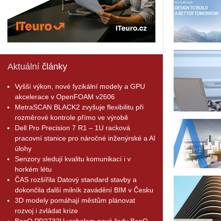
Aktuální
články
Vyšší výkon, nové fyzikální modely a GPU
akcelerace v OpenFOAM v2606
MetraSCAN BLACK2 zvyšuje flexibilitu při
rozměrové kontrole přímo ve výrobě
Dell Pro Precision 7 R1 – 1U racková
pracovní stanice pro náročné inženýrské a AI
úlohy
Senzory sledují kvalitu komunikací i v
horkém létu
ČAS rozšířila Datový standard stavby a
dokončila další milník zavádění BIM v Česku
3D modely pomáhají městům plánovat
rozvoj i zvládat krize
BenQ PD2732U vrcholem nové řady BenQ