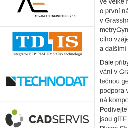
ve vel­ké m
o prv­ní ná
v Grass­ho
me­try­Gy­
cí­ho vzá
a dal­ší­mi
Dále při­b
vá­ní v Gr
teč­nou ge
pod­po­ra
ná kom­po­
Podívejte
jsou glTF