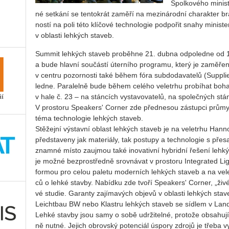
Spol­ko­vé­ho mi­nis­
né se­tká­ní se ten­to­krát za­mě­ří na me­zi­ná­rod­ní cha­rak­te
nos­tí na poli této klí­čo­vé tech­no­lo­gie pod­po­řit snahy mi­nis­ter
v ob­las­ti leh­kých sta­veb.
Sum­mit leh­kých sta­veb pro­běh­ne 21. dubna od­po­led­ne od 1
a bude hlav­ní sou­čás­tí úter­ní­ho pro­gra­mu, který je za­mě­
v cen­t­ru po­zor­nos­ti také během fóra sub­do­da­va­te­lů (Sup­
led­ne. Pa­ra­lel­ně bude během ce­lé­ho ve­letr­hu pro­bí­hat bo
v hale č. 23 – na stán­cích vy­sta­vo­va­te­lů, na spo­leč­ných stán
V pro­sto­ru Spe­a­kers' Cor­ner zde před­ne­sou zá­stup­ci prů­my
téma tech­no­lo­gie leh­kých sta­veb.
Stě­žej­ní vý­stav­ní ob­last leh­kých sta­veb je na ve­letr­hu Han
před­sta­ve­ny jak ma­te­ri­á­ly, tak po­stu­py a tech­no­lo­gie s p
znam­né místo za­ujmou také ino­va­tiv­ní hyb­rid­ní ře­še­ní leh­ký
je možné bez­pro­střed­ně srov­ná­vat v pro­sto­ru In­te­gra­ted Li
for­mou pro celou pa­le­tu mo­der­ních leh­kých sta­veb a na ve­l
ců o lehké stav­by. Na­bíd­ku zde tvoří Spe­a­kers' Cor­ner, „živé“ 
vé stu­die. Ga­ran­ty za­jí­ma­vých ob­je­vů v ob­las­ti leh­kých sta­
Leicht­bau BW nebo Klast­ru leh­kých sta­veb se síd­lem v Land­
Lehké stav­by jsou samy o sobě udr­ži­tel­né, pro­to­že ob­sa­hu­jí j
ně nutné. Je­jich ob­rov­ský po­ten­ci­ál úspo­ry zdro­jů je třeba vy­