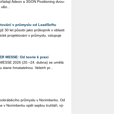
řá­da­jí Adeon a 3GON Po­si­ti­o­ning dvou­
 v&n...
ktování v průmyslu od LeadSoftu
ž 30 let pů­so­bí jako prů­kop­ník v ob­las­ti
ic­ké pro­jek­to­vá­ní v prů­mys­lu, vstu­pu­je
ER MESSE: Od teorie k praxi
R MESSE 2026 (20.–24. dubna) se umělá
­lu stane hma­ta­tel­nou. Ve­letrh pr...
6
o­ob­rá­bě­cí­ho prů­mys­lu v No­rim­ber­ku. Od
e v No­rim­ber­ku opět sejdou truh­lá­ři, vý­