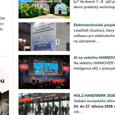
tu? Ve dnech 7.–8. září po­
den­ní prak­tic­ký work­shop
ilé
urz
Elektrotechnické proje
le
Lead­Soft (Suzhou), který ji
soft­wa­ru pro elek­tro­tech­n
na vý­znam­né ...
AI na veletrhu HANNOV
Na ve­letr­hu HAN­NO­VE
in­te­li­gen­ce (AI) v prů­mys
HOLZ-HANDWERK 202
Se­tká­ní ev­rop­ské­ho dře­v
24. do 27. břez­na 2026
s
rob...