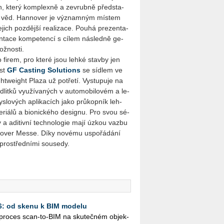
, který kom­plex­ně a ze­vrub­ně před­sta­
ých věd. Han­no­ver je vý­znam­ným mís­tem
e­jich poz­děj­ší re­a­li­za­ce. Pouhá pre­zen­ta­
n­ta­ce kom­pe­ten­cí s cílem ná­sled­ně ge­
ž­nos­ti.
 firem, pro které jsou lehké stav­by jen
ost
GF Cas­ting So­lu­ti­ons
se síd­lem ve
­twei­ght Plaza už po­tře­tí. Vy­stu­pu­je na
­lit­ků vy­u­ží­va­ných v au­to­mo­bi­lo­vém a le­
ys­lo­vých apli­ka­cích jako prů­kop­ník leh­
­ri­á­lů a bi­o­nic­ké­ho de­sig­nu. Pro svou sé­
­by a adi­tiv­ní tech­no­lo­gie mají úzkou vazbu
no­ver Messe. Díky no­vé­mu uspo­řá­dá­ní
pro­střed­ní­mi sou­se­dy.
26: od skenu k BIM modelu
ý pro­ces scan-to-BIM na sku­teč­ném ob­jek­