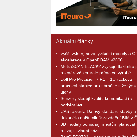
Aktuální
články
Vyšší výkon, nové fyzikální modely a 
akcelerace v OpenFOAM v2606
MetraSCAN BLACK2 zvyšuje flexibilitu p
rozměrové kontrole přímo ve výrobě
Dell Pro Precision 7 R1 – 1U racková
pracovní stanice pro náročné inženýrsk
úlohy
Senzory sledují kvalitu komunikací i v
horkém létu
ČAS rozšířila Datový standard stavby a
dokončila další milník zavádění BIM v 
3D modely pomáhají městům plánovat
rozvoj i zvládat krize
BenQ PD2732U vrcholem nové řady B