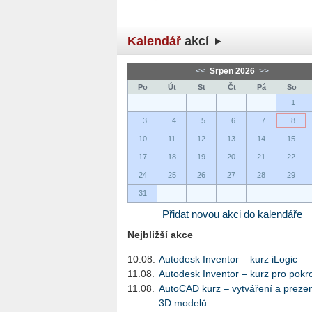
Kalendář
akcí
<<
Srpen 2026
>>
Po
Út
St
Čt
Pá
So
1
3
4
5
6
7
8
10
11
12
13
14
15
17
18
19
20
21
22
24
25
26
27
28
29
31
Přidat novou akci do kalendáře
Nejbližší akce
10.08.
Autodesk Inventor – kurz iLogic
11.08.
Autodesk Inventor – kurz pro pokro
11.08.
AutoCAD kurz – vytváření a preze
3D modelů