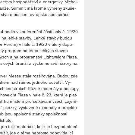
ter­stva hos­po­dář­ství a ener­ge­ti­ky. Vr­chol­
r bran­že. Sum­mit má kromě vý­mě­ny zku­še­
­stva o po­sí­le­ní ev­rop­ské spo­lu­prá­ce
4 hodin v kon­fe­renč­ní části haly č. 19/20
řen na lehké stav­by. Lehké stav­by budou
plier Forum) v hale č. 19/20 v úterý do­po­
­ha­tý pro­gram na téma leh­kých sta­veb
­cích a na pro­stran­ství Li­gh­twei­ght Plaza.
s­lo­vých bran­ží a vý­zku­mu své ná­zo­ry na
­no­ver Messe stále roz­ši­řo­vá­na. Budou zde
ře­sa­hem nad rámec jed­no­ho od­vět­ví. Vý­
ch kon­struk­cí. Různé ma­te­ri­á­ly a po­stu­py
­gh­twei­ght Plaza v hale č. 23, která je plat­
etr­hu mís­tem pro se­tká­vá­ní všech zá­jem­
ukáz­ky, vy­sta­ve­né ex­po­ná­ty a pro­jek­to­
veb jsou spo­leč­né stán­ky spo­leč­nos­ti
shu­tu.
en tolik ma­te­ri­á­lu, kolik je bez­pod­mí­neč­
u­žít, jde o téma na­pros­to od­po­ví­da­jí­cí