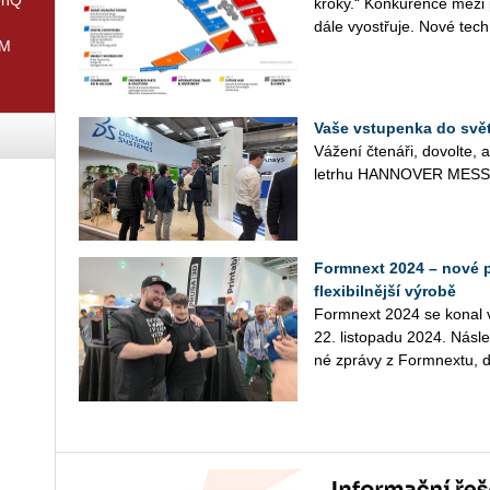
kroky.“ Kon­ku­ren­ce mezi 
dá­le vy­ost­řu­je. Nové tech­n
IM
Vaše vstupenka do svě
Vá­že­ní čte­ná­ři, do­vol­t
letr­hu HAN­NO­VER MESSE, 
Formnext 2024 – nové př
flexibilnější výrobě
Form­next 2024 se konal v
22. lis­to­pa­du 2024. Ná­sle
né zprá­vy z Form­nex­tu, do­