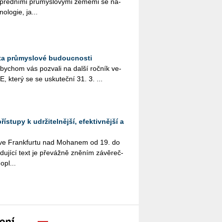
před­ní­mi prů­mys­lo­vý­mi ze­mě­mi se na­
o­lo­gie, ja...
ta průmyslové budoucnosti
e, abychom vás po­zva­li na další roč­ník ve­
který se se usku­teč­ní 31. 3. ...
ístupy k udržitelnější, efektivnější a
e Frank­fur­tu nad Mo­ha­nem od 19. do
­du­jí­cí text je pře­váž­ně zně­ním zá­vě­reč­
pl­...