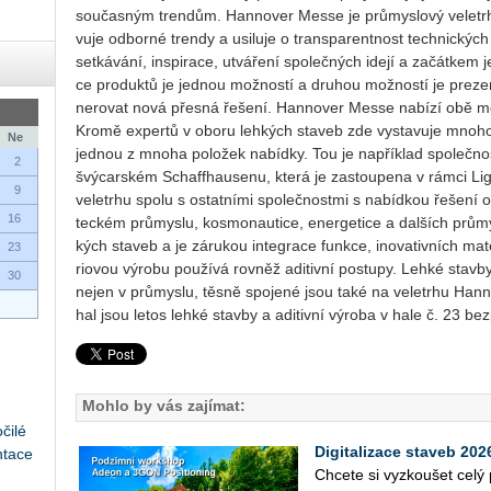
sou­čas­ným tren­dům. Han­no­ver Messe je prů­mys­lo­vý ve­letrh
vu­je od­bor­né tren­dy a usi­lu­je o transpa­rent­nost tech­nic­k
se­tká­vá­ní, in­spi­ra­ce, utvá­ře­ní spo­leč­ných idejí a za­čát­kem j
ce pro­duk­tů je jed­nou mož­nos­tí a dru­hou mož­nos­tí je pre­ze
ne­ro­vat nová přes­ná ře­še­ní. Han­no­ver Messe na­bí­zí obě mo
Kromě ex­per­tů v oboru leh­kých sta­veb zde vy­sta­vu­je mnoho
Ne
jed­nou z mnoha po­lo­žek na­bíd­ky. Tou je na­pří­klad spo­leč­n
2
švý­car­ském Scha­f­fhause­nu, která je za­stou­pe­na v rámci Li­gh
9
ve­letr­hu spolu s ostat­ní­mi spo­leč­nost­mi s na­bíd­kou ře­še­ní od
16
tec­kém prů­mys­lu, kos­mo­nau­ti­ce, ener­ge­ti­ce a dal­ších prů­m
kých sta­veb a je zá­ru­kou in­te­gra­ce funk­ce, ino­va­tiv­ních ma­te
23
ri­o­vou vý­ro­bu po­u­ží­vá rov­něž adi­tiv­ní po­stu­py. Lehké stav
30
nejen v prů­mys­lu, těsně spo­je­né jsou také na ve­letr­hu Han­
hal jsou letos lehké stav­by a adi­tiv­ní vý­ro­ba v hale č. 23 bez­
Mohlo by vás zajímat:
čilé
Digitalizace staveb 20
ntace
Chce­te si vy­zkou­šet cel