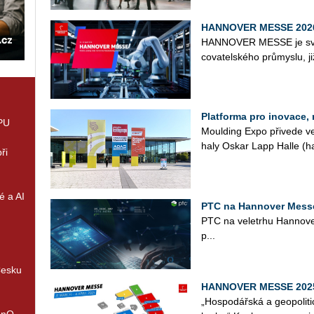
HANNOVER MESSE 2026 
HAN­NO­VER MESSE je svě­to­
co­va­tel­ské­ho prů­mys­lu, j
Platforma pro inovace,
GPU
Moul­ding Expo při­ve­de v
haly Oskar Lapp Halle (hala
ři
é a AI
PTC na Hannover Messe
PTC na ve­letr­hu Han­no­ve
p...
Česku
HANNOVER MESSE 2025 (
„Hospodářská a geopoliti
enQ