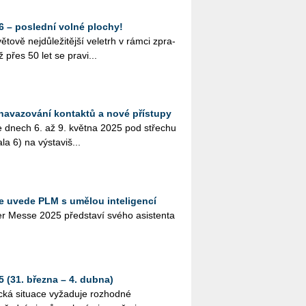
– poslední volné plochy!
vě nej­dů­le­ži­těj­ší ve­letrh v rámci zpra­
iž přes 50 let se pra­vi­...
 navazování kontaktů a nové přístupy
e dnech 6. až 9. květ­na 2025 pod stře­chu
 6) na vý­sta­viš­...
 uvede PLM s umělou inteligencí
r Messe 2025 před­sta­ví svého asi­s­ten­ta
31. března – 4. dubna)
cká situace vyžaduje rozhodné