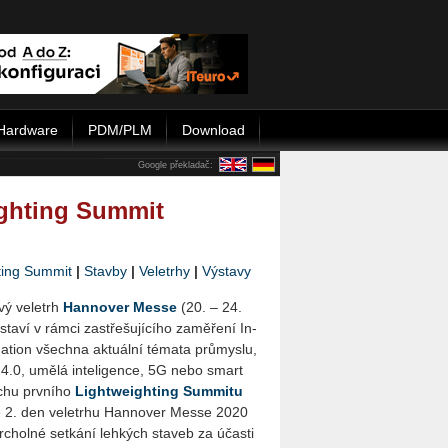
Hardware
PDM/PLM
Download
Google překladač:
ghting Summit
ting Summit
|
Stavby
|
Veletrhy
|
Výstavy
­vý ve­letrh
Han­no­ver Messe
(20. – 24.
­ví v rámci za­střešu­jí­cí­ho za­mě­ře­ní In­
ati­on všech­na ak­tu­ál­ní té­ma­ta prů­mys­lu,
 4.0, umělá in­te­li­gen­ce, 5G nebo smart
­chu prv­ní­ho
Li­gh­twei­ghting Summitu
 2. den ve­letr­hu Han­no­ver Messe 2020
­chol­né se­tká­ní leh­kých sta­veb za účas­ti