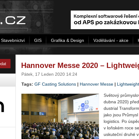
Stavebnictví
GIS
Grafika & Design
Vzdělávání - akce
Hannover Messe 2020 – Lightwei
Pátek, 17 Leden 2020 14:24
Tags:
GF Cas­ting So­lu­ti­ons
|
Hannover Messe
|
Lightweigh
Svě­to­vý prů­mys­lo
dubna 2020) před­sta
dustrial Trans­for­m
jako jsou Prů­my­sl
lo­gis­tics. Po úspě
v loňském roce se
usku­teč­ní druhé vr