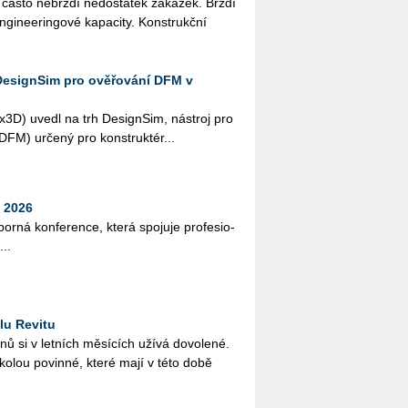
 často ne­brz­dí ne­do­sta­tek za­ká­zek. Brzdí
­gi­nee­rin­go­vé ka­pa­ci­ty. Kon­strukč­ní
DesignSim pro ověřování DFM v
­3D) uvedl na trh De­sign­Sim, ná­stroj pro
i (DFM) ur­če­ný pro kon­struk­té­r...
 2026
bor­ná kon­fe­ren­ce, která spo­ju­je pro­fe­si­o­
...
lu Revitu
­nů si v let­ních mě­sí­cích užívá do­vo­le­né.
ško­lou po­vin­né, které mají v této době