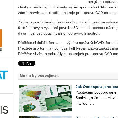
stro­jů pro opra­vu. 
člán­ky s ná­sle­du­jí­cí­mi té­ma­ty: výběr správ­né­ho CAD for­m
záměr ná­vr­hu a po­kro­či­lé ná­stro­je pro opra­vu CAD mo­de­lu.
Za­tím­co první člá­nek píše o šesti dů­vo­dech, proč se vy­hn
úplné opra­vy a vy­la­dě­ní po­vrchu 3D mo­de­lu po­mo­cí ná­stro­
dá­vá mož­nos­ti po­u­ži­tí dalších oprav­ných ná­stro­jů.
Pře­čtě­te si další in­for­ma­ce o vý­bě­ru správ­nýchCAD for­má­
Pře­čtě­te si o tom, jak pomůže Full Re­pair znovu zís­kat zám
Pře­čtě­te si více o po­kro­či­lých ná­stro­jích pro opra­vu CAD mo
Mohlo by vás zajímat:
Jak Onshape a jeho part
Po­čí­ta­čem pod­po­ro­va­né 
Sta­tic­ké, ruční mo­de­lo­vá­
in­te­li­gent­...