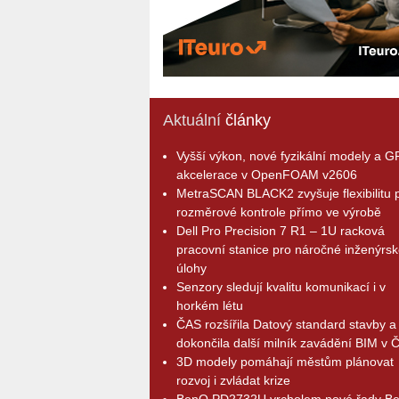
Aktuální
články
Vyšší výkon, nové fyzikální modely a 
akcelerace v OpenFOAM v2606
MetraSCAN BLACK2 zvyšuje flexibilitu p
rozměrové kontrole přímo ve výrobě
Dell Pro Precision 7 R1 – 1U racková
pracovní stanice pro náročné inženýrsk
úlohy
Senzory sledují kvalitu komunikací i v
horkém létu
ČAS rozšířila Datový standard stavby a
dokončila další milník zavádění BIM v 
3D modely pomáhají městům plánovat
rozvoj i zvládat krize
BenQ PD2732U vrcholem nové řady B