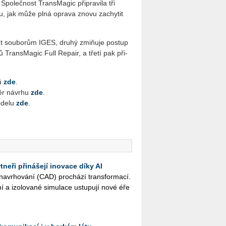
Spo­leč­nost TransMa­gic při­pra­vi­la tři
á­tu, jak může plná opra­va znovu za­chy­tit
out sou­bo­rům IGES, druhý zmiňuje po­stup
jů TransMa­gic Full Re­pair, a třetí pak při­
tů
zde
.
ěr ná­vr­hu
zde
.
­de­lu
zde
.
neři přinášejí inovace díky AI
na­vr­ho­vá­ní (CAD) pro­chá­zí trans­for­ma­cí.
ní a izo­lo­va­né si­mu­la­ce ustu­pu­jí nové éře