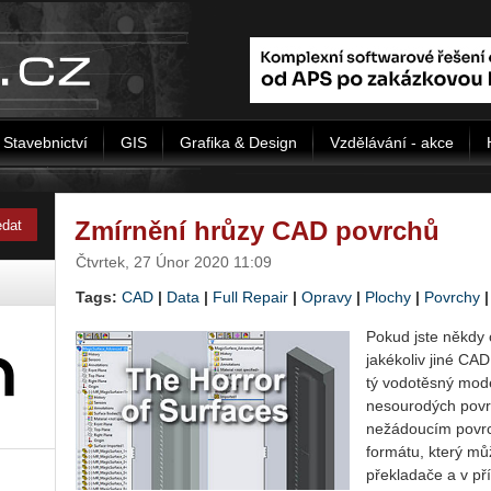
Stavebnictví
GIS
Grafika & Design
Vzdělávání - akce
Zmírnění hrůzy CAD povrchů
Čtvrtek, 27 Únor 2020 11:09
Tags:
CAD
|
Data
|
Full Repair
|
Opravy
|
Plochy
|
Povrchy
Pokud jste někdy o
ja­ké­ko­liv jiné CAD
tý vo­do­těs­ný mode
ne­sou­ro­dých po­v
ne­žá­dou­cím po­vr
for­má­tu, který mů­ž
pře­kla­da­če a v pří