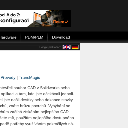
Hardware
PDM/PLM
Download
Google překladač:
|
Převody
|
TransMagic
te­vře­li sou­bor CAD v So­li­dworks nebo
 apli­ka­ci a tam, kde jste oče­ká­va­li jed­no­li­
l jste našli de­sít­ky nebo do­kon­ce stov­ky
rchů, znáte hrůzu po­vrchů. Vy­hý­bá­ní se
chům za­čí­ná zís­ká­ním nej­lep­ší­ho CAD
e­te mít, po­u­ži­tím nej­lep­ší­ho do­stup­né­ho
­pa­dě po­tře­by vy­u­ží­vá­ním po­kro­či­lých ná­