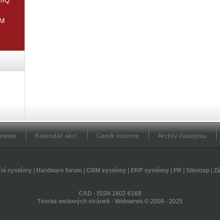
IM
Dnews
Kalendář akcí
Ceník inzerce
Archív časopisu
ční systémy
|
Hardware forum
|
CRM systémy
|
ERP systémy
|
PR
|
Sitemap
|
Zá
CAD
- ISSN 1802-6168
Tvorba webových stránek
- Webservis © 2009 - 2025