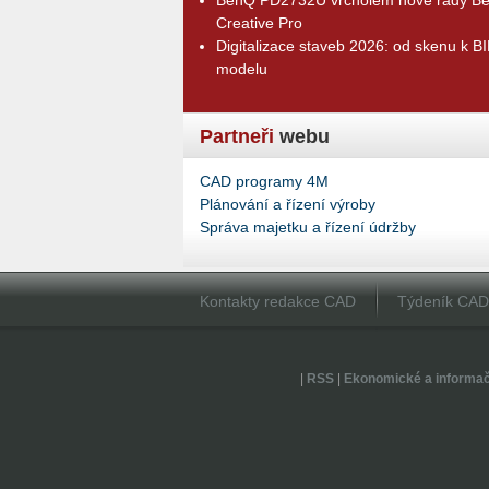
Creative Pro
Digitalizace staveb 2026: od skenu k B
modelu
Partneři
webu
CAD programy 4M
Plánování a řízení výroby
Správa majetku a řízení údržby
Kontakty redakce CAD
Týdeník CA
|
RSS
|
Ekonomické a informa