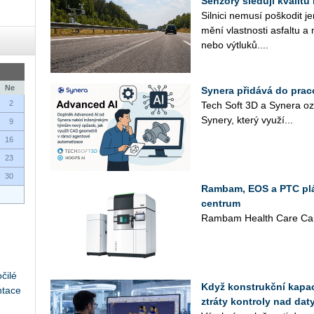
Senzory sledují kvalitu
Sil­ni­ci ne­mu­sí po­ško­dit 
mění vlast­nos­ti as­fal­tu a 
nebo vý­tlu­ků....
Ne
Synera přidává do prac
2
Tech Soft 3D a Sy­ne­ra oz
Sy­ne­ry, který vy­u­ží...
9
16
23
30
Rambam, EOS a PTC plán
centrum
Rambam Health Care Cam
čilé
Když konstrukční kapaci
ntace
ztráty kontroly nad daty