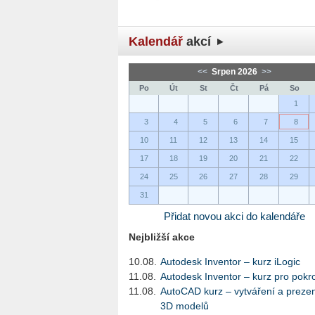
Kalendář
akcí
<<
Srpen 2026
>>
Po
Út
St
Čt
Pá
So
1
3
4
5
6
7
8
10
11
12
13
14
15
17
18
19
20
21
22
24
25
26
27
28
29
31
Přidat novou akci do kalendáře
Nejbližší akce
10.08.
Autodesk Inventor – kurz iLogic
11.08.
Autodesk Inventor – kurz pro pokro
11.08.
AutoCAD kurz – vytváření a preze
3D modelů