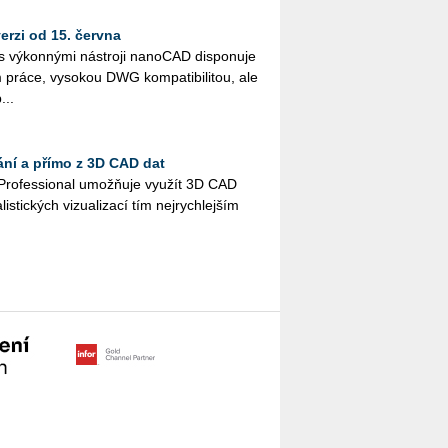
rzi od 15. června
vý­kon­ný­mi ná­stro­ji na­no­CAD dis­po­nu­je
ráce, vy­so­kou DWG kom­pa­ti­bi­li­tou, ale
...
ání a přímo z 3D CAD dat
Pro­fes­si­o­nal umož­ňuje vy­u­žít 3D CAD
lis­tic­kých vi­zu­a­li­za­cí tím nej­rych­lej­ším