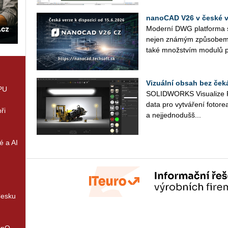
nanoCAD V26 v české ve
Mo­der­ní DWG plat­for­ma s 
nejen zná­mým způ­so­bem p
také množ­stvím mo­du­lů p
Vizuální obsah bez ček
GPU
SO­LID­WORKS Vi­su­a­li­ze 
data pro vy­tvá­ře­ní fo­to­re­a­
ři
a nej­jed­no­duš­š...
é a AI
Česku
enQ