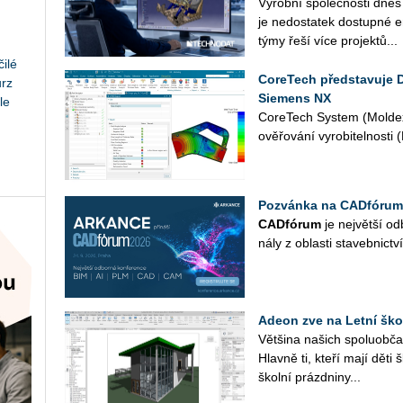
Vý­rob­ní spo­leč­nos­ti dnes
je ne­do­sta­tek do­stup­né en
týmy řeší více pro­jek­tů...
ilé
CoreTech představuje 
urz
Siemens NX
le
Co­re­Tech Sys­tem (Mol­dex
ově­řo­vá­ní vy­ro­bi­tel­nos­t
Pozvánka na CADfórum
CAD­fó­rum
je nej­vět­ší od­
ná­ly z ob­las­ti sta­veb­nic­tví
Adeon zve na Letní ško
Vět­ši­na na­šich spo­lu­ob­ča
Hlav­ně ti, kteří mají děti 
škol­ní prázd­ni­ny...