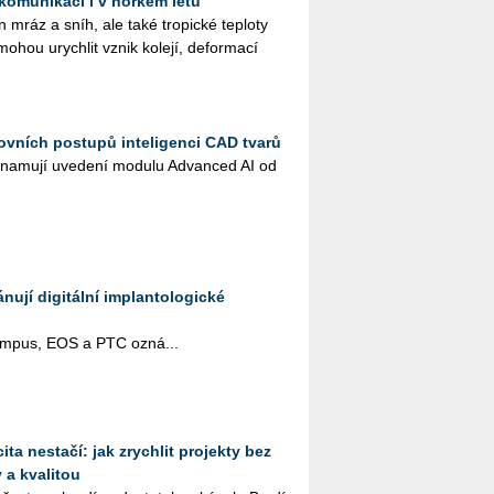
 komunikací i v horkém létu
jen mráz a sníh, ale také tro­pic­ké tep­lo­ty
mohou urych­lit vznik ko­le­jí, de­for­ma­cí
ovních postupů inteligenci CAD tvarů
na­mu­jí uve­de­ní mo­du­lu Advan­ced AI od
ují digitální implantologické
pus, EOS a PTC ozná­...
ta nestačí: jak zrychlit projekty bez
 a kvalitou