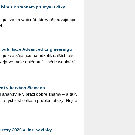
eckém a obranném průmyslu díky
­gu zve na webi­nář, který při­pra­vu­je spo­
i...
a publikace Advanced Engineeringu
­gu zve zá­jem­ce na ně­ko­lik dal­ších akcí
 Nej­pr­ve malé ohléd­nu­tí – série webi­ná­řů
yní v barvách Siemens
­ní ana­lý­zy je v praxi dobře známý – a taky
na rych­lost cel­kem pro­ble­ma­tic­ký. Nejde
ustry 2026 a jiné novinky