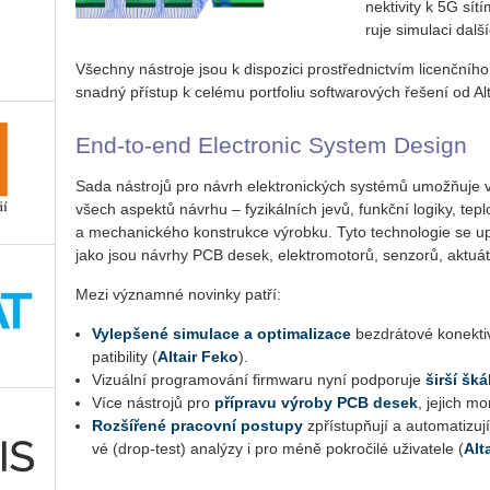
nek­ti­vi­ty k 5G sí
ru­je si­mu­la­ci dal­
Všech­ny ná­stro­je jsou k dis­po­zi­ci pro­střed­nic­tvím li­cenč­ní­
snad­ný pří­stup k ce­lé­mu port­fo­liu soft­wa­ro­vých ře­še­ní od Al­
End-to-end Electro­nic Sys­tem De­sign
Sada ná­stro­jů pro návrh elek­tro­nic­kých sys­té­mů umožňuje vý
všech aspek­tů ná­vr­hu – fy­zi­kál­ních jevů, funkč­ní lo­gi­ky, tep­lo
a me­cha­nic­ké­ho kon­struk­ce vý­rob­ku. Tyto tech­no­lo­gie se u
jako jsou ná­vrhy PCB desek, elek­tro­mo­to­rů, sen­zo­rů, ak­tu­á­t
Mezi vý­znam­né no­vin­ky patří:
Vy­lep­še­né si­mu­la­ce a op­ti­ma­li­za­ce
bez­drá­to­vé ko­nek­ti
pa­ti­bi­li­ty (
Al­tair Feko
).
Vi­zu­ál­ní pro­gra­mo­vá­ní fir­m­wa­ru nyní pod­po­ru­je
širší škál
Více ná­stro­jů pro
pří­pra­vu vý­ro­by PCB desek
, je­jich mo
Roz­ší­ře­né pra­cov­ní po­stu­py
zpří­stupňují a au­to­ma­ti­zu­jí
vé (drop-test) ana­lý­zy i pro méně po­kro­či­lé uži­va­te­le (
Al­