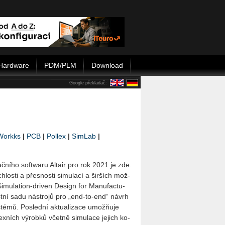
Hardware
PDM/PLM
Download
Google překladač:
Workks
|
PCB
|
Pollex
|
SimLab
|
­ní­ho soft­wa­ru Al­tair pro rok 2021 je zde.
los­ti a přes­nos­ti si­mu­la­cí a šir­ších mož­
 Si­mu­lati­on-dri­ven De­sign for Ma­nu­factu­
ust­ní sadu ná­stro­jů pro „end-to-end“ návrh
­té­mů. Po­sled­ní ak­tu­a­li­za­ce umožňuje
­ních vý­rob­ků včet­ně si­mu­la­ce je­jich ko­