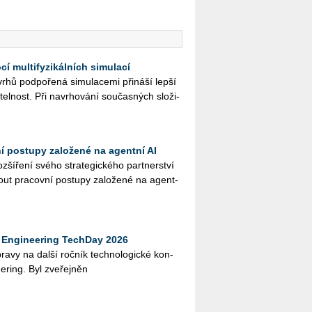
í multifyzikálních simulací
hů pod­po­ře­ná si­mu­la­ce­mi při­ná­ší lepší
­tel­nost. Při na­vr­ho­vá­ní sou­čas­ných slo­ži­
ní postupy založené na agentní AI
ší­ře­ní svého stra­te­gic­ké­ho part­ner­ství
ut pra­cov­ní po­stu­py za­lo­že­né na agent­
Engineering TechDay 2026
­pra­vy na další roč­ník tech­no­lo­gic­ké kon­
e­ring. Byl zve­řej­něn