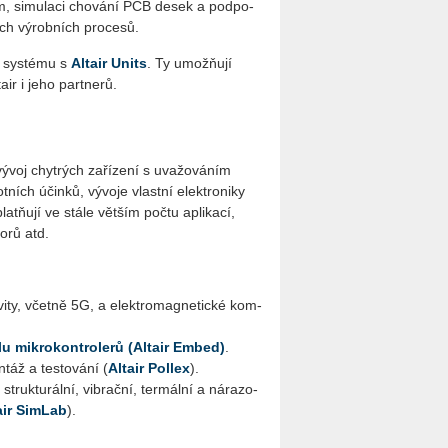
tím, si­mu­la­ci cho­vá­ní PCB desek a pod­po­
ších vý­rob­ních pro­ce­sů.
ho sys­té­mu s
Al­tair Units
. Ty umožňují
tair i jeho part­ne­rů.
voj chyt­rých za­ří­ze­ní s uva­žo­vá­ním
t­ních účin­ků, vý­vo­je vlast­ní elek­tro­ni­ky
platňují ve stále vět­ším počtu apli­ka­cí,
o­rů atd.
­vi­ty, včet­ně 5G, a elek­tro­mag­ne­tic­ké kom­
u mi­k­ro­kon­t­ro­le­rů (Al­tair Embed)
.
n­táž a tes­to­vá­ní (
Al­tair Pollex
).
 struk­tu­rál­ní, vib­rač­ní, ter­mál­ní a ná­ra­zo­
tair SimLab
).