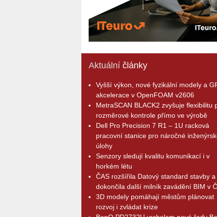
Aktuální
články
Vyšší výkon, nové fyzikální modely a 
akcelerace v OpenFOAM v2606
MetraSCAN BLACK2 zvyšuje flexibilitu p
rozměrové kontrole přímo ve výrobě
Dell Pro Precision 7 R1 – 1U racková
pracovní stanice pro náročné inženýrsk
úlohy
Senzory sledují kvalitu komunikací i v
horkém létu
ČAS rozšířila Datový standard stavby a
dokončila další milník zavádění BIM v 
3D modely pomáhají městům plánovat
rozvoj i zvládat krize
BenQ PD2732U vrcholem nové řady B