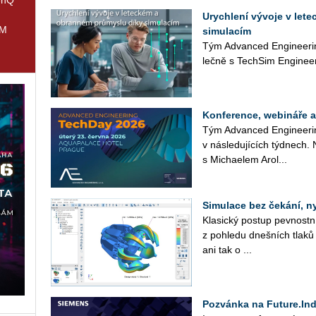
Urychlení vývoje v let
IM
simulacím
Tým Advan­ced En­gi­nee­rin
leč­ně s Tech­Si­m Engineer
Konference, webináře 
Tým Advan­ced En­gi­nee­rin
v ná­sle­du­jí­cích týd­nech.
s Mi­cha­e­lem Arol...
Simulace bez čekání, n
Kla­sic­ký po­stup pev­nost
z po­hle­du dneš­ních tlaků 
ani tak o ...
Pozvánka na Future.Ind