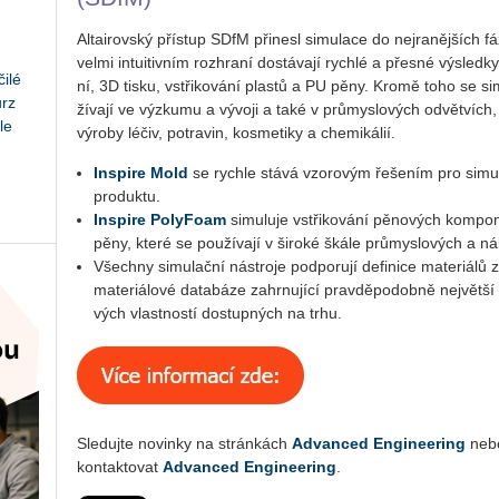
Al­tai­rov­ský pří­stup SDfM při­ne­sl si­mu­la­ce do nej­ra­něj­ších f
velmi in­tu­i­tiv­ním roz­hra­ní do­stá­va­jí rych­lé a přes­né vý­sled­ky s
ilé
ní, 3D tisku, vstři­ko­vá­ní plas­tů a PU pěny. Kromě toho se si­mu­l
urz
ží­va­jí ve vý­zku­mu a vý­vo­ji a také v prů­mys­lo­vých od­vět­vích
le
vý­ro­by léčiv, po­tra­vin, kos­me­ti­ky a che­mi­ká­lií.
In­spi­re Mold
se rych­le stává vzo­ro­vým ře­še­ním pro si­mu­la
pro­duk­tu.
In­spi­re Po­ly­Fo­am
si­mu­lu­je vstři­ko­vá­ní pě­no­vých kom­po
pěny, které se po­u­ží­va­jí v ši­ro­ké škále prů­mys­lo­vých a ná­
Všech­ny si­mu­lač­ní ná­stro­je pod­po­ru­jí de­fi­ni­ce ma­te­ri­á­lů 
ma­te­ri­á­lo­vé da­ta­bá­ze za­hr­nu­jí­cí prav­dě­po­dob­ně nej­vět­ší
vých vlast­nos­tí do­stup­ných na trhu.
Sle­duj­te no­vin­ky na strán­kách
Advan­ced En­gi­nee­ring
neb
kon­tak­to­vat
Advanced Engineering
.