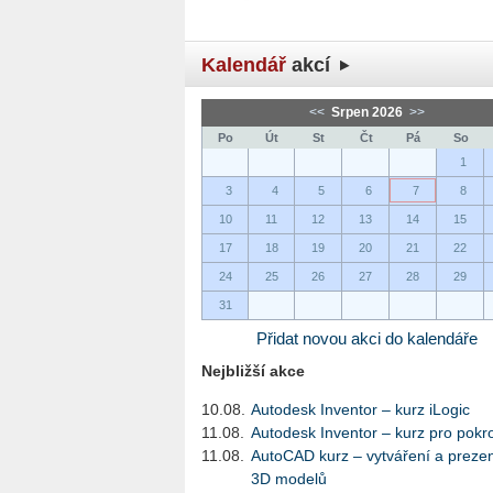
Kalendář
akcí
<<
Srpen 2026
>>
Po
Út
St
Čt
Pá
So
1
3
4
5
6
7
8
10
11
12
13
14
15
17
18
19
20
21
22
24
25
26
27
28
29
31
Přidat novou akci do kalendáře
Nejbližší akce
10.08.
Autodesk Inventor – kurz iLogic
11.08.
Autodesk Inventor – kurz pro pokro
11.08.
AutoCAD kurz – vytváření a preze
3D modelů