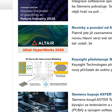
In­te­gra­ce soft­wa­ro­vé spo­
ka Sie­mens po­kra­ču­je. Sie
něj­ší hráč na poli ...
Novinky a pozvání od 
Pa­tr­ně jste již za­zna­me­na
novou hlav­ní verzi své si­
tair uvádí, že
Keysight představuje 3
Key­sight Tech­no­lo­gies pře
nový pří­růs­tek do svého port
Siemens kupuje ASTER
Sie­mens kou­pil ASTER Tec
bý­va­jí­cí se tes­to­vá­ním
(PCBA) a vý­vo­jem soft­wa­r