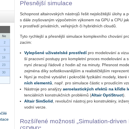
Přes­něj­ší si­mu­la­ce
Schop­nost al­tai­rov­ských ná­stro­jů řešit nej­slo­ži­těj­ší úlohy a po­
s dále zvy­šo­va­ným vý­po­čet­ním vý­ko­nem na GPU a CPU jak u
v pro­stře­dí pri­vát­ních, ve­řej­ných či hyb­rid­ních clou­dů.
Tyto rych­lej­ší a přes­něj­ší si­mu­la­ce kom­plex­ní­ho cho­vá­ní pro­
Ne
za­cím:
2
9
Vy­lep­še­né uži­va­tel­ské pro­stře­dí
pro mo­de­lo­vá­ní a vi­zu­
16
ší pra­cov­ní po­stu­py pro kom­plet­ní pro­ces mo­de­lo­vá­ní a 
nyní zkra­cu­jí řá­do­vě z hodin až na mi­nu­ty. Přes­nost mo­de­lo
23
zejmé­na díky so­fis­ti­ko­va­něj­ším a re­a­lis­tič­těj­ším re­pre­zen­
30
Nyní je možné vy­tvá­řet i po­kro­či­lé fy­zi­kál­ní mo­de­ly, které 
ních ele­men­tů
, např. pro si­mu­la­ce čás­tic v prou­dí­cím vz
Ná­stro­je pro ana­lý­zy
ae­ro­elas­tic­kých efek­tů na kří­d­le le
ten­ci­ál­ních kon­strukč­ních pro­blé­mů (
Al­tair Op­tiStruct
).
Al­tair Sim­So­lid
, re­vo­luč­ní ná­stroj pro kon­struk­té­ry, in­že­
vod­ní verze.
čilé
ntace
Roz­ší­ře­né mož­nos­ti „Si­mu­lati­on-dri­ve
(SDfM)“