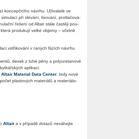
ází kon­cepč­ní­ho ná­vr­hu. Uži­va­te­lé ve
i­mu­la­cí při slé­vá­ní, li­so­vá­ní, pro­tla­čo­vá­
ač­ní ře­še­ní od Al­tair stále čas­tě­ji po­u­
, která pro­du­ku­jí velké ob­je­my – včet­ně
­ci vstři­ko­vá­ní v ra­ných fá­zích ná­vr­hu
­nen­tů, desek z tuhé pěny a po­ly­u­re­ta­no­vé
byt­kář­ských apli­ka­cí.
z
Altair Ma­te­rial Data Cen­ter
, tedy nové
 počet plas­to­vých ma­te­ri­á­lů a ma­te­ri­á­lo­
o
Al­tair
a v pří­pa­dě do­ta­zů ne­vá­hej­te