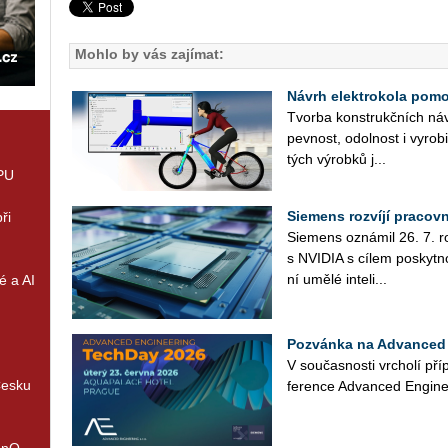
Mohlo by vás zajímat:
Návrh elektrokola pomoc
Tvor­ba kon­strukč­ních ná­vr
pev­nost, odol­nost i vy­ro­bi
tých vý­rob­ků j...
GPU
Siemens rozvíjí pracov
ři
Sie­mens ozná­mil 26. 7. roz­
s NVI­DIA s cílem po­skyt­no
ní umělé in­te­li­...
é a AI
Pozvánka na Advanced 
V sou­čas­nos­ti vr­cho­lí pří
Česku
fe­ren­ce Advan­ced En­gi­ne
enQ