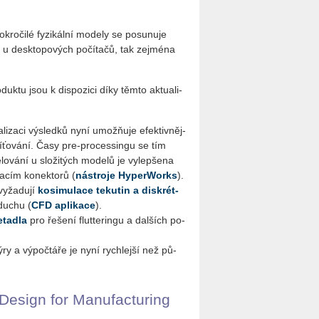
kro­či­lé fy­zi­kál­ní mo­de­ly se po­su­nu­je
 desk­to­po­vých po­čí­ta­čů, tak zejmé­na
duk­tu jsou k dis­po­zi­ci díky těmto ak­tu­a­li­
a­li­za­ci vý­sled­ků nyní umožňuje efek­tiv­něj­
sí­ťo­vá­ní. Časy pre-pro­ces­sin­gu se tím
­vá­ní u slo­ži­tých mo­de­lů je vy­lep­še­na
ta­cím ko­nek­to­rů (
ná­stro­je Hy­perWorks
).
vy­ža­du­jí
ko­si­mu­la­ce te­ku­tin a dis­krét­
du­chu (
CFD apli­ka­ce
).
­ta­dla
pro ře­še­ní flut­te­rin­gu a dal­ších po­
ný­ry a vý­po­čtá­ře je nyní rych­lej­ší než pů­
n De­sign for Ma­nu­factu­ring