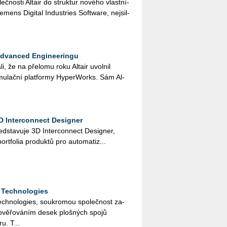
leč­nos­ti Al­tair do struk­tur no­vé­ho vlast­ní­
­mens Di­gi­tal In­dustries Soft­ware, nej­sil­
Advanced Engineeringu
­li, že na pře­lo­mu roku Al­tair uvol­nil
mu­lač­ní plat­for­my Hy­perWorks. Sám Al­
D Interconnect Designer
d­sta­vu­je 3D In­ter­con­nect De­signer,
­fo­lia pro­duk­tů pro au­to­ma­ti­z...
 Technologies
h­no­lo­gies, sou­kro­mou spo­leč­nost za­
 a ově­řo­vá­ním desek ploš­ných spojů
u. T...