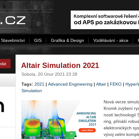
Stavebnictví
GIS
Grafika & Design
Vzdělávání - akce
Altair Simulation 2021
Sobota, 20 Únor 2021 23:28
Tags:
2021
|
Advanced Engineering
|
Altair
|
FEKO
|
Hyper
Simulation
Nová verze si­mu­lač
Kromě zvý­še­ní rych­
nos­tí tech­no­lo­gií
ring, při­ná­ší ro­b
elek­tro­nic­kých sys
vývoj velmi kom­plex