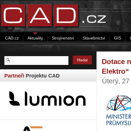
CAD.cz
Aktuality
Strojírenství
Stavebnictví
GIS
Dotace n
Elektro“
Partneři
Projektu CAD
Úterý, 2