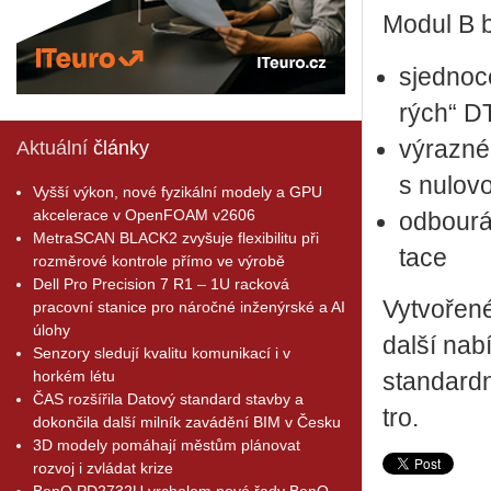
Modul B by
sjed­no­c
rých“ DT
vý­raz­né
Aktuální
články
s nu­lo­vo
Vyšší výkon, nové fyzikální modely a GPU
akcelerace v OpenFOAM v2606
od­bou­rá
MetraSCAN BLACK2 zvyšuje flexibilitu při
ta­ce
rozměrové kontrole přímo ve výrobě
Dell Pro Precision 7 R1 – 1U racková
Vy­tvo­ře­
pracovní stanice pro náročné inženýrské a AI
úlohy
další na­bí
Senzory sledují kvalitu komunikací i v
horkém létu
stan­dard­n
ČAS rozšířila Datový standard stavby a
tro.
dokončila další milník zavádění BIM v Česku
3D modely pomáhají městům plánovat
rozvoj i zvládat krize
BenQ PD2732U vrcholem nové řady BenQ