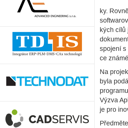
ky. Rov­ně
soft­wa­ro­
kých cílů j
do­ku­men­t
spo­je­ní s
ce zná­mé­
Na pro­jek
byla po­dá
pro­gra­mu
Výzva Apli
je pro ino­
Před­mě­tem