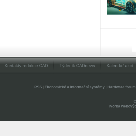
Kontakty redakce CAD
Týdeník CADnews
Kalendář akcí
|
RSS
|
Ekonomické a informační systémy
|
Hardware forum
Tvorba webovýc