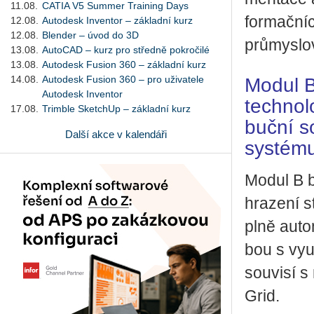
11.08.
CATIA V5 Summer Training Days
for­mač­ní
12.08.
Autodesk Inventor – základní kurz
12.08.
Blender – úvod do 3D
prů­mys­lo­
13.08.
AutoCAD – kurz pro středně pokročilé
13.08.
Autodesk Fusion 360 – základní kurz
14.08.
Autodesk Fusion 360 – pro uživatele
Modul B 
Autodesk Inventor
tech­no­l
17.08.
Trimble SketchUp – základní kurz
buč­ní so
Další akce v kalendáři
sys­té­m
Modul B by
hra­ze­ní s
plně au­to­
bou s vy­u
sou­vi­sí 
Grid.