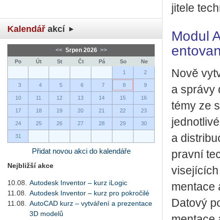
ji­te­le te
Kalendář
akcí
Modul A 
en­to­va­
<<
Srpen 2026
>>
Po
Út
St
Čt
Pá
So
Ne
Nově vy­tvo
1
2
3
4
5
6
7
8
9
a sprá­vy 
10
11
12
13
14
15
16
témy ze st
17
18
19
20
21
22
23
jed­not­li­
24
25
26
27
28
29
30
a dis­tri­b
31
Přidat novou akci do kalendáře
prav­ní tec
Nejbližší akce
vi­se­jí­c
10.08.
Autodesk Inventor – kurz iLogic
men­ta­ce a
11.08.
Autodesk Inventor – kurz pro pokročilé
Da­to­vý p
11.08.
AutoCAD kurz – vytváření a prezentace
3D modelů
men­ta­ce a