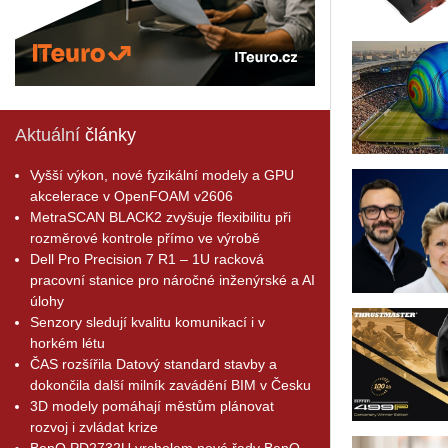
Aktuální
články
Vyšší výkon, nové fyzikální modely a GPU
akcelerace v OpenFOAM v2606
MetraSCAN BLACK2 zvyšuje flexibilitu při
rozměrové kontrole přímo ve výrobě
Dell Pro Precision 7 R1 – 1U racková
pracovní stanice pro náročné inženýrské a AI
úlohy
Senzory sledují kvalitu komunikací i v
horkém létu
ČAS rozšířila Datový standard stavby a
dokončila další milník zavádění BIM v Česku
3D modely pomáhají městům plánovat
rozvoj i zvládat krize
BenQ PD2732U vrcholem nové řady BenQ