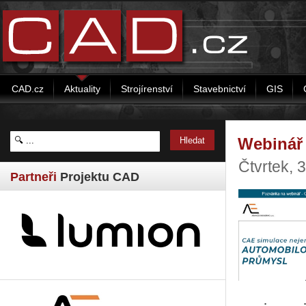
CAD.cz
Aktuality
Strojírenství
Stavebnictví
GIS
Webinář
Čtvrtek, 
Partneři
Projektu CAD