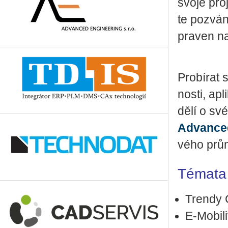
svoje pro­j
te po­zvá­
pra­ven n
Pro­bí­rat 
nos­ti, apl
dě­lí o své
Advan­ced
vé­ho prů­
Té­ma­ta
Tren­dy C
E-Mo­bi­li