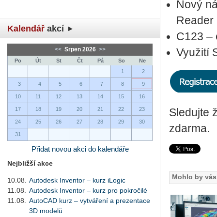
Nový ná­
Rea­der 
Kalendář
akcí
C123 – efe
<<
Srpen 2026
>>
Vy­u­ži­t
Po
Út
St
Čt
Pá
So
Ne
1
2
3
4
5
6
7
8
9
10
11
12
13
14
15
16
17
18
19
20
21
22
23
Sle­duj­te 
24
25
26
27
28
29
30
zdar­ma.
31
Přidat novou akci do kalendáře
Nejbližší akce
Mohlo by vás 
10.08.
Autodesk Inventor – kurz iLogic
11.08.
Autodesk Inventor – kurz pro pokročilé
11.08.
AutoCAD kurz – vytváření a prezentace
3D modelů