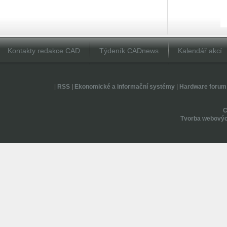
Kontakty redakce CAD
Týdeník CADnews
Kalendář akcí
|
RSS
|
Ekonomické a informační systémy
|
Hardware forum
Tvorba webovýc