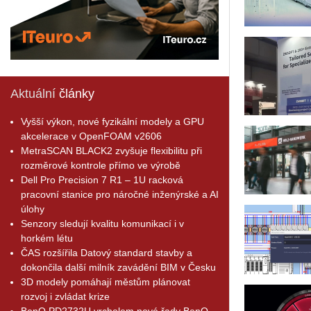
Aktuální
články
Vyšší výkon, nové fyzikální modely a GPU
akcelerace v OpenFOAM v2606
MetraSCAN BLACK2 zvyšuje flexibilitu při
rozměrové kontrole přímo ve výrobě
Dell Pro Precision 7 R1 – 1U racková
pracovní stanice pro náročné inženýrské a AI
úlohy
Senzory sledují kvalitu komunikací i v
horkém létu
ČAS rozšířila Datový standard stavby a
dokončila další milník zavádění BIM v Česku
3D modely pomáhají městům plánovat
rozvoj i zvládat krize
BenQ PD2732U vrcholem nové řady BenQ