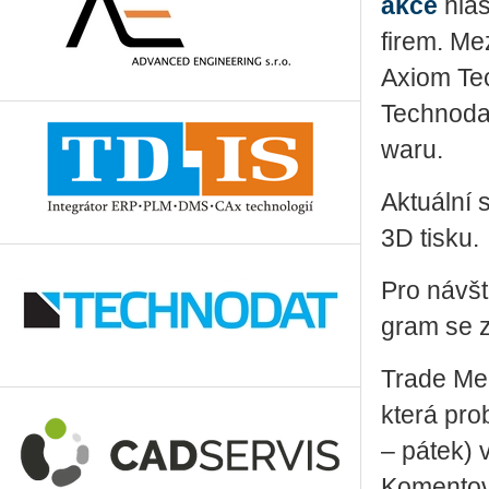
akce
hlásí
firem. Mez
Axiom Tec
Tech­no­da
wa­ru.
Ak­tu­ál­ní
3D tisku.
Pro ná­všt
gram se za
Trade Medi
která pro­
– pátek) 
Ko­men­to­