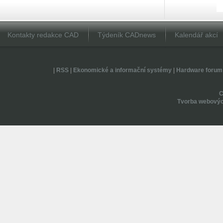
Kontakty redakce CAD
Týdeník CADnews
Kalendář akcí
|
RSS
|
Ekonomické a informační systémy
|
Hardware forum
Tvorba webovýc