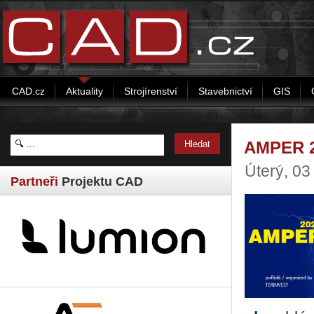
CAD.cz
Aktuality
Strojírenství
Stavebnictví
GIS
AMPER 20
Úterý, 03
Partneři
Projektu CAD