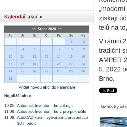
„mo­der­ní 
Kalendář
akcí
zís­ka­jí ú
te­lů na to
<<
Srpen 2026
>>
Po
Út
St
Čt
Pá
So
Ne
V rámci 28
1
2
tra­dič­ní 
3
4
5
6
7
8
9
10
11
12
13
14
15
16
AMPER 2022
17
18
19
20
21
22
23
5. 2022 od
24
25
26
27
28
29
30
Brno.
31
Přidat novou akci do kalendáře
Nejbližší akce
10.08.
Autodesk Inventor – kurz iLogic
Mohlo by vás 
11.08.
Autodesk Inventor – kurz pro pokročilé
11.08.
AutoCAD kurz – vytváření a prezentace
3D modelů