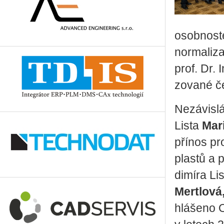
osob­nos­te
nor­ma­li­
prof. Dr. I
zo­va­né če
Ne­zá­vis­l
Lista
Mari
pří­nos pro
plas­tů a 
di­mí­ra Li
Mertlo­vá
hlá­še­no 