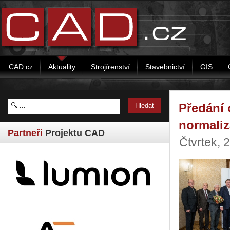
CAD.cz
Aktuality
Strojírenství
Stavebnictví
GIS
Předání 
normaliz
Partneři
Projektu CAD
Čtvrtek, 