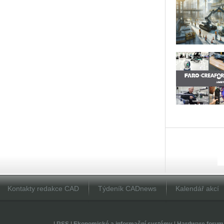
Kontakty redakce CAD
Týdeník CADnews
Kalendář akcí