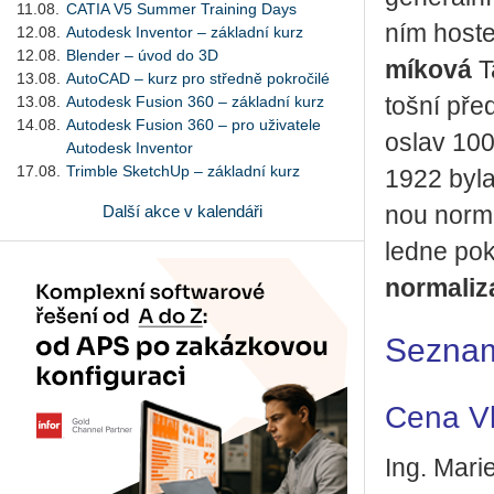
11.08.
CATIA V5 Summer Training Days
ním hos­t
12.08.
Autodesk Inventor – základní kurz
12.08.
Blender – úvod do 3D
mí­ko­vá
Ta
13.08.
AutoCAD – kurz pro středně pokročilé
13.08.
Autodesk Fusion 360 – základní kurz
toš­ní pře
14.08.
Autodesk Fusion 360 – pro uživatele
oslav 100 
Autodesk Inventor
17.08.
Trimble SketchUp – základní kurz
1922 byla t
Další akce v kalendáři
nou nor­ma
led­ne po­
nor­ma­li­
Seznam
Cena Vl
Ing. Mari