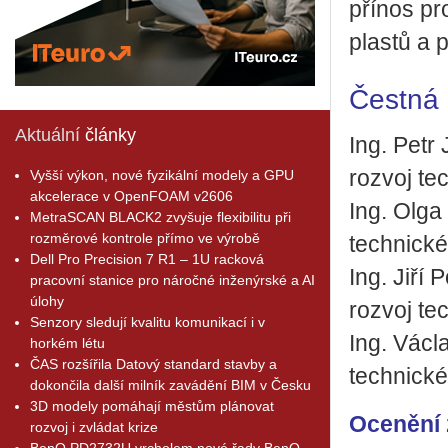
přínos pr
plastů a 
Čestná 
Aktuální
články
Ing. Petr
rozvoj te
Vyšší výkon, nové fyzikální modely a GPU
akcelerace v OpenFOAM v2606
Ing. Olga
MetraSCAN BLACK2 zvyšuje flexibilitu při
rozměrové kontrole přímo ve výrobě
technické
Dell Pro Precision 7 R1 – 1U racková
Ing. Jiří
pracovní stanice pro náročné inženýrské a AI
úlohy
rozvoj te
Senzory sledují kvalitu komunikací i v
Ing. Václ
horkém létu
ČAS rozšířila Datový standard stavby a
technické
dokončila další milník zavádění BIM v Česku
3D modely pomáhají městům plánovat
Ocenění 
rozvoj i zvládat krize
BenQ PD2732U vrcholem nové řady BenQ