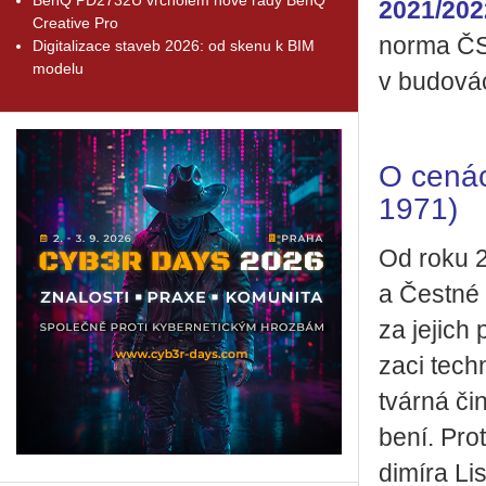
2021/202
Creative Pro
norma ČS
Digitalizace staveb 2026: od skenu k BIM
modelu
v budovác
O cenác
1971)
Od roku 2
a Čest­né u
za je­jich p
za­ci tech­
tvár­ná čin
be­ní. Prot
di­mí­ra Li