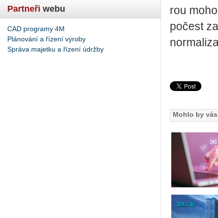
Partneři
webu
rou mohou 
po­čest za­
CAD programy 4M
Plánování a řízení výroby
nor­ma­li­z
Správa majetku a řízení údržby
Mohlo by vás 