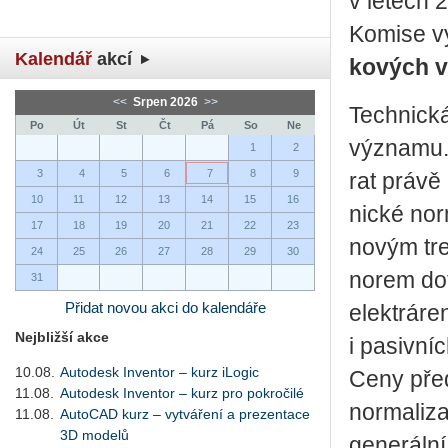
v le­tech
Ko­mi­se v
Kalendář
akcí
ko­vých v
<<
Srpen 2026
>>
Tech­nic­k
Po
Út
St
Čt
Pá
So
Ne
vý­zna­mu. 
1
2
3
4
5
6
7
8
9
rat právě o
10
11
12
13
14
15
16
nic­ké nor­
17
18
19
20
21
22
23
novým tre
24
25
26
27
28
29
30
norem do­tý
31
Přidat novou akci do kalendáře
elek­trá­ren
Nejbližší akce
i pa­siv­n
10.08.
Autodesk Inventor – kurz iLogic
Ceny pře­d
11.08.
Autodesk Inventor – kurz pro pokročilé
nor­ma­li­za
11.08.
AutoCAD kurz – vytváření a prezentace
3D modelů
ge­ne­rál­n