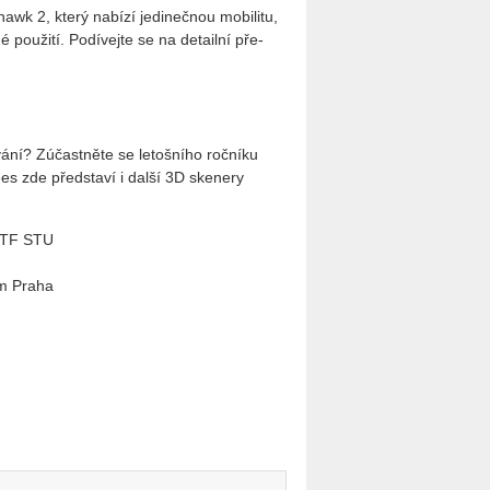
 2, který na­bí­zí je­di­neč­nou mo­bi­li­tu,
 po­u­ži­tí. Po­dí­vej­te se na de­tail­ní pře­
í? Zú­čast­ně­te se le­toš­ní­ho roč­ní­ku
es zde před­sta­ví i další 3D ske­ne­ry
 MTF STU
um Praha