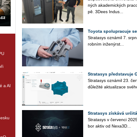
ných aka­de­mic­kých pra­co­v
pě. 3Dees In­dus...
Toyota spolupracuje se
Stra­ta­sys ozná­mil 7. srpna
rob­ním in­že­nýr­st...
GPU
ři
Stratasys představuje 
Stra­ta­sys ozná­mil 23. če
é a AI
dů­le­ži­té ak­tu­a­li­za­ce sv
Stratasys získává určit
Česku
Stra­ta­sys v čer­ven­ci 202
bor aktiv od Nexa­3D...
enQ