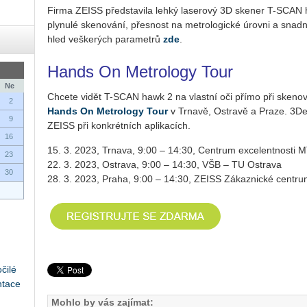
Firma ZEISS před­sta­vi­la lehký la­se­ro­vý 3D ske­ner T-SCAN hawk
ply­nu­lé ske­no­vá­ní, přes­nost na me­t­ro­lo­gic­ké úrov­ni a snad­né
hled veš­ke­rých pa­ra­me­t­rů
zde
.
Hands On Me­t­ro­lo­gy Tour
Ne
Chce­te vidět T-SCAN hawk 2 na vlast­ní oči přímo při ske­no­vá­n
2
Hands On Me­t­ro­lo­gy Tour
v Tr­na­vě, Os­t­ra­vě a Praze. 3De
9
ZEISS při kon­krét­ních apli­ka­cích.
16
15. 3. 2023, Trnava, 9:00 – 14:30, Centrum excelentnosti
23
22. 3. 2023, Ostrava, 9:00 – 14:30, VŠB – TU Ostrava
30
28. 3. 2023, Praha, 9:00 – 14:30, ZEISS Zákaznické centr
čilé
ntace
Mohlo by vás zajímat: