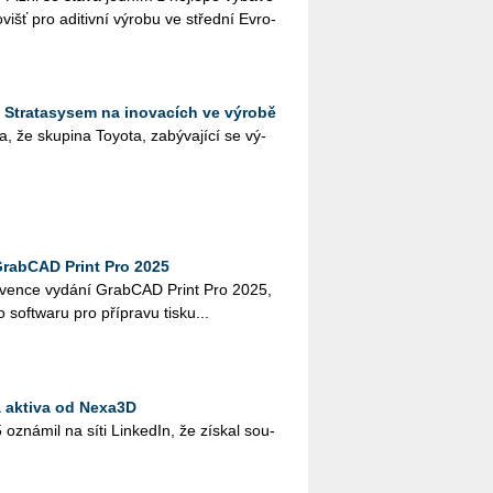
išť pro adi­tiv­ní vý­ro­bu ve střed­ní Ev­ro­
 Stratasysem na inovacích ve výrobě
, že sku­pi­na To­yo­ta, za­bý­va­jí­cí se vý­
GrabCAD Print Pro 2025
r­ven­ce vy­dá­ní Grab­CAD Print Pro 2025,
ého soft­wa­ru pro pří­pra­vu tisku...
á aktiva od Nexa3D
5 ozná­mil na síti Lin­ke­dIn, že zís­kal sou­