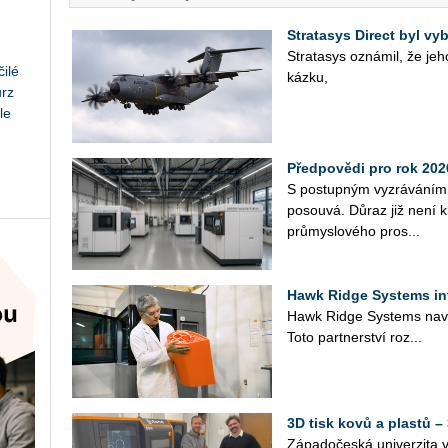
Stratasys Direct byl vy
Stra­ta­sys ozná­mil, že jeho 
ilé
káz­ku,
urz
le
Předpovědi pro rok 202
S po­stup­ným vy­zrá­vá­ním a
po­sou­vá. Důraz již není kl
prů­mys­lo­vé­ho pro­s...
Hawk Ridge Systems int
Hawk Ridge Sys­tems na­vá­z
Toto part­ner­ství roz­...
3D tisk kovů a plastů –
Zá­pa­do­čes­ká uni­ver­zi­ta