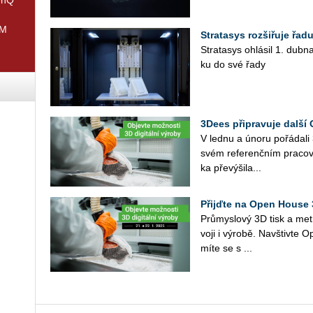
IM
Stratasys rozšiřuje řadu
Stra­ta­sys ohlá­sil 1. dubna
ku do své řady
3Dees připravuje další
V lednu a únoru po­řá­da­
svém re­fe­renč­ním pra­co­vi
ka pře­vý­ši­la...
Přijďte na Open House 
Prů­mys­lo­vý 3D tisk a me­t­
vo­ji i vý­ro­bě. Na­vštiv­
mí­te se s ...