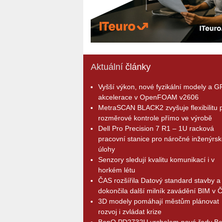
Aktuální
články
Vyšší výkon, nové fyzikální modely a 
akcelerace v OpenFOAM v2606
MetraSCAN BLACK2 zvyšuje flexibilitu p
rozměrové kontrole přímo ve výrobě
Dell Pro Precision 7 R1 – 1U racková
pracovní stanice pro náročné inženýrsk
úlohy
Senzory sledují kvalitu komunikací i v
horkém létu
ČAS rozšířila Datový standard stavby a
dokončila další milník zavádění BIM v 
3D modely pomáhají městům plánovat
rozvoj i zvládat krize
BenQ PD2732U vrcholem nové řady B