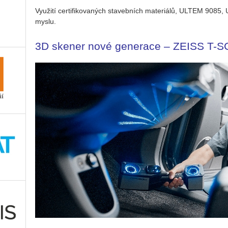
Vy­u­ži­tí cer­ti­fi­ko­va­ných sta­veb­ních ma­te­ri­á­lů, ULTEM 90
mys­lu.
3D ske­ner nové ge­ne­ra­ce – ZEISS T