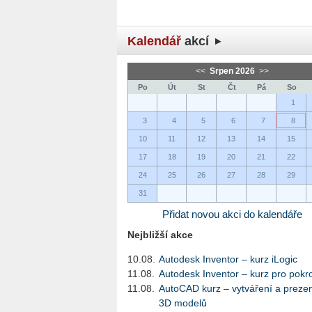
Kalendář
akcí
<<
Srpen 2026
>>
Po
Út
St
Čt
Pá
So
1
3
4
5
6
7
8
10
11
12
13
14
15
17
18
19
20
21
22
24
25
26
27
28
29
31
Přidat novou akci do kalendáře
Nejbližší akce
10.08.
Autodesk Inventor – kurz iLogic
11.08.
Autodesk Inventor – kurz pro pokro
11.08.
AutoCAD kurz – vytváření a preze
3D modelů