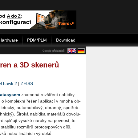
Hardware
PDM/PLM
Download
Google překladač:
áren a 3D skenerů
N hawk 2
|
ZEISS
a­ta­sy­sem
zna­me­ná roz­ší­ře­ní na­bíd­ky
s
o kom­plex­ní ře­še­ní apli­ka­cí v mnoha ob­
le­tec­ký, au­to­mo­bi­lo­vý, obran­ný, spo­třeb­
nic­ký). Ši­ro­ká na­bíd­ka ma­te­ri­á­lů do­vo­lu­
ré splňují vy­so­ké ná­ro­ky na pev­nost, te­
ta­bi­li­tu roz­mě­rů pro­to­ty­po­vých dílů,
­ků nebo fi­nál­ních vý­rob­ků.