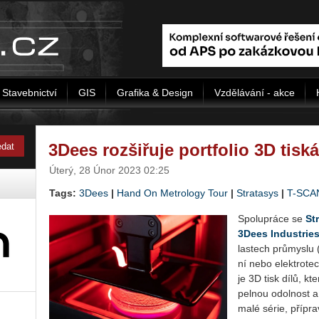
Stavebnictví
GIS
Grafika & Design
Vzdělávání - akce
3Dees rozšiřuje portfolio 3D tisk
Úterý, 28 Únor 2023 02:25
Tags:
3Dees
|
Hand On Metrology Tour
|
Stratasys
|
T-SCA
Spo­lu­prá­ce se
Str
3Dees In­du­st­rie
las­tech prů­mys­lu (
ní nebo elek­tro­tech­
je 3D tisk dílů, kte
pel­nou odol­nost a s
malé série, pří­prav