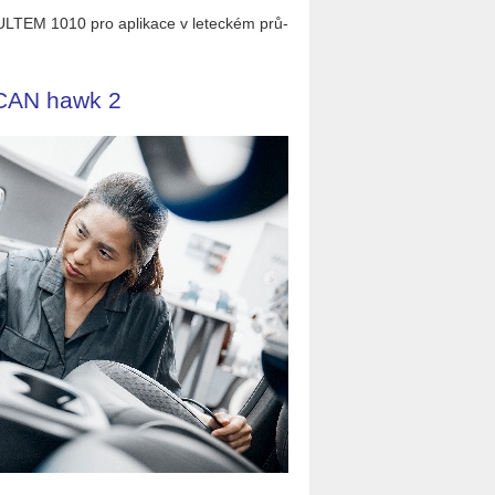
85, ULTEM 1010 pro apli­ka­ce v le­tec­kém prů­
-SCAN hawk 2