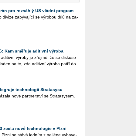
brán pro rozsáhlý US vládní program
di­vi­ze za­bý­va­jí­cí se vý­ro­bou dílů na za­
6: Kam směřuje aditivní výroba
di­tiv­ní vý­ro­by je zřej­mé, že se dis­ku­se
a­den na to, zda adi­tiv­ní vý­ro­ba patří do
egruje technologii Stratasysu
a­la nové part­ner­ství se Stra­ta­sy­sem.
 3 zcela nové technologie v Plzni
 v Plzni se stává jed­ním z nej­lé­pe vy­ba­ve­