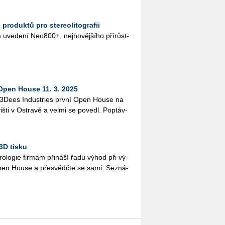
 produktů pro stereolitografii
 uve­de­ní Neo­800+, nej­no­věj­ší­ho pří­růst­
 Open House 11. 3. 2025
li 3Dees In­dustries první Open House na
š­ti v Os­t­ra­vě a velmi se po­ve­dl. Po­ptáv­
3D tisku
ro­lo­gie fir­mám při­ná­ší řadu výhod při vý­
te Open House a pře­svědč­te se sami. Se­zná­