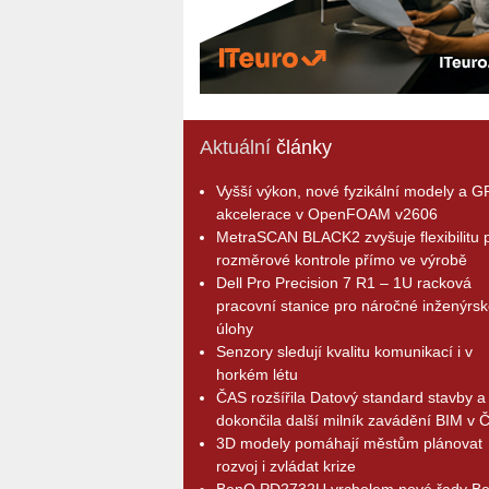
Aktuální
články
Vyšší výkon, nové fyzikální modely a 
akcelerace v OpenFOAM v2606
MetraSCAN BLACK2 zvyšuje flexibilitu p
rozměrové kontrole přímo ve výrobě
Dell Pro Precision 7 R1 – 1U racková
pracovní stanice pro náročné inženýrsk
úlohy
Senzory sledují kvalitu komunikací i v
horkém létu
ČAS rozšířila Datový standard stavby a
dokončila další milník zavádění BIM v 
3D modely pomáhají městům plánovat
rozvoj i zvládat krize
BenQ PD2732U vrcholem nové řady B