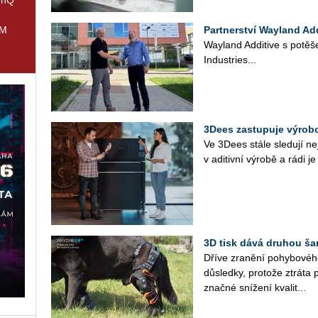
IM
Partnerství Wayland Add
Way­land Ad­di­ti­ve s po­tě
In­du­s­t­ries...
3Dees zastupuje výrobc
Ve 3Dees stále sle­du­jí nej­n
v adi­tiv­ní vý­ro­bě a rádi je
3D tisk dává druhou š
Dříve zra­ně­ní po­hy­bo­vé­h
dů­sled­ky, pro­to­že ztrá­ta 
znač­né sní­že­ní kva­li­t...