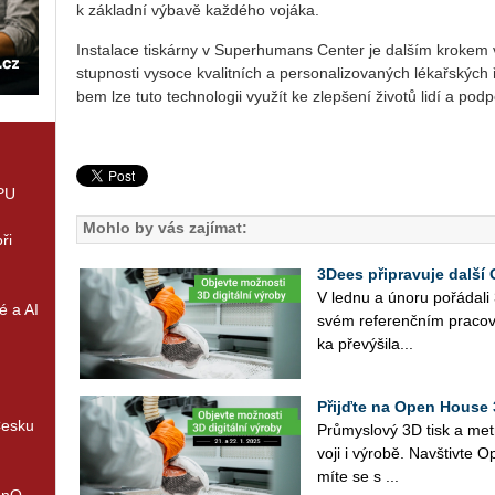
k zá­klad­ní vý­ba­vě kaž­dé­ho vo­já­ka.
In­sta­la­ce tis­kár­ny v Su­per­hu­mans Cen­ter je dal­ším kro­kem 
stup­nos­ti vy­so­ce kva­lit­ních a per­so­na­li­zo­va­ných lé­kař­ský
bem lze tuto tech­no­lo­gii vy­u­žít ke zlep­še­ní ži­vo­tů lidí a pod­
GPU
Mohlo by vás zajímat:
ři
3Dees připravuje další
V lednu a únoru po­řá­da­
é a AI
svém re­fe­renč­ním pra­co­vi
ka pře­vý­ši­la...
Přijďte na Open House 
Česku
Prů­mys­lo­vý 3D tisk a me­t­
vo­ji i vý­ro­bě. Na­vštiv­
mí­te se s ...
enQ