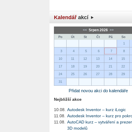
Kalendář
akcí
<<
Srpen 2026
>>
Po
Út
St
Čt
Pá
So
1
3
4
5
6
7
8
10
11
12
13
14
15
17
18
19
20
21
22
24
25
26
27
28
29
31
Přidat novou akci do kalendáře
Nejbližší akce
10.08.
Autodesk Inventor – kurz iLogic
11.08.
Autodesk Inventor – kurz pro pokro
11.08.
AutoCAD kurz – vytváření a preze
3D modelů