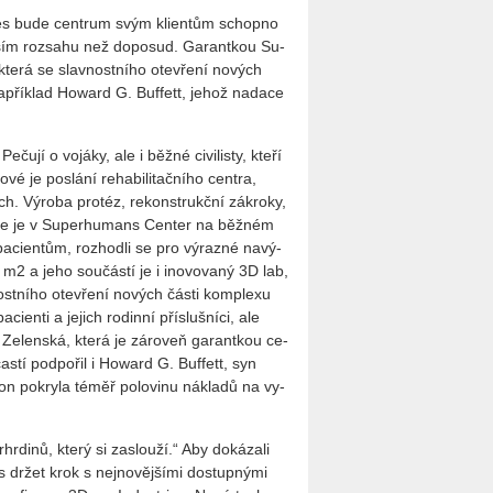
ries bude cen­t­rum svým kli­en­tům schop­no
vět­ším roz­sa­hu než do­po­sud. Ga­rant­kou Su­
erá se slav­nost­ní­ho ote­vře­ní no­vých
a­pří­klad Ho­ward G. Bu­f­fett, jehož na­da­ce
­ču­jí o vo­já­ky, ale i běžné ci­vi­lis­ty, kteří
je po­slá­ní re­ha­bi­li­tač­ní­ho cen­t­ra,
ch. Vý­ro­ba pro­téz, re­kon­strukč­ní zá­kro­ky,
vše je v Su­per­hu­mans Cen­ter na běž­ném
a­ci­en­tům, roz­hod­li se pro vý­raz­né na­vý­
c m2 a jeho sou­čás­tí je i ino­vo­va­ný 3D lab,
­nost­ní­ho ote­vře­ní no­vých části kom­ple­xu
i­en­ti a je­jich ro­din­ní pří­sluš­ní­ci, ale
e­len­ská, která je zá­ro­veň ga­rant­kou ce­
s­tí pod­po­řil i Ho­ward G. Bu­f­fett, syn
on po­kry­la téměř po­lo­vi­nu ná­kla­dů na vy­
­hr­di­nů, který si za­slou­ží.“ Aby do­ká­za­li
s držet krok s nej­no­věj­ší­mi do­stup­ný­mi