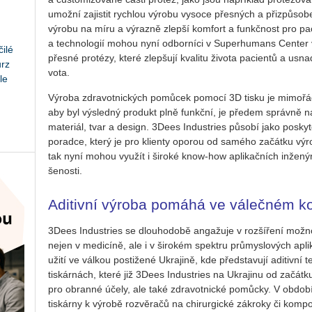
umož­ní za­jis­tit rych­lou vý­ro­bu vy­so­ce přes­ných a při­způ­so­
vý­ro­bu na míru a vý­raz­ně zlep­ší kom­fort a funkč­nost pro pa­ci­en
a tech­no­lo­gií mohou nyní od­bor­ní­ci v Su­per­hu­mans Cen­ter v
ilé
přes­né pro­té­zy, které zlep­šu­jí kva­li­tu ži­vo­ta pa­ci­en­tů a usn
urz
vo­ta.
le
Vý­ro­ba zdra­vot­nic­kých po­mů­cek po­mo­cí 3D tisku je mi­mo­řád­
aby byl vý­sled­ný pro­dukt plně funkč­ní, je pře­dem správ­ně na­sta
ma­te­ri­ál, tvar a de­sign. 3Dees In­du­stries pů­so­bí jako po­sky­to
po­rad­ce, který je pro kli­en­ty opo­rou od sa­mé­ho za­čát­ku vý­
tak nyní mohou vy­u­žít i ši­ro­ké know-how apli­kač­ních in­že­ný­r
še­nos­ti.
Aditivní výroba pomáhá ve válečném ko
3Dees In­du­stries se dlou­ho­do­bě an­ga­žu­je v roz­ší­ře­ní mož­no
nejen v me­di­cí­ně, ale i v ši­ro­kém spek­tru prů­mys­lo­vých apli­k
u­ži­tí ve vál­kou po­sti­že­né Ukra­ji­ně, kde před­sta­vu­jí adi­tiv­
tis­kár­nách, které již 3Dees In­du­stries na Ukra­ji­nu od za­čát­ku 
pro obran­né účely, ale také zdra­vot­nic­ké po­můc­ky. V ob­do­bích
tis­kár­ny k vý­ro­bě roz­vě­ra­čů na chi­rur­gic­ké zá­kro­ky či kom­po