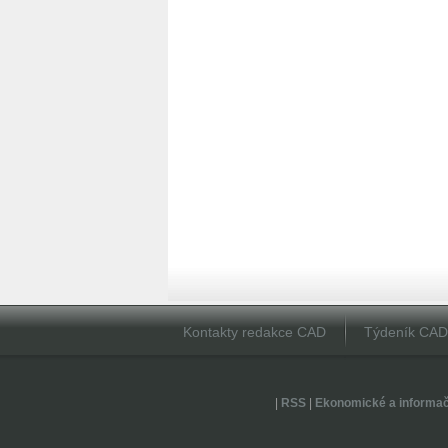
Kontakty redakce CAD
Týdeník CA
|
RSS
|
Ekonomické a informa