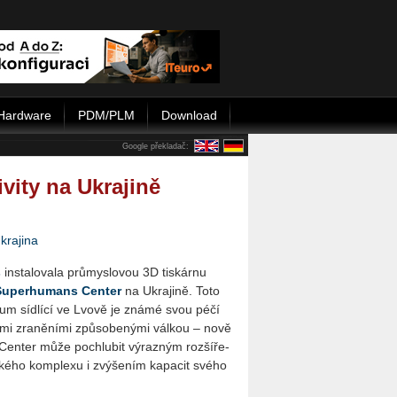
Hardware
PDM/PLM
Download
Google překladač:
ivity na Ukrajině
krajina
s
in­sta­lo­va­la prů­mys­lo­vou 3D tis­kár­nu
u­per­hu­mans Cen­ter
na Ukra­ji­ně. Toto
en­t­rum síd­lí­cí ve Lvově je známé svou péčí
ký­mi zra­ně­ní­mi způ­so­be­ný­mi vál­kou – nově
en­ter může pochlu­bit vý­raz­ným roz­ší­ře­
ské­ho kom­ple­xu i zvý­še­ním ka­pa­cit svého