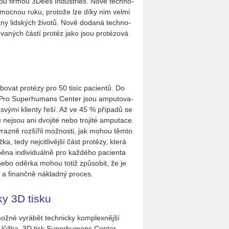
es­kou fir­mou 3Dees In­du­stries. Nové tech­no­
 po­moc­nou ruku, pro­to­že lze díky nim velmi
ra­ny lid­ských ži­vo­tů. Nově do­da­ná tech­no­
zo­va­ných částí pro­téz jako jsou pro­té­zo­vá
vat pro­té­zy pro 50 tisíc pa­ci­en­tů. Do
Pro Su­per­hu­mans Cen­ter jsou am­pu­to­va­
e svými kli­en­ty řeší. Až ve 45 % pří­pa­dů se
u nejsou ani dvo­ji­té nebo tro­ji­té am­pu­ta­ce.
vý­raz­ně roz­ší­řil mož­nos­ti, jak mohou těmto
a, tedy nej­cit­li­věj­ší část pro­té­zy, která
a in­di­vi­du­ál­ně pro kaž­dé­ho pa­ci­en­ta
ýř nebo oděr­ka mohou totiž způ­so­bit, že je
ý a fi­nanč­ně ná­klad­ný pro­ces.
ky 3D tisku
žné vy­rá­bět tech­nic­ky kom­plex­něj­ší
­vá lůžka. 3D tisk Su­per­hu­mans Cen­ter