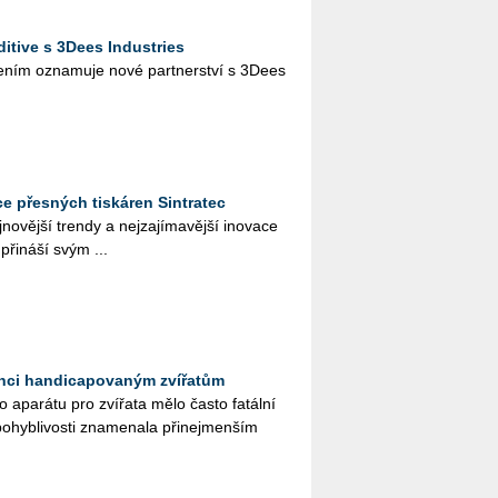
itive s 3Dees Industries
­še­ním ozna­mu­je nové part­ner­ství s 3Dees
e přesných tiskáren Sintratec
o­věj­ší tren­dy a nej­za­jí­ma­věj­ší ino­va­ce
 při­ná­ší svým ...
anci handicapovaným zvířatům
o apa­rá­tu pro zví­řa­ta mělo často fa­tál­ní
po­hyb­li­vos­ti zna­me­na­la při­nejmen­ším