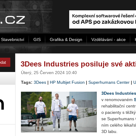
Stavebnictví
GIS
Grafika & Design
Vzdělávání - akce
3Dees Industries posiluje své akt
Úterý, 25 Červen 2024 10:40
Tags:
3Dees
|
HP Multijet Fusion
|
Superhumans Center
|
U
3Dees In­du­strie
v re­no­mo­va­ném
S
re­ha­bi­li­tač­ní c
o pa­ci­en­ty s těž­
se Su­per­hu­mans C
ním ce­lé­ho lé­kař­
3D labu.