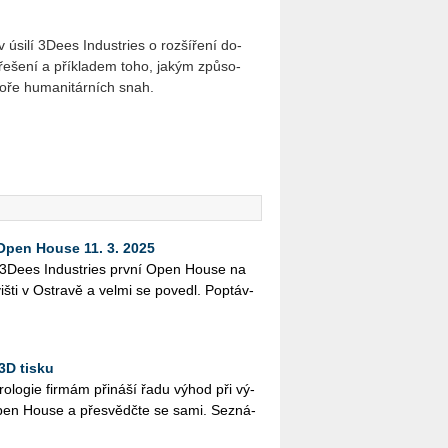
v úsilí 3Dees In­du­stries o roz­ší­ře­ní do­
ch ře­še­ní a pří­kla­dem toho, jakým způ­so­
po­ře hu­ma­ni­tár­ních snah.
 Open House 11. 3. 2025
li 3Dees In­dustries první Open House na
š­ti v Os­t­ra­vě a velmi se po­ve­dl. Po­ptáv­
3D tisku
ro­lo­gie fir­mám při­ná­ší řadu výhod při vý­
te Open House a pře­svědč­te se sami. Se­zná­