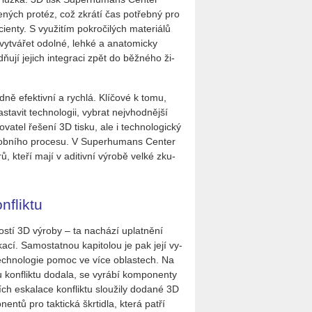
be­ných pro­téz, což zkrá­tí čas po­třeb­ný pro
­ty. S vy­u­ži­tím po­kro­či­lých ma­te­ri­á­lů
y­tvá­řet odol­né, lehké a ana­to­mic­ky
adňují je­jich in­te­gra­ci zpět do běž­né­ho ži­
ně efek­tiv­ní a rych­lá. Klí­čo­vé k tomu,
­vit tech­no­lo­gii, vy­brat nej­vhod­něj­ší
­va­tel ře­še­ní 3D tisku, ale i tech­no­lo­gic­ký
rob­ní­ho pro­ce­su. V Su­per­hu­mans Cen­ter
ů, kteří mají v adi­tiv­ní vý­ro­bě velké zku­
nfliktu
s­tí 3D vý­ro­by – ta na­chá­zí uplat­ně­ní
a­cí. Sa­mo­stat­nou ka­pi­to­lou je pak její vy­
ní tech­no­lo­gie pomoc ve více ob­las­tech. Na
kon­flik­tu do­da­la, se vy­rá­bí kom­po­nen­ty
 es­ka­la­ce kon­flik­tu slou­ži­ly do­da­né 3D
­nen­tů pro tak­tic­ká škr­ti­dla, která patří