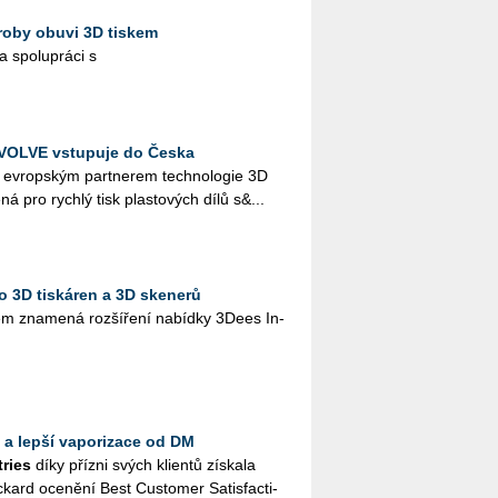
roby obuvi 3D tiskem
a spo­lu­prá­ci s
EVOLVE vstupuje do Česka
 ev­rop­ským part­ne­rem tech­no­lo­gie 3D
­ná pro rych­lý tisk plas­to­vých dílů s&...
io 3D tiskáren a 3D skenerů
sem zna­me­ná roz­ší­ře­ní na­bíd­ky 3Dees In­
 a lepší vaporizace od DM
tries
díky pří­z­ni svých kli­en­tů zís­ka­la
kard oce­ně­ní Best Cus­to­mer Sa­tis­facti­