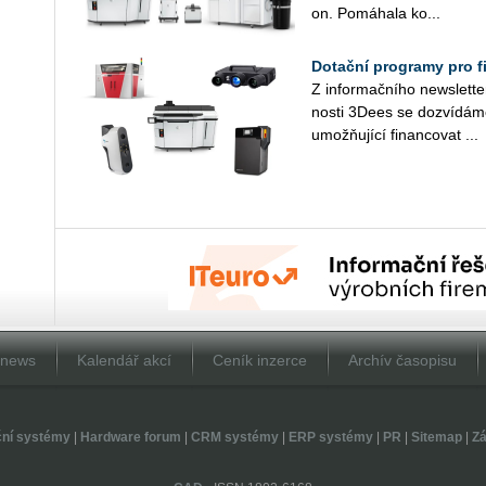
on. Po­má­ha­la ko...
Dotační programy pro f
Z in­for­mač­ní­ho news­let­te
nos­ti 3Dees se do­zví­dá­me
umožňující fi­nan­co­vat ...
Dnews
Kalendář akcí
Ceník inzerce
Archív časopisu
ční systémy
|
Hardware forum
|
CRM systémy
|
ERP systémy
|
PR
|
Sitemap
|
Zá