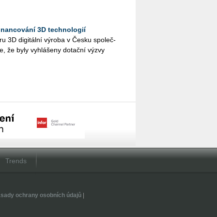
inancování 3D technologií
­ru 3D di­gi­tál­ní vý­ro­ba v Česku spo­leč­
, že byly vy­hlá­še­ny do­tač­ní výzvy
Trends
sady ochrany osobních údajů
|