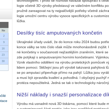
tech­no­lo­gi­e­mi. I proto se roz­hod­li na­vá­zat spo­lu­prá­ci s č
lo­gie včet­ně 3D vý­ro­by před­sta­vu­jí ve vá­leč­ném kon­flik­tu
pruž­ně za­re­a­go­vat na ty nej­pal­či­věj­ší po­tře­by včet­ně zá­ch
lo­gie umož­ní cen­t­ru vý­ro­bu vy­so­ce spe­ci­fic­kých a cus­to­mi­
lůžka.
Ne
Desítky tisíc amputovaných končetin
2
Ukra­jin­ské úřady uvádí, že do konce roku 2024 budou po­tře­bo­
9
konce války se toto číslo však může mno­ho­ná­sob­ně zvý­šit. 
16
né kon­če­ti­ny v sou­čas­nos­ti nej­čas­těj­ším zra­ně­ním, které s
23
zde po­tý­ka­jí s am­pu­to­va­ný­mi hor­ní­mi kon­če­ti­na­mi. Vý­jim­ko
30
Vznik vlast­ní­ho od­dě­le­ní na vý­ro­bu pro­te­tic­kých po­mů­cek 
lidem po­mo­ci. Stě­žej­ní jsou při vý­ro­bě tak­zva­ná pa­hý­lo­vá lůžk
se po am­pu­ta­ci při­pevňuje přímo na pahýl. Lůžka jsou vy­rá­bě­n
a musí být zpra­vi­dla kva­lit­ní a po­ho­dl­ná. I oby­čej­ný pu­ch
pro­té­za ne­po­u­ži­tel­ná. Jedná se tak o tech­no­lo­gic­ky ná­roč­n
Nižší náklady i snazší personalizace dí
čilé
ntace
Vý­ro­bu má usnad­nit nová 3D tis­kár­na, po­mo­cí které bude mo
a cus­to­mi­zo­va­né části pro­téz, jako jsou na­pří­klad pro­té­zo