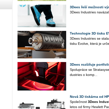
3Dees řeší možnosti vý
3Dees In­du­st­ries na­vá­za­l
Technologie 3D tisku 
3Dees In­du­st­ries se stala
tisku Evol­ve, která je ur­če
3Dees rozšiřuje portfol
Spo­lu­prá­ce se Stra­ta­sy­
du­st­ries o kom­p...
Nová 3D tiskárna od HP
Spo­leč­nost
3Dees In­dus
letos od firmy Hewlett Pac­