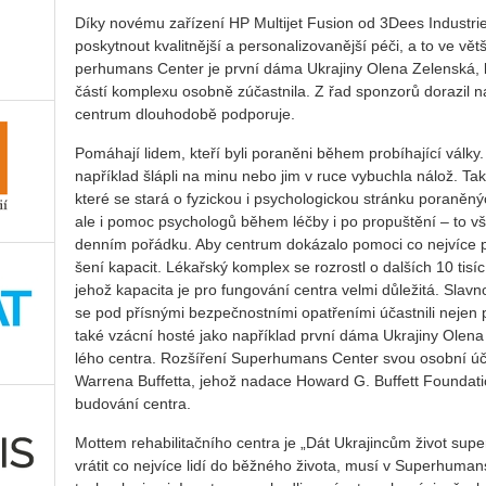
Díky no­vé­mu za­ří­ze­ní HP Mul­ti­jet Fusi­on od 3Dees In­du­st
po­skyt­nout kva­lit­něj­ší a per­so­na­li­zo­va­něj­ší péči, a to ve 
per­hu­mans Cen­ter je první dáma Ukra­ji­ny Olena Ze­len­ská, kt
částí kom­ple­xu osob­ně zú­čast­ni­la. Z řad spon­zo­rů do­ra­zil n
cen­t­rum dlou­ho­do­bě pod­po­ru­je.
Po­má­ha­jí lidem, kteří byli po­ra­ně­ni během pro­bí­ha­jí­cí války. Pe
na­pří­klad šláp­li na minu nebo jim v ruce vy­buch­la nálož. Ta­ko­vé 
které se stará o fy­zic­kou i psy­cho­lo­gic­kou strán­ku po­ra­ně­ný
ale i pomoc psy­cho­lo­gů během léčby i po pro­puš­tě­ní – to 
den­ním po­řád­ku. Aby cen­t­rum do­ká­za­lo po­mo­ci co nej­ví­ce p
še­ní ka­pa­cit. Lé­kař­ský kom­plex se roz­ros­tl o dal­ších 10 tisí
jehož ka­pa­ci­ta je pro fun­go­vá­ní cen­t­ra velmi dů­le­ži­tá. Slav
se pod přís­ný­mi bez­peč­nost­ní­mi opat­ře­ní­mi účast­ni­li nejen pa­c
také vzác­ní hosté jako na­pří­klad první dáma Ukra­ji­ny Olena Z
lé­ho cen­t­ra. Roz­ší­ře­ní Su­per­hu­mans Cen­ter svou osob­ní úča
Warre­na Bu­f­fet­ta, jehož na­da­ce Ho­ward G. Bu­f­fett Foun­dati­
bu­do­vá­ní cen­t­ra.
Mot­tem re­ha­bi­li­tač­ní­ho cen­t­ra je „Dát Ukra­jin­cům život su­per
vrá­tit co nej­ví­ce lidí do běž­né­ho ži­vo­ta, musí v Su­per­hu­man