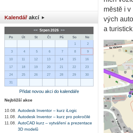
městě i v 
Kalendář
akcí
vých au­to­
a tu­ris­tic
<<
Srpen 2026
>>
Po
Út
St
Čt
Pá
So
Ne
1
2
3
4
5
6
7
8
9
10
11
12
13
14
15
16
17
18
19
20
21
22
23
24
25
26
27
28
29
30
31
Přidat novou akci do kalendáře
Nejbližší akce
10.08.
Autodesk Inventor – kurz iLogic
11.08.
Autodesk Inventor – kurz pro pokročilé
11.08.
AutoCAD kurz – vytváření a prezentace
3D modelů