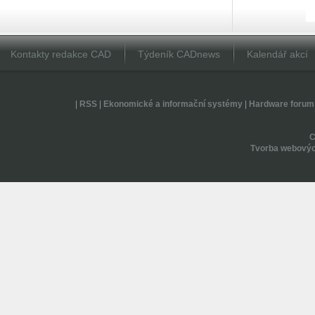
Kontakty redakce CAD
Týdeník CADnews
Kalendář akcí
|
RSS
|
Ekonomické a informační systémy
|
Hardware forum
Tvorba webovýc