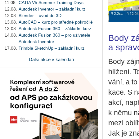
11.08.
CATIA V5 Summer Training Days
12.08.
Autodesk Inventor – základní kurz
12.08.
Blender – úvod do 3D
13.08.
AutoCAD – kurz pro středně pokročilé
13.08.
Autodesk Fusion 360 – základní kurz
14.08.
Autodesk Fusion 360 – pro uživatele
Body zá
Autodesk Inventor
a sprav
17.08.
Trimble SketchUp – základní kurz
Další akce v kalendáři
Body zájmu
hlí­že­ní. 
vá­ní, a t
ka­ce. S 
akcí, na­př
k němu na­v
mezi ob­lí
Jak je zná