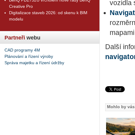
vozidla
Creative Pro
Navigat
Digitalizace staveb 2026: od skenu k BIM
modelu
rozměrn
mapami 
Partneři
webu
Další in
CAD programy 4M
navigato
Plánování a řízení výroby
Správa majetku a řízení údržby
Mohlo by vás 