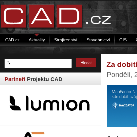
CAD.cz
Aktuality
Strojírenství
Stavebnictví
GIS
Za dobit
Pondělí,
Partneři
Projektu CAD