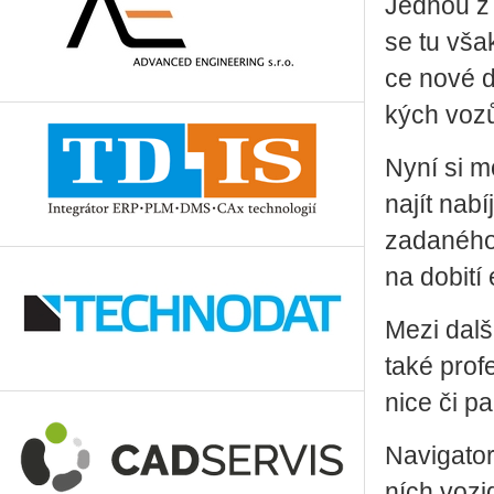
Jed­nou z n
se tu však 
ce nové do­
kých voz
Nyní si mo
najít na­bí
za­da­né­h
na do­bi­tí 
Mezi další
také pro­fe­
ni­ce či pa
Na­vi­ga­t
ních vo­zi­