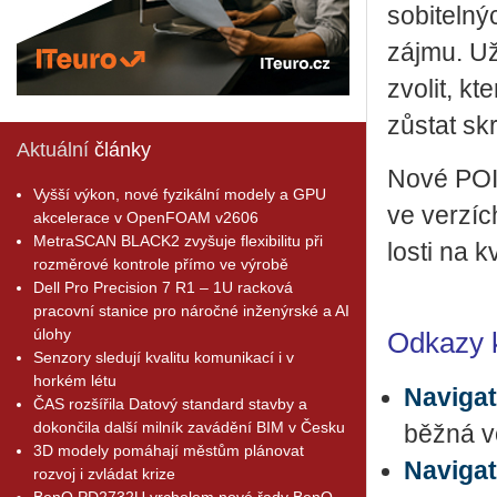
so­bi­tel­n
zájmu. Uži
zvo­lit, k
zů­stat skr
Aktuální
články
Nové POI j
Vyšší výkon, nové fyzikální modely a GPU
ve ver­zíc
akcelerace v OpenFOAM v2606
MetraSCAN BLACK2 zvyšuje flexibilitu při
los­ti na k
rozměrové kontrole přímo ve výrobě
Dell Pro Precision 7 R1 – 1U racková
pracovní stanice pro náročné inženýrské a AI
úlohy
Odkazy k
Senzory sledují kvalitu komunikací i v
horkém létu
Naviga
ČAS rozšířila Datový standard stavby a
dokončila další milník zavádění BIM v Česku
běžná v
3D modely pomáhají městům plánovat
Navigat
rozvoj i zvládat krize
BenQ PD2732U vrcholem nové řady BenQ