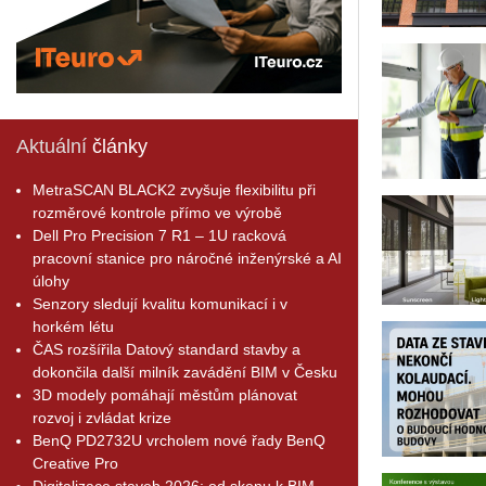
Aktuální
články
MetraSCAN BLACK2 zvyšuje flexibilitu při
rozměrové kontrole přímo ve výrobě
Dell Pro Precision 7 R1 – 1U racková
pracovní stanice pro náročné inženýrské a AI
úlohy
Senzory sledují kvalitu komunikací i v
horkém létu
ČAS rozšířila Datový standard stavby a
dokončila další milník zavádění BIM v Česku
3D modely pomáhají městům plánovat
rozvoj i zvládat krize
BenQ PD2732U vrcholem nové řady BenQ
Creative Pro
Digitalizace staveb 2026: od skenu k BIM