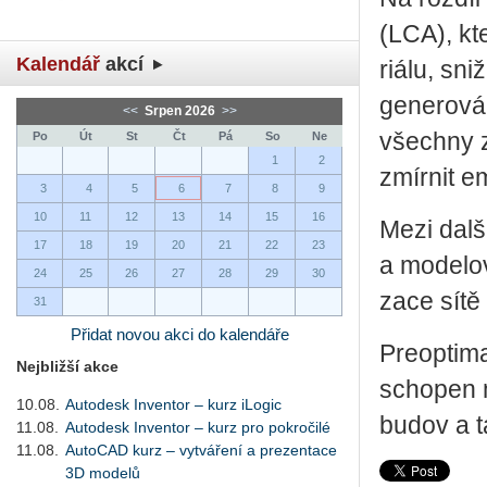
(LCA), kte
Kalendář
akcí
ri­á­lu, sn
ge­ne­ro­vá
<<
Srpen 2026
>>
všech­ny zú
Po
Út
St
Čt
Pá
So
Ne
1
2
zmír­nit e
3
4
5
6
7
8
9
10
11
12
13
14
15
16
Mezi další
17
18
19
20
21
22
23
a mo­de­lo­
24
25
26
27
28
29
30
za­ce sítě
31
Přidat novou akci do kalendáře
Pre­op­ti­
Nejbližší akce
scho­pen m
10.08.
Autodesk Inventor – kurz iLogic
budov a tak
11.08.
Autodesk Inventor – kurz pro pokročilé
11.08.
AutoCAD kurz – vytváření a prezentace
3D modelů