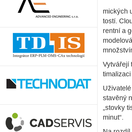
mic­kých u
tos­tí. Clo
rent­ní a g
mo­de­lo­v
množ­st­vím
Vy­tvá­ře­j
ti­ma­li­za
Uži­va­te­l
sta­vě­ný n
„stov­ky ti
minut“.
Na roz­díl 