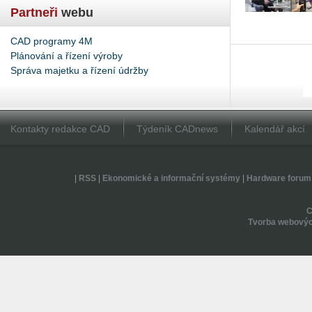
Partneři
webu
CAD programy 4M
Plánování a řízení výroby
Správa majetku a řízení údržby
Kontakty redakce CAD
Týdeník CADnews
Kalendář akcí
|
RSS
|
Ekonomické a informační systémy
|
Hardware forum
Tvorba webovýc