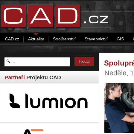
CAD.cz
Aktuality
Strojírenství
Stavebnictví
GIS
Spoluprá
Neděle, 
Partneři
Projektu CAD