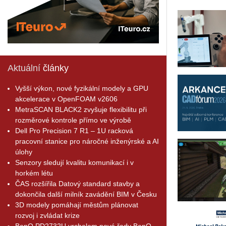
Aktuální
články
Vyšší výkon, nové fyzikální modely a GPU
akcelerace v OpenFOAM v2606
MetraSCAN BLACK2 zvyšuje flexibilitu při
rozměrové kontrole přímo ve výrobě
Dell Pro Precision 7 R1 – 1U racková
pracovní stanice pro náročné inženýrské a AI
úlohy
Senzory sledují kvalitu komunikací i v
horkém létu
ČAS rozšířila Datový standard stavby a
dokončila další milník zavádění BIM v Česku
3D modely pomáhají městům plánovat
rozvoj i zvládat krize
BenQ PD2732U vrcholem nové řady BenQ