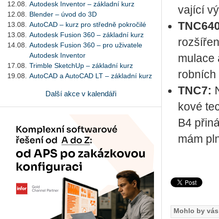
12.08.
Autodesk Inventor – základní kurz
va­jí­cí 
12.08.
Blender – úvod do 3D
TNC640
13.08.
AutoCAD – kurz pro středně pokročilé
13.08.
Autodesk Fusion 360 – základní kurz
roz­ší­ře
14.08.
Autodesk Fusion 360 – pro uživatele
Autodesk Inventor
mu­la­ce 
17.08.
Trimble SketchUp – základní kurz
rob­ních p
19.08.
AutoCAD a AutoCAD LT – základní kurz
TNC7:
N
Další akce v kalendáři
ko­vé tec
B4 při­ná
mám plně 
Mohlo by vás 