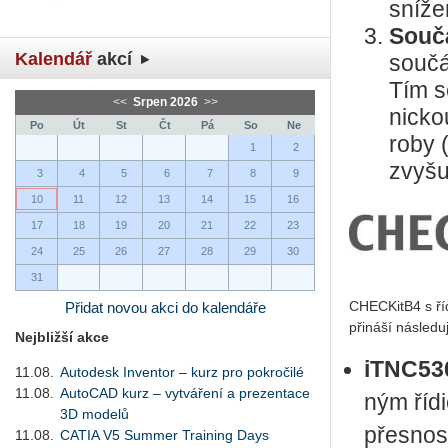
sní­že
Součá
Kalendář
akcí
sou­čá
Tím se
<<
Srpen 2026
>>
nic­ko
Po
Út
St
Čt
Pá
So
Ne
ro­by 
1
2
zvy­šu
3
4
5
6
7
8
9
10
11
12
13
14
15
16
17
18
19
20
21
22
23
24
25
26
27
28
29
30
31
CHEC­Kit­B4 s ří­
Přidat novou akci do kalendáře
při­ná­ší ná­sle­du­
Nejbližší akce
iTNC53
11.08.
Autodesk Inventor – kurz pro pokročilé
11.08.
AutoCAD kurz – vytváření a prezentace
ným ří­di
3D modelů
přes­nos­
11.08.
CATIA V5 Summer Training Days