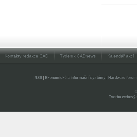
Kontakty redakce CAD
Týdeník CADnews
Kalendář akcí
|
RSS
|
Ekonomické a informační systémy
|
Hardware forum
Tvorba webovýc