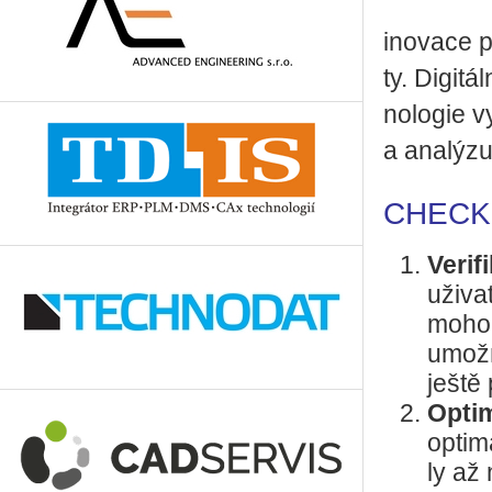
ino­va­ce p
ty. Di­gi­t
no­lo­gie v
a ana­lý­z
CHECKit
Verif
uži­va
mohou 
umožňu
ještě 
Optim
op­ti­
ly až 