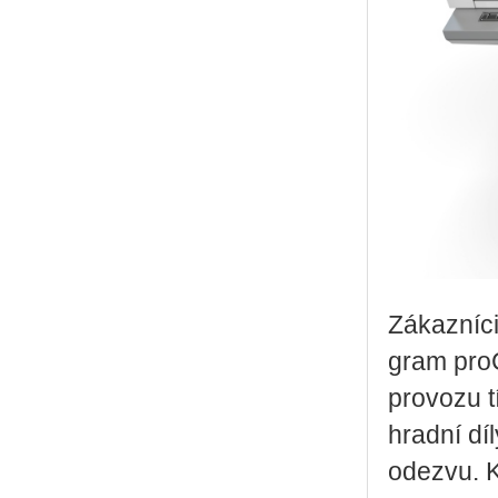
Zá­kaz­ní­c
gram pro­C
pro­vo­zu t
hrad­ní díl
ode­zvu. K