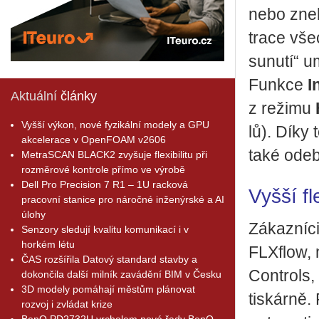
nebo zne­h
tra­ce vše
su­nu­tí“ u
Funk­ce
I
Aktuální
články
z re­ži­mu
Vyšší výkon, nové fyzikální modely a GPU
lů). Díky 
akcelerace v OpenFOAM v2606
také ode­b
MetraSCAN BLACK2 zvyšuje flexibilitu při
rozměrové kontrole přímo ve výrobě
Dell Pro Precision 7 R1 – 1U racková
Vyšší fle
pracovní stanice pro náročné inženýrské a AI
úlohy
Zá­kaz­ní­c
Senzory sledují kvalitu komunikací i v
horkém létu
FLX­flow,
ČAS rozšířila Datový standard stavby a
Con­t­rols
dokončila další milník zavádění BIM v Česku
3D modely pomáhají městům plánovat
tis­kár­ně.
rozvoj i zvládat krize
BenQ PD2732U vrcholem nové řady BenQ