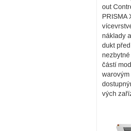
out Con­t­r
PRISMA XL S
ví­ce­vrst­
ná­kla­dy a
dukt před v
ne­zbyt­né
čás­tí mo­d
wa­ro­vým ř
do­stup­ný
vých za­ří­