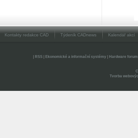
Kontakty redakce CAD
Týdeník CADnews
Kalendář akcí
|
RSS
|
Ekonomické a informační systémy
|
Hardware forum
Tvorba webovýc