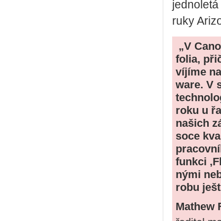
jed­no­le­t
ru­ky Ari­z
„V Ca­no­n
fo­lia, př
ví­jí­me n
ware. V so
tech­no­lo
roku u řa
na­šich zá
so­ce kva­l
pra­cov­n
funk­ci ‚F
ný­mi nebo
ro­bu ješt
Mathew F