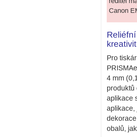
ře­di­tel m
Canon 
Reliéfn
kreativi
Pro tis­kár
PRISMA­e­
4 mm (0,15
pro­duk­tů
apli­ka­ce
apli­ka­ce, 
de­ko­ra­ce 
obalů, jako