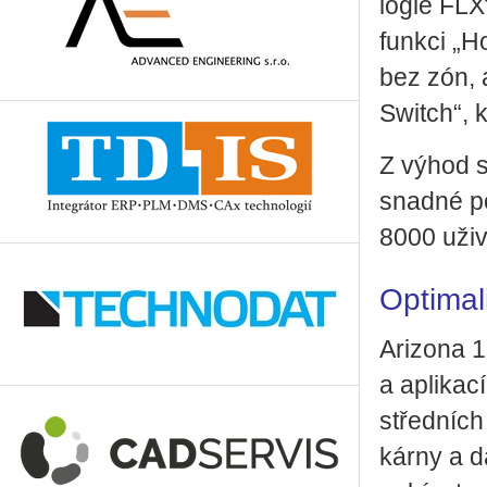
lo­gie FLX
funk­ci „H
bez zón, al
Switch“, kt
Z výhod sys
snad­né po
8000 uži­v
Optimal
Ari­zo­na 
a apli­ka­c
střed­ních
kár­ny a da