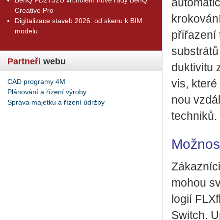
au­to­ma­ti
Creative Pro
kro­ko­vá­n
Digitalizace staveb 2026: od skenu k BIM
modelu
při­řa­ze­ní
sub­strá­tů
Partneři
webu
duk­ti­vi­t
CAD programy 4M
vis, které z
Plánování a řízení výroby
nou vzdá­le
Správa majetku a řízení údržby
tech­ni­ků.
Možnost
Zá­kaz­ní­c
mohou svou
lo­gií FLX­
Switch. Up