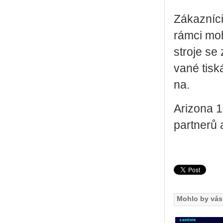
Zá­kaz­ní­
rámci moho
stro­je se z
va­né tis­k
na.
Ari­zo­na 1
part­ne­rů
Mohlo by vás 