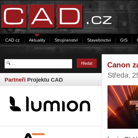
CAD.cz
Aktuality
Strojírenství
Stavebnictví
GIS
Canon za
Středa, 2
Partneři
Projektu CAD