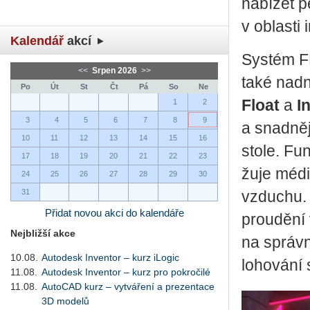
na­bí­zet p
v ob­las­ti 
Kalendář
akcí
Sys­tém FL
<<
Srpen 2026
>>
také nad­n
Po
Út
St
Čt
Pá
So
Ne
Float
a
I
1
2
3
4
5
6
7
8
9
a snad­něj
10
11
12
13
14
15
16
stole. Fu
17
18
19
20
21
22
23
žu­je mé­d
24
25
26
27
28
29
30
31
vzdu­chu. 
Přidat novou akci do kalendáře
prou­dě­n
Nejbližší akce
na správ­n
10.08.
Autodesk Inventor – kurz iLogic
lo­ho­vá­n
11.08.
Autodesk Inventor – kurz pro pokročilé
11.08.
AutoCAD kurz – vytváření a prezentace
3D modelů